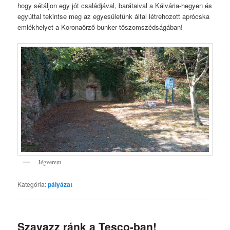
hogy sétáljon egy jót családjával, barátaival a Kálvária-hegyen és
egyúttal tekintse meg az egyesületünk által létrehozott aprócska
emlékhelyet a Koronaőrző bunker tőszomszédságában!
Jégverem
Kategória:
pályázat
Szavazz ránk a Tesco-ban!