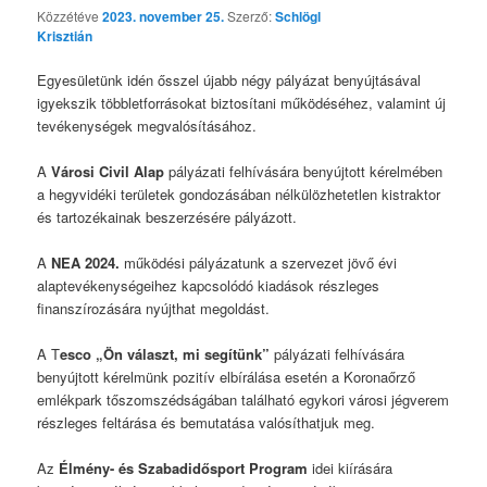
Közzétéve
2023. november 25.
Szerző:
Schlögl
Krisztián
Egyesületünk idén ősszel újabb négy pályázat benyújtásával
igyekszik többletforrásokat biztosítani működéséhez, valamint új
tevékenységek megvalósításához.
A
Városi Civil Alap
pályázati felhívására benyújtott kérelmében
a hegyvidéki területek gondozásában nélkülözhetetlen kistraktor
és tartozékainak beszerzésére pályázott.
A
NEA 2024.
működési pályázatunk a szervezet jövő évi
alaptevékenységeihez kapcsolódó kiadások részleges
finanszírozására nyújthat megoldást.
A T
esco „Ön választ, mi segítünk”
pályázati felhívására
benyújtott kérelmünk pozitív elbírálása esetén a Koronaőrző
emlékpark tőszomszédságában található egykori városi jégverem
részleges feltárása és bemutatása valósíthatjuk meg.
Az
Élmény- és Szabadidősport Program
idei kiírására