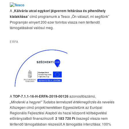
A „
Kálvária utcai egykori jégverem feltárása és pihenőhely
kialakítása
” című programunk a Tesco „Ön választ, mi segítünk”
Programján elnyert 200 ezer forintos vissza nem térítendő
támogatásával valósul meg.
ERFA
A
TOP-7.1.1-16-H-ERFA-2019-00126
azonosítószámú,
„Mindenki a hegyre!” Tudatos természeti értékmegőrzés és nevelés
Kőszegen
című projekt keretében Egyesületünk az Európai
Regionális Fejlesztési Alapból és hazai központi költségvetési
előirányzatból finanszírozott
2 183 720 Ft
összegű vissza nem
térítendő támogatásban részesült.A támogatás intenzitása: 100%