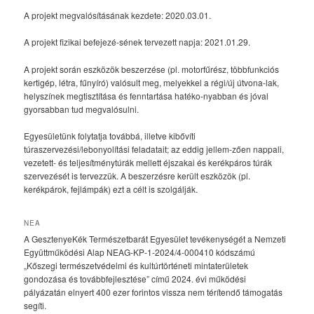
A projekt megvalósításának kezdete: 2020.03.01.
A projekt fizikai befejezé-sének tervezett napja: 2021.01.29.
A projekt során eszközök beszerzése (pl. motorfűrész, többfunkciós
kertigép, létra, fűnyíró) valósult meg, melyekkel a régi/új útvona-lak,
helyszínek megtisztítása és fenntartása hatéko-nyabban és jóval
gyorsabban tud megvalósulni.
Egyesületünk folytatja továbbá, illetve kibővíti
túraszervezési/lebonyolítási feladatait; az eddig jellem-zően nappali,
vezetett- és teljesítménytúrák mellett éjszakai és kerékpáros túrák
szervezését is tervezzük. A beszerzésre került eszközök (pl.
kerékpárok, fejlámpák) ezt a célt is szolgálják.
NEA
A GesztenyeKék Természetbarát Egyesület tevékenységét a Nemzeti
Együttműködési Alap NEAG-KP-1-2024/4-000410 kódszámú
„Kőszegi természetvédelmi és kultúrtörténeti mintaterületek
gondozása és továbbfejlesztése” című 2024. évi működési
pályázatán elnyert 400 ezer forintos vissza nem térítendő támogatás
segíti.