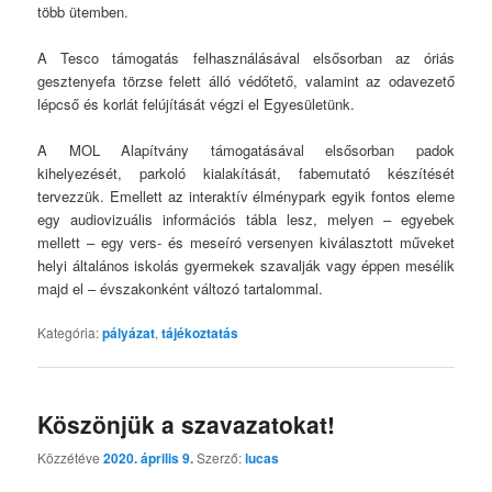
több ütemben.
A Tesco támogatás felhasználásával elsősorban az óriás
gesztenyefa törzse felett álló védőtető, valamint az odavezető
lépcső és korlát felújítását végzi el Egyesületünk.
A MOL Alapítvány támogatásával elsősorban padok
kihelyezését, parkoló kialakítását, fabemutató készítését
tervezzük. Emellett az interaktív élménypark egyik fontos eleme
egy audiovizuális információs tábla lesz, melyen – egyebek
mellett – egy vers- és meseíró versenyen kiválasztott műveket
helyi általános iskolás gyermekek szavalják vagy éppen mesélik
majd el – évszakonként változó tartalommal.
Kategória:
pályázat
,
tájékoztatás
Köszönjük a szavazatokat!
Közzétéve
2020. április 9.
Szerző:
lucas