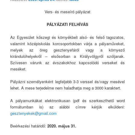
Vers- és meseíró pályázat
PÁLYÁZATI FELHÍVÁS
Az Egyesület kőszegi és környékbeli alsó- és felső tagozatos,
valamint középiskolás korcsoportokban várja a pályaműveket,
melyek az öreg gesztenyefáról vagy a környező
kirándulóhelyekről – elsősorban a Királyvölgyről szóljanak.
Szívesen várunk az évszakokhoz kapcsolódó verseket és
meséket.
Pályázni személyenként legfeljebb 3-3 verssel és/vagy mesével
lehet. A mese terjedelme nem haladhatja meg a 3000 karaktert.
A pályamunkákat elektronikusan (pdf és szerkeszthető word
formátumban is) az alábbi címre kérjük elküldeni:
gesztenyekek@gmail.com
Beérkezési határidő:
2020. május 31.