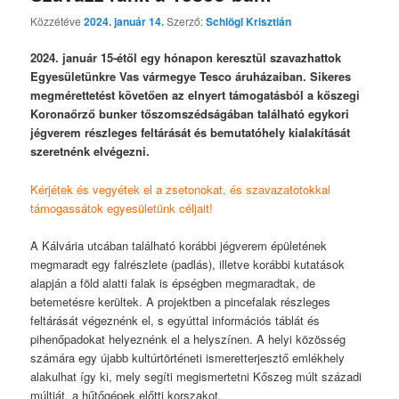
Közzétéve
2024. január 14.
Szerző:
Schlögl Krisztián
2024. január 15-étől egy hónapon keresztül szavazhattok
Egyesületünkre Vas vármegye Tesco áruházaiban. Sikeres
megmérettetést követően az elnyert támogatásból a kőszegi
Koronaőrző bunker tőszomszédságában található egykori
jégverem részleges feltárását és bemutatóhely kialakítását
szeretnénk elvégezni.
Kérjétek és vegyétek el a zsetonokat, és szavazatotokkal
támogassátok egyesületünk céljait!
A Kálvária utcában található korábbi jégverem épületének
megmaradt egy falrészlete (padlás), illetve korábbi kutatások
alapján a föld alatti falak is épségben megmaradtak, de
betemetésre kerültek. A projektben a pincefalak részleges
feltárását végeznénk el, s egyúttal információs táblát és
pihenőpadokat helyeznénk el a helyszínen. A helyi közösség
számára egy újabb kultúrtörténeti ismeretterjesztő emlékhely
alakulhat így ki, mely segíti megismertetni Kőszeg múlt századi
múltját, a hűtőgépek előtti korszakot.