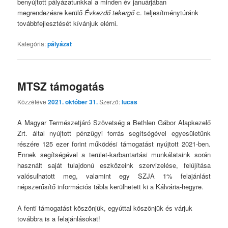
benyújtott pályázatunkkal a minden év januárjában
megrendezésre kerülő
Évkezdő tekergő
c. teljesítménytúránk
továbbfejlesztését kívánjuk elérni.
Kategória:
pályázat
MTSZ támogatás
Közzétéve
2021. október 31.
Szerző:
lucas
A Magyar Természetjáró Szövetség a Bethlen Gábor Alapkezelő
Zrt. által nyújtott pénzügyi forrás segítségével egyesületünk
részére 125 ezer forint működési támogatást nyújtott 2021-ben.
Ennek segítségével a terület-karbantartási munkálataink során
használt saját tulajdonú eszközeink szervizelése, felújítása
valósulhatott meg, valamint egy SZJA 1% felajánlást
népszerűsítő információs tábla kerülhetett ki a Kálvária-hegyre.
A fenti támogatást köszönjük, egyúttal köszönjük és várjuk
továbbra is a felajánlásokat!