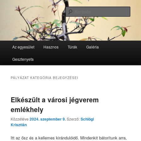
Tovább
Tovább
GesztenyeKék Természetbarát Egyesület honlapja
az
a
Kere
elsődleges
másodlagos
tartalomra
tartalomra
GesztenyeKék
Fő
Az egyesület
Hasznos
Túrák
Galéria
menü
Gesztenyefa
PÁLYÁZAT
KATEGÓRIA BEJEGYZÉSEI
Elkészült a városi jégverem
emlékhely
Közzétéve
2024. szeptember 9.
Szerző:
Schlögl
Krisztián
Itt az ősz és a kellemes kirándulóidő. Mindenkit bátorítunk arra,