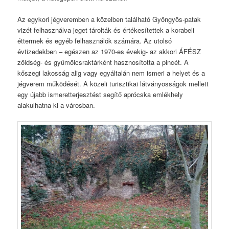
Az egykori jégveremben a közelben található Gyöngyös-patak
vizét felhasználva jeget tárolták és értékesítettek a korabeli
éttermek és egyéb felhasználók számára. Az utolsó
évtizedekben – egészen az 1970-es évekig- az akkori ÁFÉSZ
zöldség- és gyümölcsraktárként hasznosította a pincét. A
kőszegi lakosság alig vagy egyáltalán nem ismeri a helyet és a
jégverem működését. A közeli turisztikai látványosságok mellett
egy újabb ismeretterjesztést segítő aprócska emlékhely
alakulhatna ki a városban.