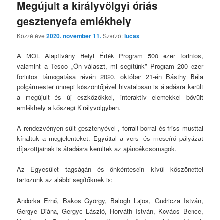
Megújult a királyvölgyi óriás
gesztenyefa emlékhely
Közzétéve
2020. november 11.
Szerző:
lucas
A MOL Alapítvány Helyi Érték Program 500 ezer forintos,
valamint a Tesco „Ön választ, mi segítünk” Program 200 ezer
forintos támogatása révén 2020. október 21-én Básthy Béla
polgármester ünnepi köszöntőjével hivatalosan is átadásra került
a megújult és új eszközökkel, interaktív elemekkel bővült
emlékhely a kőszegi Királyvölgyben.
A rendezvényen sült gesztenyével , forralt borral és friss musttal
kínáltuk a megjelenteket. Egyúttal a vers- és meseíró pályázat
díjazottjainak is átadásra kerültek az ajándékcsomagok.
Az Egyesület tagságán és önkéntesein kívül köszönettel
tartozunk az alábbi segítőknek is:
Andorka Ernő, Bakos György, Balogh Lajos, Gudricza István,
Gergye Diána, Gergye László, Horváth István, Kovács Bence,