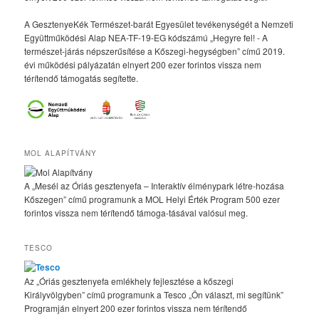
A GesztenyeKék Természet-barát Egyesület tevékenységét a Nemzeti
Együttműködési Alap NEA-TF-19-EG kódszámú „Hegyre fel! - A
természet-járás népszerűsítése a Kőszegi-hegységben” című 2019.
évi működési pályázatán elnyert 200 ezer forintos vissza nem
térítendő támogatás segítette.
MOL ALAPÍTVÁNY
A „Mesél az Óriás gesztenyefa – Interaktív élménypark létre-hozása
Kőszegen” című programunk a MOL Helyi Érték Program 500 ezer
forintos vissza nem térítendő támoga-tásával valósul meg.
TESCO
Az „Óriás gesztenyefa emlékhely fejlesztése a kőszegi
Királyvölgyben” című programunk a Tesco „Ön választ, mi segítünk”
Programján elnyert 200 ezer forintos vissza nem térítendő