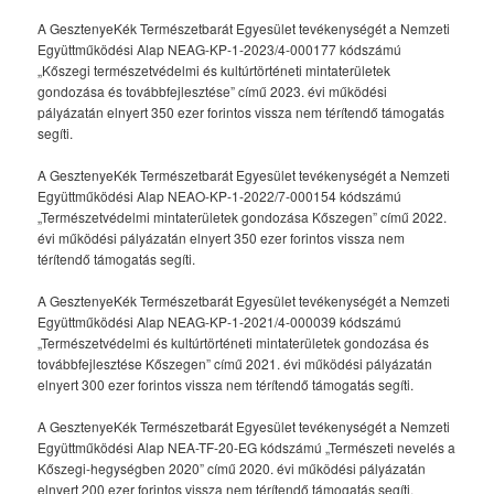
A GesztenyeKék Természetbarát Egyesület tevékenységét a Nemzeti
Együttműködési Alap NEAG-KP-1-2023/4-000177 kódszámú
„Kőszegi természetvédelmi és kultúrtörténeti mintaterületek
gondozása és továbbfejlesztése” című 2023. évi működési
pályázatán elnyert 350 ezer forintos vissza nem térítendő támogatás
segíti.
A GesztenyeKék Természetbarát Egyesület tevékenységét a Nemzeti
Együttműködési Alap NEAO-KP-1-2022/7-000154 kódszámú
„Természetvédelmi mintaterületek gondozása Kőszegen” című 2022.
évi működési pályázatán elnyert 350 ezer forintos vissza nem
térítendő támogatás segíti.
A GesztenyeKék Természetbarát Egyesület tevékenységét a Nemzeti
Együttműködési Alap NEAG-KP-1-2021/4-000039 kódszámú
„Természetvédelmi és kultúrtörténeti mintaterületek gondozása és
továbbfejlesztése Kőszegen” című 2021. évi működési pályázatán
elnyert 300 ezer forintos vissza nem térítendő támogatás segíti.
A GesztenyeKék Természetbarát Egyesület tevékenységét a Nemzeti
Együttműködési Alap NEA-TF-20-EG kódszámú „Természeti nevelés a
Kőszegi-hegységben 2020” című 2020. évi működési pályázatán
elnyert 200 ezer forintos vissza nem térítendő támogatás segíti.