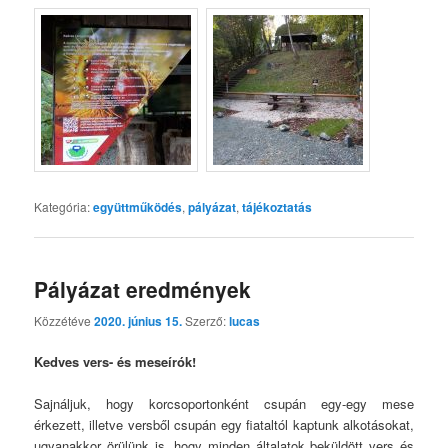
Kategória:
együttműködés
,
pályázat
,
tájékoztatás
Pályázat eredmények
Közzétéve
2020. június 15.
Szerző:
lucas
Kedves vers- és meseírók!
Sajnáljuk, hogy korcsoportonként csupán egy-egy mese
érkezett, illetve versből csupán egy fiataltól kaptunk alkotásokat,
ugyanakkor örülünk is, hogy minden általatok beküldött vers és