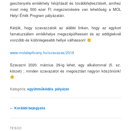
gesztenyefa emlékhely felújítását és továbbfejlesztését, amihez
most még 500 ezer Ft megszerzésére van lehetőség a MOL
Helyi Érték Program pályázatán.
Kérjük, hogy szavazzatok az alábbi linken, hogy az egykori
famatuzsálem emlékhelye megszépülhessen és az eddigieknél
vonzóbb és különlegesebb hellyé válhasson!
www.molalapitvany.hu/szavazas/2019
Szavazni 2020. március 29-ig lehet, egy alkalommal (5. sz.
körzet) ; minden szavazatot és megosztást nagyon köszönünk!
Kategória:
együttműködés
,
pályázat
Bejegyzés
←
Korábbi bejegyzés
navigáció
TESCO