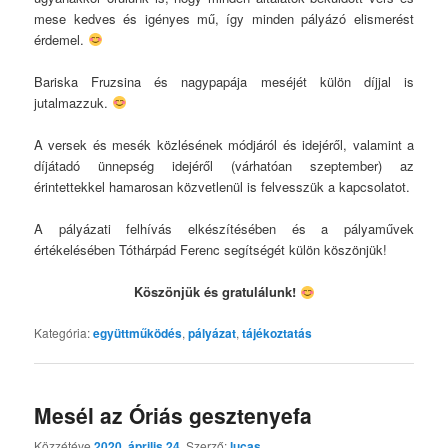
mese kedves és igényes mű, így minden pályázó elismerést
érdemel.
Bariska Fruzsina és nagypapája meséjét külön díjjal is
jutalmazzuk.
A versek és mesék közlésének módjáról és idejéről, valamint a
díjátadó ünnepség idejéről (várhatóan szeptember) az
érintettekkel hamarosan közvetlenül is felvesszük a kapcsolatot.
A pályázati felhívás elkészítésében és a pályaművek
értékelésében Tóthárpád Ferenc segítségét külön köszönjük!
Köszönjük és gratulálunk!
Kategória:
együttműködés
,
pályázat
,
tájékoztatás
Mesél az Óriás gesztenyefa
Közzétéve
2020. április 24.
Szerző:
lucas