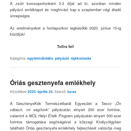
A zsűri korcsoportonként 3-3 díjat ad ki, azonban minden
pályázó emléklapot és meghívást kap a szeptember végi átadó
ünnepségre.
Az eredményeket a honlapunkon legkésőbb 2020. június 15-ig
közöljük!
Tollra fel!
Kategória:
együttműködés
,
pályázat
,
tájékoztatás
Óriás gesztenyefa emlékhely
Közzétéve
2020. április 24.
Szerző:
lucas
A GesztenyeKék Természetbarát Egyesület a
Tesco „Ön
választ, mi segítünk”
pályázatán elnyert 200 ezer forintos,
valamint a
MOL Helyi Érték Program
pályázatán elnyert 500 ezer
forintos támogatása segítségével a kőszegi Királyvölgyben
található Óriás gesztenyefa emlékhely fejlesztését valósítja meg