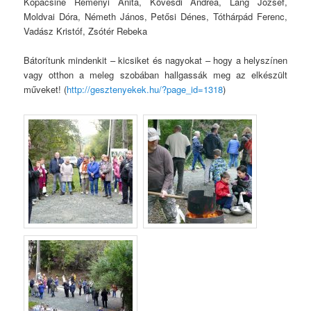
Kopácsiné Reményi Anita, Kövesdi Andrea, Láng József,
Moldvai Dóra, Németh János, Petősi Dénes, Tóthárpád Ferenc,
Vadász Kristóf, Zsótér Rebeka
Bátorítunk mindenkit – kicsiket és nagyokat – hogy a helyszínen
vagy otthon a meleg szobában hallgassák meg az elkészült
műveket! (
http://gesztenyekek.hu/?page_id=1318
)