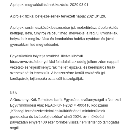
A projekt megvalósításának kezdete: 2020.03.01.
A projekt fizikai befejezé-sének tervezett napja: 2021.01.29.
A projekt során eszközök beszerzése (pl. motorfűrész, többfunkciós
kertigép, létra, fűnyíró) valósult meg, melyekkel a régi/új útvona-lak,
helyszínek megtisztítása és fenntartása hatéko-nyabban és jóval
gyorsabban tud megvalósulni.
Egyesületünk folytatja továbbá, illetve kibővíti
túraszervezési/lebonyolítási feladatait; az eddig jellem-zően nappali,
vezetett- és teljesítménytúrák mellett éjszakai és kerékpáros túrák
szervezését is tervezzük. A beszerzésre került eszközök (pl.
kerékpárok, fejlámpák) ezt a célt is szolgálják.
NEA
A GesztenyeKék Természetbarát Egyesület tevékenységét a Nemzeti
Együttműködési Alap NEAG-KP-1-2024/4-000410 kódszámú
„Kőszegi természetvédelmi és kultúrtörténeti mintaterületek
gondozása és továbbfejlesztése” című 2024. évi működési
pályázatán elnyert 400 ezer forintos vissza nem térítendő támogatás
segíti.