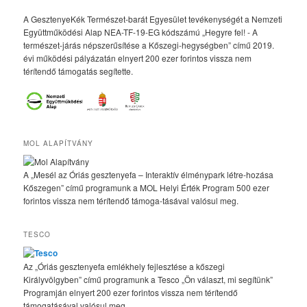
A GesztenyeKék Természet-barát Egyesület tevékenységét a Nemzeti
Együttműködési Alap NEA-TF-19-EG kódszámú „Hegyre fel! - A
természet-járás népszerűsítése a Kőszegi-hegységben” című 2019.
évi működési pályázatán elnyert 200 ezer forintos vissza nem
térítendő támogatás segítette.
MOL ALAPÍTVÁNY
A „Mesél az Óriás gesztenyefa – Interaktív élménypark létre-hozása
Kőszegen” című programunk a MOL Helyi Érték Program 500 ezer
forintos vissza nem térítendő támoga-tásával valósul meg.
TESCO
Az „Óriás gesztenyefa emlékhely fejlesztése a kőszegi
Királyvölgyben” című programunk a Tesco „Ön választ, mi segítünk”
Programján elnyert 200 ezer forintos vissza nem térítendő
támogatásával valósul meg.