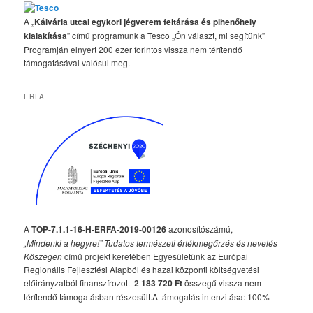
A „
Kálvária utcai egykori jégverem feltárása és pihenőhely
kialakítása
” című programunk a Tesco „Ön választ, mi segítünk”
Programján elnyert 200 ezer forintos vissza nem térítendő
támogatásával valósul meg.
ERFA
A
TOP-7.1.1-16-H-ERFA-2019-00126
azonosítószámú,
„Mindenki a hegyre!” Tudatos természeti értékmegőrzés és nevelés
Kőszegen
című projekt keretében Egyesületünk az Európai
Regionális Fejlesztési Alapból és hazai központi költségvetési
előirányzatból finanszírozott
2 183 720 Ft
összegű vissza nem
térítendő támogatásban részesült.A támogatás intenzitása: 100%