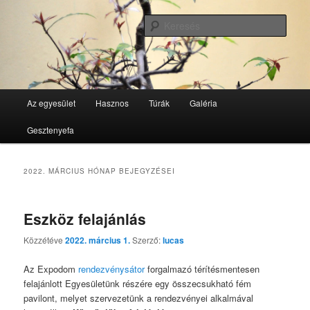
Tovább
Tovább
GesztenyeKék Természetbarát Egyesület honlapja
az
a
Kere
elsődleges
másodlagos
tartalomra
tartalomra
GesztenyeKék
Fő
Az egyesület
Hasznos
Túrák
Galéria
menü
Gesztenyefa
2022. MÁRCIUS
HÓNAP BEJEGYZÉSEI
Eszköz felajánlás
Közzétéve
2022. március 1.
Szerző:
lucas
Az Expodom
rendezvénysátor
forgalmazó térítésmentesen
felajánlott Egyesületünk részére egy összecsukható fém
pavilont, melyet szervezetünk a rendezvényei alkalmával