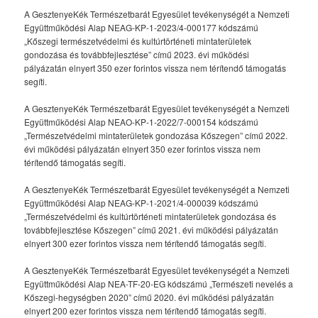
A GesztenyeKék Természetbarát Egyesület tevékenységét a Nemzeti
Együttműködési Alap NEAG-KP-1-2023/4-000177 kódszámú
„Kőszegi természetvédelmi és kultúrtörténeti mintaterületek
gondozása és továbbfejlesztése” című 2023. évi működési
pályázatán elnyert 350 ezer forintos vissza nem térítendő támogatás
segíti.
A GesztenyeKék Természetbarát Egyesület tevékenységét a Nemzeti
Együttműködési Alap NEAO-KP-1-2022/7-000154 kódszámú
„Természetvédelmi mintaterületek gondozása Kőszegen” című 2022.
évi működési pályázatán elnyert 350 ezer forintos vissza nem
térítendő támogatás segíti.
A GesztenyeKék Természetbarát Egyesület tevékenységét a Nemzeti
Együttműködési Alap NEAG-KP-1-2021/4-000039 kódszámú
„Természetvédelmi és kultúrtörténeti mintaterületek gondozása és
továbbfejlesztése Kőszegen” című 2021. évi működési pályázatán
elnyert 300 ezer forintos vissza nem térítendő támogatás segíti.
A GesztenyeKék Természetbarát Egyesület tevékenységét a Nemzeti
Együttműködési Alap NEA-TF-20-EG kódszámú „Természeti nevelés a
Kőszegi-hegységben 2020” című 2020. évi működési pályázatán
elnyert 200 ezer forintos vissza nem térítendő támogatás segíti.