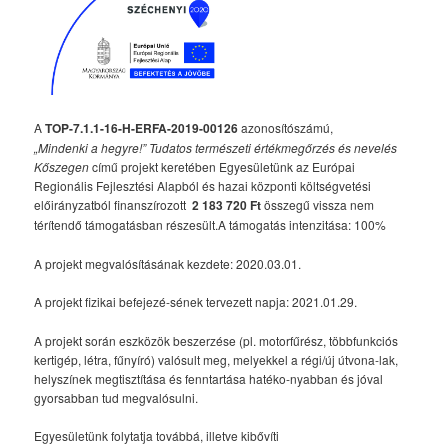
A
TOP-7.1.1-16-H-ERFA-2019-00126
azonosítószámú,
„Mindenki a hegyre!” Tudatos természeti értékmegőrzés és nevelés
Kőszegen
című projekt keretében Egyesületünk az Európai
Regionális Fejlesztési Alapból és hazai központi költségvetési
előirányzatból finanszírozott
2 183 720 Ft
összegű vissza nem
térítendő támogatásban részesült.A támogatás intenzitása: 100%
A projekt megvalósításának kezdete: 2020.03.01.
A projekt fizikai befejezé-sének tervezett napja: 2021.01.29.
A projekt során eszközök beszerzése (pl. motorfűrész, többfunkciós
kertigép, létra, fűnyíró) valósult meg, melyekkel a régi/új útvona-lak,
helyszínek megtisztítása és fenntartása hatéko-nyabban és jóval
gyorsabban tud megvalósulni.
Egyesületünk folytatja továbbá, illetve kibővíti