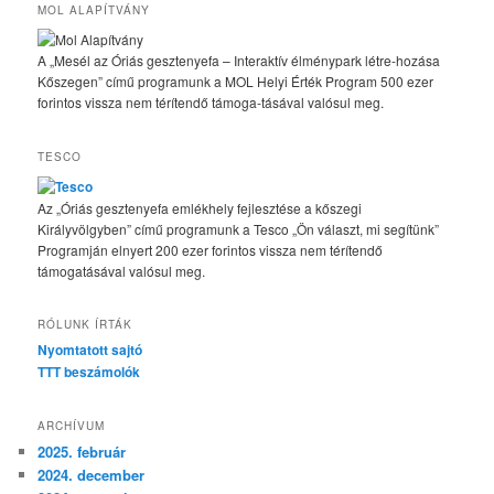
MOL ALAPÍTVÁNY
A „Mesél az Óriás gesztenyefa – Interaktív élménypark létre-hozása
Kőszegen” című programunk a MOL Helyi Érték Program 500 ezer
forintos vissza nem térítendő támoga-tásával valósul meg.
TESCO
Az „Óriás gesztenyefa emlékhely fejlesztése a kőszegi
Királyvölgyben” című programunk a Tesco „Ön választ, mi segítünk”
Programján elnyert 200 ezer forintos vissza nem térítendő
támogatásával valósul meg.
RÓLUNK ÍRTÁK
Nyomtatott sajtó
TTT beszámolók
ARCHÍVUM
2025. február
2024. december