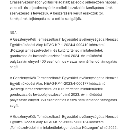
túraszervezési/lebonyolítási feladatait; az eddig jellem-zően nappali,
vezetett- és teljesítménytúrák mellett éjszakai és kerékpáros túrák
szervezését is tervezzük. A beszerzésre került eszközök (pl.
kerékpárok, fejlámpák) ezt a célt is szolgálják.
NEA
A GesztenyeKék Természetbarát Egyesület tevékenységét a Nemzeti
Együttműködési Alap NEAG-KP-1-2024/4-000410 kódszámú
„Kőszegi természetvédelmi és kultúrtörténeti mintaterületek
gondozása és továbbfejlesztése” című 2024. évi működési
pályázatán elnyert 400 ezer forintos vissza nem térítendő támogatás
segíti.
A GesztenyeKék Természetbarát Egyesület tevékenységét a Nemzeti
Együttműködési Alap NEAG-KP-1-2023/4-000177 kódszámú
„Kőszegi természetvédelmi és kultúrtörténeti mintaterületek
gondozása és továbbfejlesztése” című 2023. évi működési
pályázatán elnyert 350 ezer forintos vissza nem térítendő támogatás
segíti.
A GesztenyeKék Természetbarát Egyesület tevékenységét a Nemzeti
Együttműködési Alap NEAO-KP-1-2022/7-000154 kódszámú
„Természetvédelmi mintaterületek gondozása Kőszegen” című 2022.