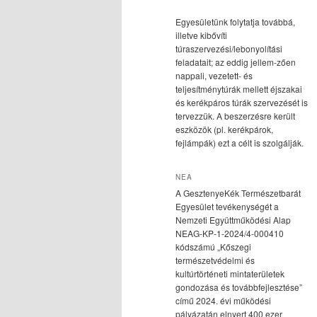
Egyesületünk folytatja továbbá,
illetve kibővíti
túraszervezési/lebonyolítási
feladatait; az eddig jellem-zően
nappali, vezetett- és
teljesítménytúrák mellett éjszakai
és kerékpáros túrák szervezését is
tervezzük. A beszerzésre került
eszközök (pl. kerékpárok,
fejlámpák) ezt a célt is szolgálják.
NEA
A GesztenyeKék Természetbarát
Egyesület tevékenységét a
Nemzeti Együttműködési Alap
NEAG-KP-1-2024/4-000410
kódszámú „Kőszegi
természetvédelmi és
kultúrtörténeti mintaterületek
gondozása és továbbfejlesztése”
című 2024. évi működési
pályázatán elnyert 400 ezer