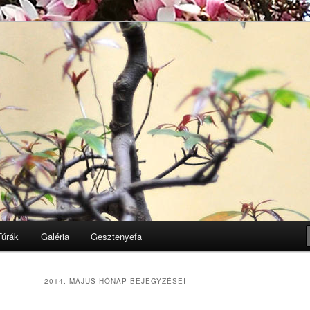
Egyesület honlapja
k
Túrák
Galéria
Gesztenyefa
2014. MÁJUS
HÓNAP BEJEGYZÉSEI