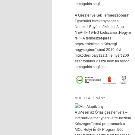
támogatás segíti.
A GesztenyeKék Természet-barát
Egyesület tevékenységét a
Nemzeti Együttműködési Alap
NEA-TF-19-EG kódszámú „Hegyre
fel! - A természet-járás
népszerűsítése a Kőszegi-
hegységben” című 2019. évi
működési pályázatán elnyert 200
ezer forintos vissza nem térítendő
támogatás segítette.
MOL ALAPÍTVÁNY
A „Mesél az Óriás gesztenyefa –
Interaktív élménypark létre-hozása
Kőszegen” című programunk a
MOL Helyi Érték Program 500
ezer forintos vissza nem térítendő