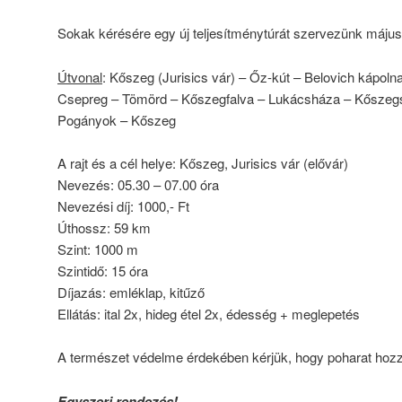
Sokak kérésére egy új teljesítménytúrát szervezünk máju
Útvonal
: Kőszeg (Jurisics vár) – Őz-kút – Belovich kápol
Csepreg – Tömörd – Kőszegfalva – Lukácsháza – Kőszeg
Pogányok – Kőszeg
A rajt és a cél helye: Kőszeg, Jurisics vár (elővár)
Nevezés: 05.30 – 07.00 óra
Nevezési díj: 1000,- Ft
Úthossz: 59 km
Szint: 1000 m
Szintidő: 15 óra
Díjazás: emléklap, kitűző
Ellátás: ital 2x, hideg étel 2x, édesség + meglepetés
A természet védelme érdekében kérjük, hogy poharat hoz
Egyszeri rendezés!