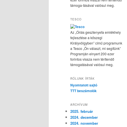
támoga-tásával valósul meg.
TESCO
Az „Óriás gesztenyefa emlékhely
fejlesztése a kőszegi
Királyvölgyben” című programunk
a Tesco „Ön választ, mi segítünk”
Programján elnyert 200 ezer
forintos vissza nem térítendő
támogatásával valósul meg.
RÓLUNK ÍRTÁK
Nyomtatott sajtó
TTT beszámolók
ARCHÍVUM
2025. február
2024. december
2024. november