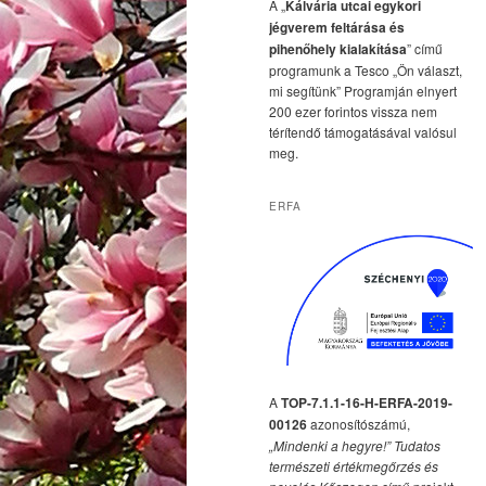
A „
Kálvária utcai egykori
jégverem feltárása és
pihenőhely kialakítása
” című
programunk a Tesco „Ön választ,
mi segítünk” Programján elnyert
200 ezer forintos vissza nem
térítendő támogatásával valósul
meg.
ERFA
A
TOP-7.1.1-16-H-ERFA-2019-
00126
azonosítószámú,
„Mindenki a hegyre!” Tudatos
természeti értékmegőrzés és