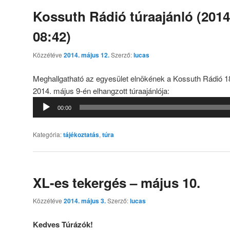
Kossuth Rádió túraajánló (2014
08:42)
Közzétéve
2014. május 12.
Szerző:
lucas
Meghallgatható az egyesület elnökének a Kossuth Rádió 
2014. május 9-én elhangzott túraajánlója:
Audió
00:00
lejátszó
Kategória:
tájékoztatás
,
túra
XL-es tekergés – május 10.
Közzétéve
2014. május 3.
Szerző:
lucas
Kedves Túrázók!