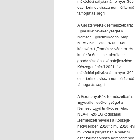
működési pályázatán elnyert 350
ezer forintos vissza nem térítendő
támogatás segíti.
A GesztenyeKék Természetbarát
Egyesület tevékenységét a
Nemzeti Együttműködési Alap
NEAG-KP-1-2021/4-000039
kódszámú „Természetvédelmi és
kultúrtörténeti mintaterületek
gondozása és továbbfejlesztése
Kőszegen” című 2021. évi
működési pályázatán elnyert 300
ezer forintos vissza nem térítendő
támogatás segíti.
A GesztenyeKék Természetbarát
Egyesület tevékenységét a
Nemzeti Együttműködési Alap
NEA-TF-20-EG kódszámú
„Természeti nevelés a Kőszegi-
hegységben 2020” című 2020. évi
működési pályázatán elnyert 200
ezer forintos vissza nem térítendő