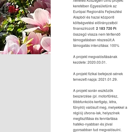
nevelés Kőszegen
című projekt
keretében Egyesületünk az
Európai Regionális Fejlesztési
Alapból és hazai központi
költségvetési előirányzatból
finanszírozott
2 183 720 Ft
összegű vissza nem térítendő
támogatásban részesült.A
támogatás intenzitása: 100%
A projekt megvalósításának
kezdete: 2020.03.01.
A projekt fizikai befejezé-sének
tervezett napja: 2021.01.29.
A projekt során eszközök
beszerzése (pl. motorfűrész,
többfunkciós kertigép, létra,
fűnyíró) valósult meg, melyekkel a
régi/új útvona-lak, helyszínek
megtisztítása és fenntartása
hatéko-nyabban és jóval
gyorsabban tud megvalósulni.