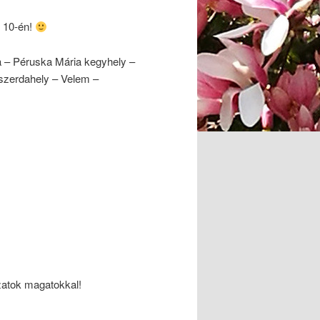
s 10-én!
na – Péruska Mária kegyhely –
szerdahely – Velem –
zatok magatokkal!