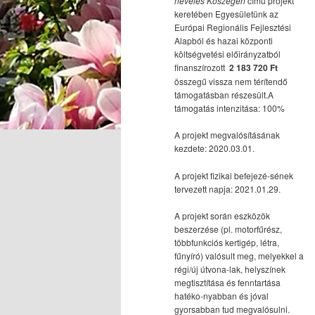
nevelés Kőszegen
című projekt
keretében Egyesületünk az
Európai Regionális Fejlesztési
Alapból és hazai központi
költségvetési előirányzatból
finanszírozott
2 183 720 Ft
összegű vissza nem térítendő
támogatásban részesült.A
támogatás intenzitása: 100%
A projekt megvalósításának
kezdete: 2020.03.01.
A projekt fizikai befejezé-sének
tervezett napja: 2021.01.29.
A projekt során eszközök
beszerzése (pl. motorfűrész,
többfunkciós kertigép, létra,
fűnyíró) valósult meg, melyekkel a
régi/új útvona-lak, helyszínek
megtisztítása és fenntartása
hatéko-nyabban és jóval
gyorsabban tud megvalósulni.