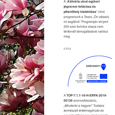
A „
Kálvária utcai egykori
jégverem feltárása és
pihenőhely kialakítása
” című
programunk a Tesco „Ön választ,
mi segítünk” Programján elnyert
200 ezer forintos vissza nem
térítendő támogatásával valósul
meg.
ERFA
A
TOP-7.1.1-16-H-ERFA-2019-
00126
azonosítószámú,
„Mindenki a hegyre!” Tudatos
természeti értékmegőrzés és