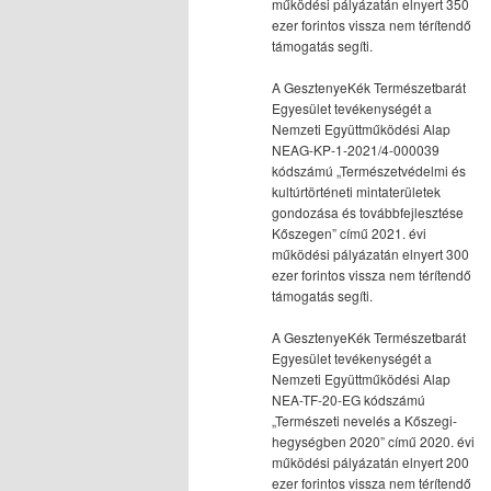
működési pályázatán elnyert 350
ezer forintos vissza nem térítendő
támogatás segíti.
A GesztenyeKék Természetbarát
Egyesület tevékenységét a
Nemzeti Együttműködési Alap
NEAG-KP-1-2021/4-000039
kódszámú „Természetvédelmi és
kultúrtörténeti mintaterületek
gondozása és továbbfejlesztése
Kőszegen” című 2021. évi
működési pályázatán elnyert 300
ezer forintos vissza nem térítendő
támogatás segíti.
A GesztenyeKék Természetbarát
Egyesület tevékenységét a
Nemzeti Együttműködési Alap
NEA-TF-20-EG kódszámú
„Természeti nevelés a Kőszegi-
hegységben 2020” című 2020. évi
működési pályázatán elnyert 200
ezer forintos vissza nem térítendő