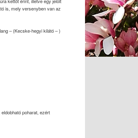
kettőt érint, illetve egy jelölt
látó is, mely versenyben van az
lang – (Kecske-hegyi kilátó – )
eldobható poharat, ezért