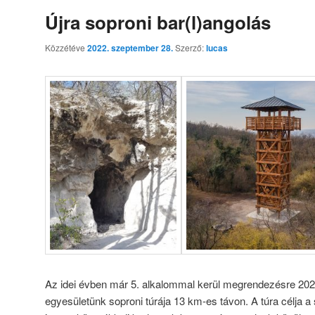
Újra soproni bar(l)angolás
Közzétéve
2022. szeptember 28.
Szerző:
lucas
Az idei évben már 5. alkalommal kerül megrendezésre 202
egyesületünk soproni túrája 13 km-es távon. A túra célja a 