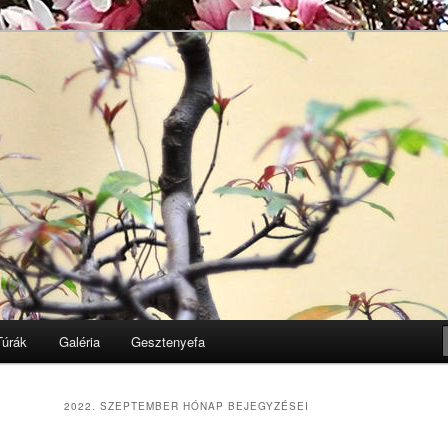
Egyesület honlapja
k
Túrák
Galéria
Gesztenyefa
2022. SZEPTEMBER
HÓNAP BEJEGYZÉSEI