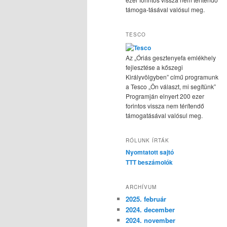
támoga-tásával valósul meg.
TESCO
Az „Óriás gesztenyefa emlékhely
fejlesztése a kőszegi
Királyvölgyben” című programunk
a Tesco „Ön választ, mi segítünk”
Programján elnyert 200 ezer
forintos vissza nem térítendő
támogatásával valósul meg.
RÓLUNK ÍRTÁK
Nyomtatott sajtó
TTT beszámolók
ARCHÍVUM
2025. február
2024. december
2024. november