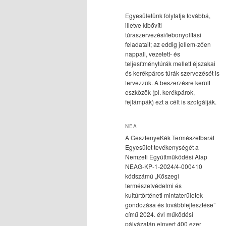
Egyesületünk folytatja továbbá,
illetve kibővíti
túraszervezési/lebonyolítási
feladatait; az eddig jellem-zően
nappali, vezetett- és
teljesítménytúrák mellett éjszakai
és kerékpáros túrák szervezését is
tervezzük. A beszerzésre került
eszközök (pl. kerékpárok,
fejlámpák) ezt a célt is szolgálják.
NEA
A GesztenyeKék Természetbarát
Egyesület tevékenységét a
Nemzeti Együttműködési Alap
NEAG-KP-1-2024/4-000410
kódszámú „Kőszegi
természetvédelmi és
kultúrtörténeti mintaterületek
gondozása és továbbfejlesztése”
című 2024. évi működési
pályázatán elnyert 400 ezer