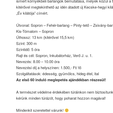
ismert környékbeli barlangok bemutatása, melyek közül a túra 
kitérővel megtekinthető az idén átadott új Kecske-hegyi ki
„Év kilátója” címért.
Útvonal: Sopron – Fehér-barlang – Pinty-tető – Zsivány-bar
Kis-Tómalom – Sopron
Úthossz: 13 km (kitérővel 15,5 km)
Szint: 300 m
Szintidő: 5 óra
Rajt és cél: Sopron, Inkubátorház, Verő J. u. 1.
Nevezés: 8.00 – 10.00 óra
Nevezési díj a helyszínen: 1.500,- Ft/ fő
Szolgáltatások: édesség, gyümölcs, hideg étel, ital
Az első 60 induló meglepetés ajándékban részesül!
A természet védelme érdekében túráinkon nem biztosítunk 
kérünk minden túrázót, hogy poharat hozzon magával!
Mindenkit szeretettel várunk!