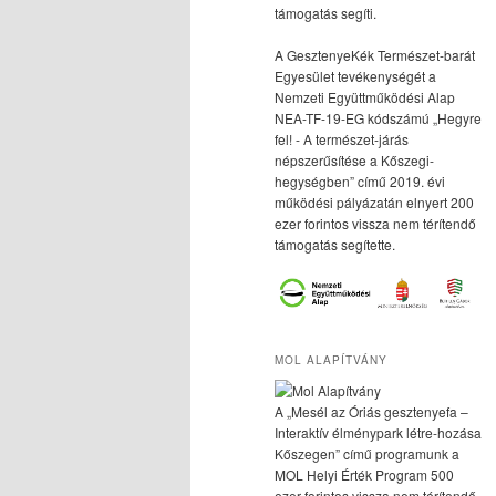
támogatás segíti.
A GesztenyeKék Természet-barát
Egyesület tevékenységét a
Nemzeti Együttműködési Alap
NEA-TF-19-EG kódszámú „Hegyre
fel! - A természet-járás
népszerűsítése a Kőszegi-
hegységben” című 2019. évi
működési pályázatán elnyert 200
ezer forintos vissza nem térítendő
támogatás segítette.
MOL ALAPÍTVÁNY
A „Mesél az Óriás gesztenyefa –
Interaktív élménypark létre-hozása
Kőszegen” című programunk a
MOL Helyi Érték Program 500
ezer forintos vissza nem térítendő