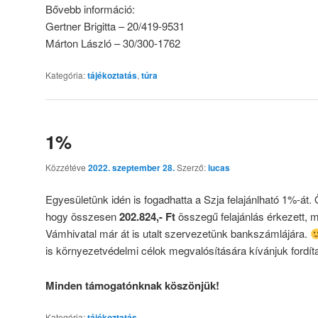
Bővebb információ:
Gertner Brigitta – 20/419-9531
Márton László – 30/300-1762
Kategória:
tájékoztatás
,
túra
1%
Közzétéve
2022. szeptember 28.
Szerző:
lucas
Egyesületünk idén is fogadhatta a Szja felajánlható 1%-át.
hogy összesen
202.824,- Ft
összegű felajánlás érkezett, 
Vámhivatal már át is utalt szervezetünk bankszámlájára.
is környezetvédelmi célok megvalósítására kívánjuk fordíta
Minden támogatónknak köszönjük!
Kategória:
tájékoztatás