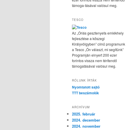
támoga-tásával valósul meg.
TESCO
Az „Óriás gesztenyefa emlékhely
fejlesztése a kőszegi
Királyvölgyben” című programunk
a Tesco „Ön választ, mi segítünk”
Programján elnyert 200 ezer
forintos vissza nem térítendő
támogatásával valósul meg.
RÓLUNK ÍRTÁK
Nyomtatott sajtó
TTT beszámolók
ARCHÍVUM
2025. február
2024. december
2024. november