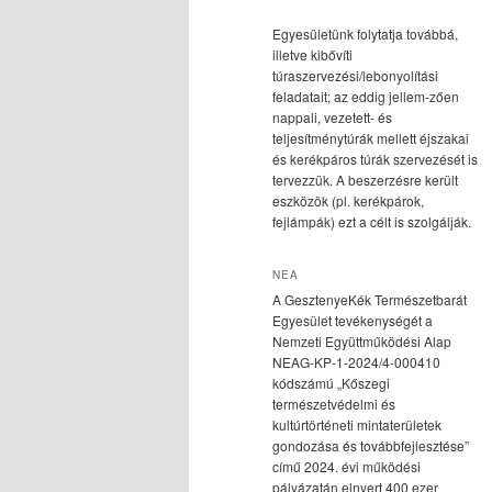
Egyesületünk folytatja továbbá,
illetve kibővíti
túraszervezési/lebonyolítási
feladatait; az eddig jellem-zően
nappali, vezetett- és
teljesítménytúrák mellett éjszakai
és kerékpáros túrák szervezését is
tervezzük. A beszerzésre került
eszközök (pl. kerékpárok,
fejlámpák) ezt a célt is szolgálják.
NEA
A GesztenyeKék Természetbarát
Egyesület tevékenységét a
Nemzeti Együttműködési Alap
NEAG-KP-1-2024/4-000410
kódszámú „Kőszegi
természetvédelmi és
kultúrtörténeti mintaterületek
gondozása és továbbfejlesztése”
című 2024. évi működési
pályázatán elnyert 400 ezer