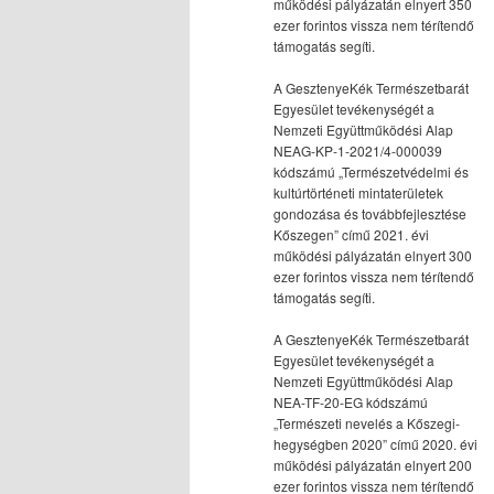
működési pályázatán elnyert 350
ezer forintos vissza nem térítendő
támogatás segíti.
A GesztenyeKék Természetbarát
Egyesület tevékenységét a
Nemzeti Együttműködési Alap
NEAG-KP-1-2021/4-000039
kódszámú „Természetvédelmi és
kultúrtörténeti mintaterületek
gondozása és továbbfejlesztése
Kőszegen” című 2021. évi
működési pályázatán elnyert 300
ezer forintos vissza nem térítendő
támogatás segíti.
A GesztenyeKék Természetbarát
Egyesület tevékenységét a
Nemzeti Együttműködési Alap
NEA-TF-20-EG kódszámú
„Természeti nevelés a Kőszegi-
hegységben 2020” című 2020. évi
működési pályázatán elnyert 200
ezer forintos vissza nem térítendő