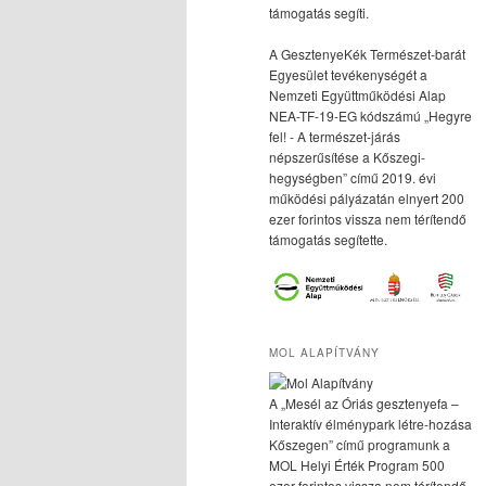
támogatás segíti.
A GesztenyeKék Természet-barát
Egyesület tevékenységét a
Nemzeti Együttműködési Alap
NEA-TF-19-EG kódszámú „Hegyre
fel! - A természet-járás
népszerűsítése a Kőszegi-
hegységben” című 2019. évi
működési pályázatán elnyert 200
ezer forintos vissza nem térítendő
támogatás segítette.
MOL ALAPÍTVÁNY
A „Mesél az Óriás gesztenyefa –
Interaktív élménypark létre-hozása
Kőszegen” című programunk a
MOL Helyi Érték Program 500
ezer forintos vissza nem térítendő