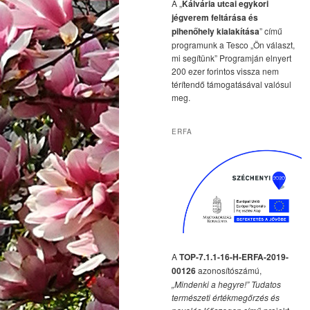
A „
Kálvária utcai egykori
jégverem feltárása és
pihenőhely kialakítása
” című
programunk a Tesco „Ön választ,
mi segítünk” Programján elnyert
200 ezer forintos vissza nem
térítendő támogatásával valósul
meg.
ERFA
A
TOP-7.1.1-16-H-ERFA-2019-
00126
azonosítószámú,
„Mindenki a hegyre!” Tudatos
természeti értékmegőrzés és