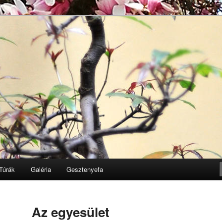
Egyesület honlapja
k
Túrák
Galéria
Gesztenyefa
Az egyesület