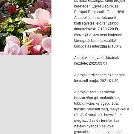
nevelés Kőszegen
című projekt
keretében Egyesületünk az
Európai Regionális Fejlesztési
Alapból és hazai központi
költségvetési előirányzatból
finanszírozott
2 183 720 Ft
összegű vissza nem térítendő
támogatásban részesült.A
támogatás intenzitása: 100%
A projekt megvalósításának
kezdete: 2020.03.01.
A projekt fizikai befejezé-sének
tervezett napja: 2021.01.29.
A projekt során eszközök
beszerzése (pl. motorfűrész,
többfunkciós kertigép, létra,
fűnyíró) valósult meg, melyekkel a
régi/új útvona-lak, helyszínek
megtisztítása és fenntartása
hatéko-nyabban és jóval
gyorsabban tud megvalósulni.