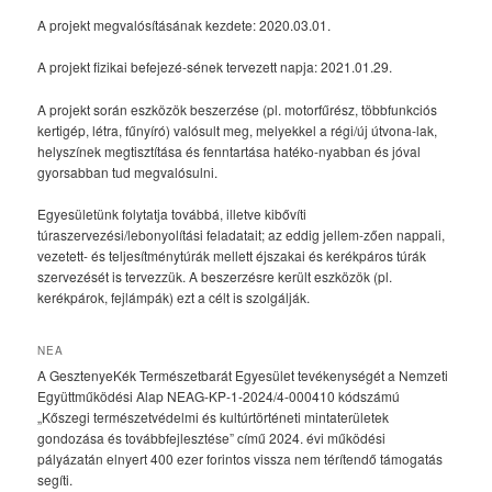
A projekt megvalósításának kezdete: 2020.03.01.
A projekt fizikai befejezé-sének tervezett napja: 2021.01.29.
A projekt során eszközök beszerzése (pl. motorfűrész, többfunkciós
kertigép, létra, fűnyíró) valósult meg, melyekkel a régi/új útvona-lak,
helyszínek megtisztítása és fenntartása hatéko-nyabban és jóval
gyorsabban tud megvalósulni.
Egyesületünk folytatja továbbá, illetve kibővíti
túraszervezési/lebonyolítási feladatait; az eddig jellem-zően nappali,
vezetett- és teljesítménytúrák mellett éjszakai és kerékpáros túrák
szervezését is tervezzük. A beszerzésre került eszközök (pl.
kerékpárok, fejlámpák) ezt a célt is szolgálják.
NEA
A GesztenyeKék Természetbarát Egyesület tevékenységét a Nemzeti
Együttműködési Alap NEAG-KP-1-2024/4-000410 kódszámú
„Kőszegi természetvédelmi és kultúrtörténeti mintaterületek
gondozása és továbbfejlesztése” című 2024. évi működési
pályázatán elnyert 400 ezer forintos vissza nem térítendő támogatás
segíti.