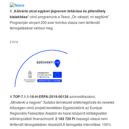
A „
Kálvária utcai egykori jégverem feltárása és pihenőhely
kialakítása
” című programunk a Tesco „Ön választ, mi segítünk”
Programján elnyert 200 ezer forintos vissza nem térítendő
támogatásával valósul meg.
ERFA
A
TOP-7.1.1-16-H-ERFA-2019-00126
azonosítószámú,
„Mindenki a hegyre!” Tudatos természeti értékmegőrzés és nevelés
Kőszegen
című projekt keretében Egyesületünk az Európai
Regionális Fejlesztési Alapból és hazai központi költségvetési
előirányzatból finanszírozott
2 183 720 Ft
összegű vissza nem
térítendő támogatásban részesült.A támogatás intenzitása: 100%