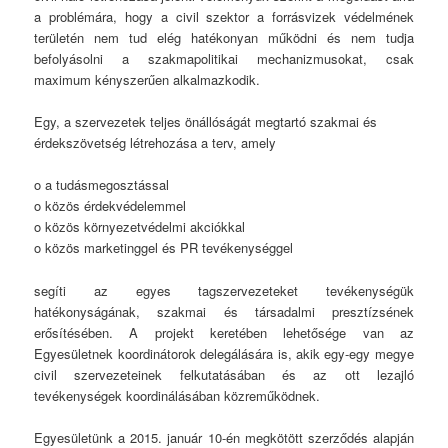
a problémára, hogy a civil szektor a forrásvizek védelmének
területén nem tud elég hatékonyan működni és nem tudja
befolyásolni a szakmapolitikai mechanizmusokat, csak
maximum kényszerűen alkalmazkodik.
Egy, a szervezetek teljes önállóságát megtartó szakmai és
érdekszövetség létrehozása a terv, amely
o a tudásmegosztással
o közös érdekvédelemmel
o közös környezetvédelmi akciókkal
o közös marketinggel és PR tevékenységgel
segíti az egyes tagszervezeteket tevékenységük
hatékonyságának, szakmai és társadalmi presztízsének
erősítésében. A projekt keretében lehetősége van az
Egyesületnek koordinátorok delegálására is, akik egy-egy megye
civil szervezeteinek felkutatásában és az ott lezajló
tevékenységek koordinálásában közreműködnek.
Egyesületünk a 2015. január 10-én megkötött szerződés alapján