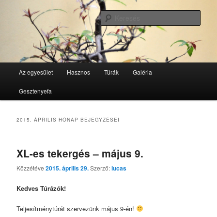
Tovább
Tovább
GesztenyeKék Természetbarát Egyesület honlapja
az
a
Kere
elsődleges
másodlagos
tartalomra
tartalomra
GesztenyeKék
Fő
Az egyesület
Hasznos
Túrák
Galéria
menü
Gesztenyefa
2015. ÁPRILIS
HÓNAP BEJEGYZÉSEI
XL-es tekergés – május 9.
Közzétéve
2015. április 29.
Szerző:
lucas
Kedves Túrázók!
Teljesítménytúrát szervezünk május 9-én!