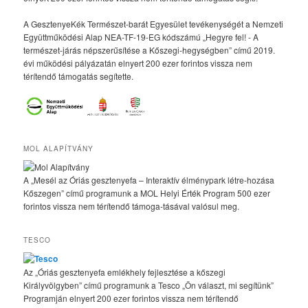
A GesztenyeKék Természet-barát Egyesület tevékenységét a Nemzeti
Együttműködési Alap NEA-TF-19-EG kódszámú „Hegyre fel! - A
természet-járás népszerűsítése a Kőszegi-hegységben” című 2019.
évi működési pályázatán elnyert 200 ezer forintos vissza nem
térítendő támogatás segítette.
MOL ALAPÍTVÁNY
A „Mesél az Óriás gesztenyefa – Interaktív élménypark létre-hozása
Kőszegen” című programunk a MOL Helyi Érték Program 500 ezer
forintos vissza nem térítendő támoga-tásával valósul meg.
TESCO
Az „Óriás gesztenyefa emlékhely fejlesztése a kőszegi
Királyvölgyben” című programunk a Tesco „Ön választ, mi segítünk”
Programján elnyert 200 ezer forintos vissza nem térítendő