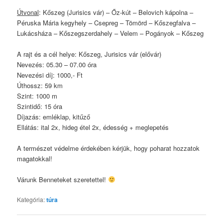
Útvonal
: Kőszeg (Jurisics vár) – Őz-kút – Belovich kápolna –
Péruska Mária kegyhely – Csepreg – Tömörd – Kőszegfalva –
Lukácsháza – Kőszegszerdahely – Velem – Pogányok – Kőszeg
A rajt és a cél helye: Kőszeg, Jurisics vár (elővár)
Nevezés: 05.30 – 07.00 óra
Nevezési díj: 1000,- Ft
Úthossz: 59 km
Szint: 1000 m
Szintidő: 15 óra
Díjazás: emléklap, kitűző
Ellátás: ital 2x, hideg étel 2x, édesség + meglepetés
A természet védelme érdekében kérjük, hogy poharat hozzatok
magatokkal!
Várunk Benneteket szeretettel!
Kategória:
túra