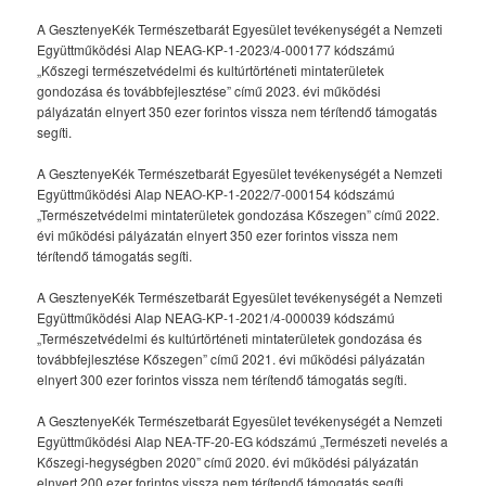
A GesztenyeKék Természetbarát Egyesület tevékenységét a Nemzeti
Együttműködési Alap NEAG-KP-1-2023/4-000177 kódszámú
„Kőszegi természetvédelmi és kultúrtörténeti mintaterületek
gondozása és továbbfejlesztése” című 2023. évi működési
pályázatán elnyert 350 ezer forintos vissza nem térítendő támogatás
segíti.
A GesztenyeKék Természetbarát Egyesület tevékenységét a Nemzeti
Együttműködési Alap NEAO-KP-1-2022/7-000154 kódszámú
„Természetvédelmi mintaterületek gondozása Kőszegen” című 2022.
évi működési pályázatán elnyert 350 ezer forintos vissza nem
térítendő támogatás segíti.
A GesztenyeKék Természetbarát Egyesület tevékenységét a Nemzeti
Együttműködési Alap NEAG-KP-1-2021/4-000039 kódszámú
„Természetvédelmi és kultúrtörténeti mintaterületek gondozása és
továbbfejlesztése Kőszegen” című 2021. évi működési pályázatán
elnyert 300 ezer forintos vissza nem térítendő támogatás segíti.
A GesztenyeKék Természetbarát Egyesület tevékenységét a Nemzeti
Együttműködési Alap NEA-TF-20-EG kódszámú „Természeti nevelés a
Kőszegi-hegységben 2020” című 2020. évi működési pályázatán
elnyert 200 ezer forintos vissza nem térítendő támogatás segíti.