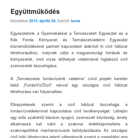
Együttműködés
Közzétéve
2015. április 28.
Szerző:
lucas
Egyesületünk a Gyermekekkel a Természetért Egyesület és a
Kék Forrás Környezet- és Természetvédelmi Egyesület
közreműködésével partneri kapcsolatot alakított ki civil hálózat
létrehozásához, melynek célja a magyarországi források és
környezetük, mint vizes élőhelyek védelmével foglakozó civil
szervezetek összefogása.
A „Természetes forrásvizeink védelme” című projekt keretén
belül „ForrásVízŐrző” névvel egy országos civil hálózat
létrehozása van folyamatban.
Elképzeléseik szerint a civil hálózat összefogja a
forrásvízvédelemmel kapcsolatos civil tevékenységet. Létrejön
egy erős szakértői bázison nyugvó, szervezett közösség, amely
alkalmassá tud válni a szakmai érdekképviseletre a
szakmapolitikai mechanizmusok befolyásolására. Az országos
civil háló létrehozása jelenti véleményük szerint a megoldást arra