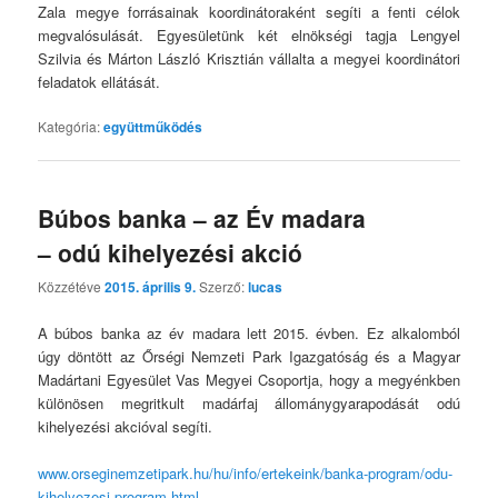
Zala megye forrásainak koordinátoraként segíti a fenti célok
megvalósulását. Egyesületünk két elnökségi tagja Lengyel
Szilvia és Márton László Krisztián vállalta a megyei koordinátori
feladatok ellátását.
Kategória:
együttműködés
Búbos banka – az Év madara
– odú kihelyezési akció
Közzétéve
2015. április 9.
Szerző:
lucas
A búbos banka az év madara lett 2015. évben. Ez alkalomból
úgy döntött az Őrségi Nemzeti Park Igazgatóság és a Magyar
Madártani Egyesület Vas Megyei Csoportja, hogy a megyénkben
különösen megritkult madárfaj állománygyarapodását odú
kihelyezési akcióval segíti.
www.orseginemzetipark.hu/hu/info/ertekeink/banka-program/odu-
kihelyezesi-program.html