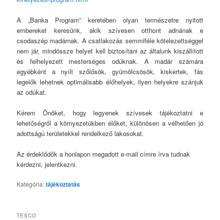
A „Banka Program” keretében olyan természetre nyitott
embereket keresünk, akik szívesen otthont adnának e
csodaszép madárnak. A csatlakozás semmiféle kötelezettséggel
nem jár, mindössze helyet kell biztosítani az általunk kiszállított
és felhelyezett mesterséges odúknak. A madár számára
egyébként a nyílt szőlősök, gyümölcsösök, kiskertek, fás
legelők lehetnek optimálisabb élőhelyek, ilyen helyekre szánjuk
az odúkat.
Kérem Önöket, hogy legyenek szívesek tájékoztatni e
lehetőségről a környezetükben élőket, különösen a vélhetően jó
adottságú területekkel rendelkező lakosokat.
Az érdeklődők a honlapon megadott e-mail címre írva tudnak
kérdezni, jelentkezni.
Kategória:
tájékoztatás
TESCO