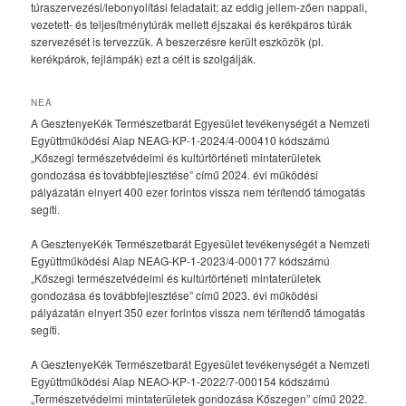
túraszervezési/lebonyolítási feladatait; az eddig jellem-zően nappali,
vezetett- és teljesítménytúrák mellett éjszakai és kerékpáros túrák
szervezését is tervezzük. A beszerzésre került eszközök (pl.
kerékpárok, fejlámpák) ezt a célt is szolgálják.
NEA
A GesztenyeKék Természetbarát Egyesület tevékenységét a Nemzeti
Együttműködési Alap NEAG-KP-1-2024/4-000410 kódszámú
„Kőszegi természetvédelmi és kultúrtörténeti mintaterületek
gondozása és továbbfejlesztése” című 2024. évi működési
pályázatán elnyert 400 ezer forintos vissza nem térítendő támogatás
segíti.
A GesztenyeKék Természetbarát Egyesület tevékenységét a Nemzeti
Együttműködési Alap NEAG-KP-1-2023/4-000177 kódszámú
„Kőszegi természetvédelmi és kultúrtörténeti mintaterületek
gondozása és továbbfejlesztése” című 2023. évi működési
pályázatán elnyert 350 ezer forintos vissza nem térítendő támogatás
segíti.
A GesztenyeKék Természetbarát Egyesület tevékenységét a Nemzeti
Együttműködési Alap NEAO-KP-1-2022/7-000154 kódszámú
„Természetvédelmi mintaterületek gondozása Kőszegen” című 2022.