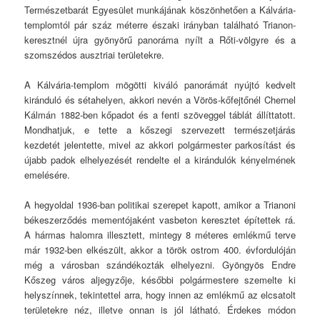
Természetbarát Egyesület munkájának köszönhetően a Kálvária-
templomtól pár száz méterre északi irányban található Trianon-
keresztnél újra gyönyörű panoráma nyílt a Rőti-völgyre és a
szomszédos ausztriai területekre.
A Kálvária-templom mögötti kiváló panorámát nyújtó kedvelt
kiránduló és sétahelyen, akkori nevén a Vörös-kőfejtőnél Chernel
Kálmán 1882-ben kőpadot és a fenti szöveggel táblát állíttatott.
Mondhatjuk, e tette a kőszegi szervezett természetjárás
kezdetét jelentette, mivel az akkori polgármester parkosítást és
újabb padok elhelyezését rendelte el a kirándulók kényelmének
emelésére.
A hegyoldal 1936-ban politikai szerepet kapott, amikor a Trianoni
békeszerződés mementójaként vasbeton keresztet építettek rá.
A hármas halomra illesztett, mintegy 8 méteres emlékmű terve
már 1932-ben elkészült, akkor a török ostrom 400. évfordulóján
még a városban szándékozták elhelyezni. Gyöngyös Endre
Kőszeg város aljegyzője, későbbi polgármestere szemelte ki
helyszínnek, tekintettel arra, hogy innen az emlékmű az elcsatolt
területekre néz, illetve onnan is jól látható. Érdekes módon