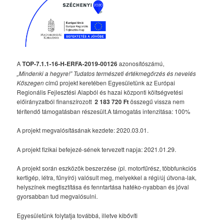
A
TOP-7.1.1-16-H-ERFA-2019-00126
azonosítószámú,
„Mindenki a hegyre!” Tudatos természeti értékmegőrzés és nevelés
Kőszegen
című projekt keretében Egyesületünk az Európai
Regionális Fejlesztési Alapból és hazai központi költségvetési
előirányzatból finanszírozott
2 183 720 Ft
összegű vissza nem
térítendő támogatásban részesült.A támogatás intenzitása: 100%
A projekt megvalósításának kezdete: 2020.03.01.
A projekt fizikai befejezé-sének tervezett napja: 2021.01.29.
A projekt során eszközök beszerzése (pl. motorfűrész, többfunkciós
kertigép, létra, fűnyíró) valósult meg, melyekkel a régi/új útvona-lak,
helyszínek megtisztítása és fenntartása hatéko-nyabban és jóval
gyorsabban tud megvalósulni.
Egyesületünk folytatja továbbá, illetve kibővíti