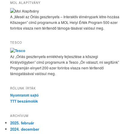
MOL ALAPÍTVÁNY
A „Mesél az Óriás gesztenyefa – Interaktív élménypark létre-hozása
Kőszegen” című programunk a MOL Helyi Érték Program 500 ezer
forintos vissza nem térítendő támoga-tásával valósul meg.
TESCO
Az „Óriás gesztenyefa emlékhely fejlesztése a kőszegi
Királyvölgyben” című programunk a Tesco „Ön választ, mi segítünk”
Programján elnyert 200 ezer forintos vissza nem térítendő
támogatásával valósul meg.
RÓLUNK ÍRTÁK
Nyomtatott sajtó
TTT beszámolók
ARCHÍVUM
2025. február
2024. december