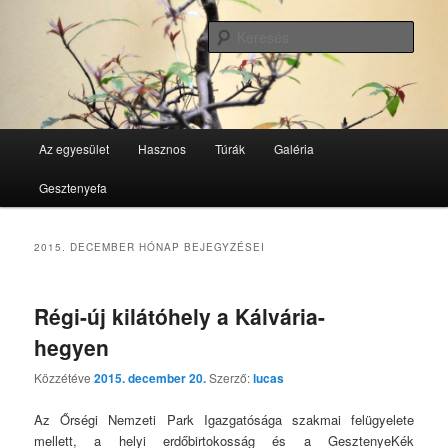
Tovább
Tovább
GesztenyeKék Természetbarát Egyesület honlapja
az
a
Kere
elsődleges
másodlagos
tartalomra
tartalomra
GesztenyeKék
Fő
Az egyesület
Hasznos
Túrák
Galéria
menü
Gesztenyefa
2015. DECEMBER
HÓNAP BEJEGYZÉSEI
Régi-új kilátóhely a Kálvária-
hegyen
Közzétéve
2015. december 20.
Szerző:
lucas
Az Őrségi Nemzeti Park Igazgatósága szakmai felügyelete
mellett, a helyi erdőbirtokosság és a GesztenyeKék