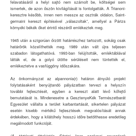
felavatásáról a helyi sajtó nem számolt be, költségei sem
ismertek, de azon őszön kivilágítását is fontolgatták. A Trianoni-
keresztre később, innen nem messze az osztrák oldalon, Saint-
germaini kereszt építésével „válaszoltak”, amellyel a Párizs
környéki békék őket érintő részéről emlékeztek meg.
1945 után a szigorúan őrzött határrészhez tartozott, sokáig csak
határőrök közelíthették meg. 1989 után vált újra teljesen
szabadon látogathatóvá. 1993-ban felújították, emléktáblával
látták el, de a golyó ütötte sérüléseit nem tüntették el,
emlékeztetve a vasfüggöny időszakára.
Az önkormányzat az alpannonia(r) határon átnyúló projekt
folytatásaként benyújtandó pályázatban tervezi a helyszín
további fejlesztését, egyben a kereszt alatt lévő kőfejtő
bemutatását is. Mindenesetre a GesztenyeKék Természetbarát
Egyesület vállalta a terület karbantartását, sikertelen pályázat
esetén kisebb mértékű fejlesztések megvalósítását annak
érdekében, hogy a kilátóhely hosszú időre betölthesse eredetileg
megálmodott funkcióját.
(A történeti áttekintés Söptei Imre szakmai anyagának