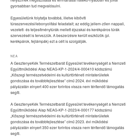
gyorsabban tud megvalósulni.
Egyesületünk folytatja továbbá, illetve kibővíti
túraszervezési/lebonyolítási feladatait; az eddig jellem-zően nappali,
vezetett- és teljesítménytúrák mellett éjszakai és kerékpáros túrák
szervezését is tervezzük. A beszerzésre került eszközök (pl.
kerékpárok, fejlámpák) ezt a célt is szolgálják.
NEA
A GesztenyeKék Természetbarát Egyesület tevékenységét a Nemzeti
Együttműködési Alap NEAG-KP-1-2024/4-000410 kódszámú
„Kőszegi természetvédelmi és kultúrtörténeti mintaterületek
gondozása és továbbfejlesztése” című 2024. évi működési
pályázatán elnyert 400 ezer forintos vissza nem térítendő támogatás
segíti.
A GesztenyeKék Természetbarát Egyesület tevékenységét a Nemzeti
Együttműködési Alap NEAG-KP-1-2023/4-000177 kódszámú
„Kőszegi természetvédelmi és kultúrtörténeti mintaterületek
gondozása és továbbfejlesztése” című 2023. évi működési
pályázatán elnyert 350 ezer forintos vissza nem térítendő támogatás
segíti.