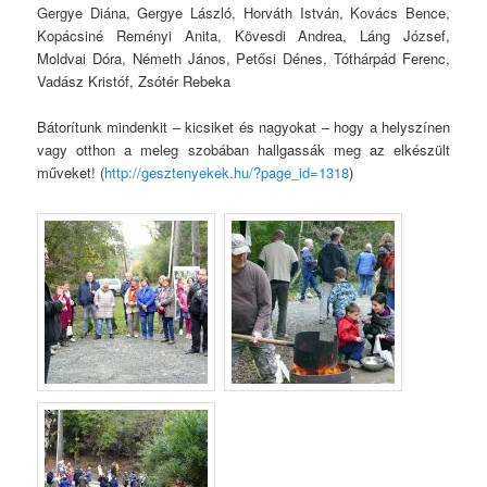
Gergye Diána, Gergye László, Horváth István, Kovács Bence,
Kopácsiné Reményi Anita, Kövesdi Andrea, Láng József,
Moldvai Dóra, Németh János, Petősi Dénes, Tóthárpád Ferenc,
Vadász Kristóf, Zsótér Rebeka
Bátorítunk mindenkit – kicsiket és nagyokat – hogy a helyszínen
vagy otthon a meleg szobában hallgassák meg az elkészült
műveket! (
http://gesztenyekek.hu/?page_id=1318
)