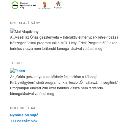
MOL ALAPÍTVÁNY
A „Mesél az Óriás gesztenyefa – Interaktív élménypark létre-hozása
Kőszegen” című programunk a MOL Helyi Érték Program 500 ezer
forintos vissza nem térítendő támoga-tásával valósul meg.
TESCO
Az „Óriás gesztenyefa emlékhely fejlesztése a kőszegi
Királyvölgyben” című programunk a Tesco „Ön választ, mi segítünk”
Programján elnyert 200 ezer forintos vissza nem térítendő
támogatásával valósul meg.
RÓLUNK ÍRTÁK
Nyomtatott sajtó
TTT beszámolók