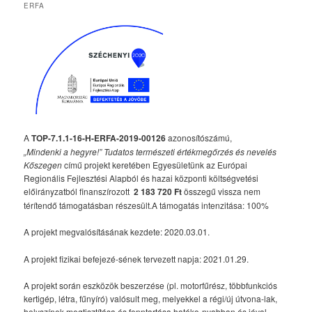
ERFA
A
TOP-7.1.1-16-H-ERFA-2019-00126
azonosítószámú,
„Mindenki a hegyre!” Tudatos természeti értékmegőrzés és nevelés
Kőszegen
című projekt keretében Egyesületünk az Európai
Regionális Fejlesztési Alapból és hazai központi költségvetési
előirányzatból finanszírozott
2 183 720 Ft
összegű vissza nem
térítendő támogatásban részesült.A támogatás intenzitása: 100%
A projekt megvalósításának kezdete: 2020.03.01.
A projekt fizikai befejezé-sének tervezett napja: 2021.01.29.
A projekt során eszközök beszerzése (pl. motorfűrész, többfunkciós
kertigép, létra, fűnyíró) valósult meg, melyekkel a régi/új útvona-lak,
helyszínek megtisztítása és fenntartása hatéko-nyabban és jóval