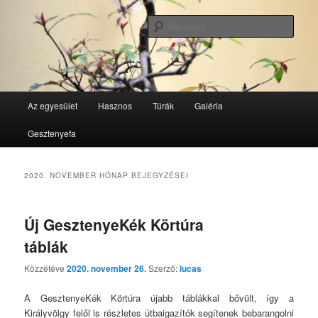
Tovább
Tovább
GesztenyeKék Természetbarát Egyesület honlapja
az
a
Kere
elsődleges
másodlagos
tartalomra
tartalomra
GesztenyeKék
Fő
Az egyesület
Hasznos
Túrák
Galéria
menü
Gesztenyefa
2020. NOVEMBER
HÓNAP BEJEGYZÉSEI
Új GesztenyeKék Körtúra
táblák
Közzétéve
2020. november 26.
Szerző:
lucas
A GesztenyeKék Körtúra újabb táblákkal bővült, így a
Királyvölgy felől is részletes útbaigazítók segítenek bebarangolni