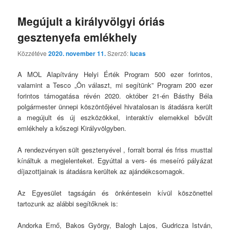
Megújult a királyvölgyi óriás
gesztenyefa emlékhely
Közzétéve
2020. november 11.
Szerző:
lucas
A MOL Alapítvány Helyi Érték Program 500 ezer forintos,
valamint a Tesco „Ön választ, mi segítünk” Program 200 ezer
forintos támogatása révén 2020. október 21-én Básthy Béla
polgármester ünnepi köszöntőjével hivatalosan is átadásra került
a megújult és új eszközökkel, interaktív elemekkel bővült
emlékhely a kőszegi Királyvölgyben.
A rendezvényen sült gesztenyével , forralt borral és friss musttal
kínáltuk a megjelenteket. Egyúttal a vers- és meseíró pályázat
díjazottjainak is átadásra kerültek az ajándékcsomagok.
Az Egyesület tagságán és önkéntesein kívül köszönettel
tartozunk az alábbi segítőknek is:
Andorka Ernő, Bakos György, Balogh Lajos, Gudricza István,