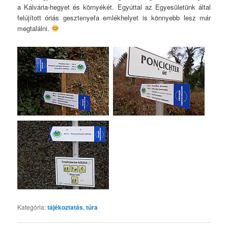
a Kálvária-hegyet és környékét. Egyúttal az Egyesületünk által
felújított óriás gesztenyefa emlékhelyet is könnyebb lesz már
megtalálni.
Kategória:
tájékoztatás
,
túra