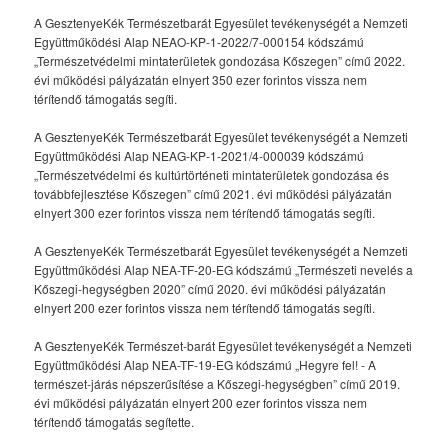
A GesztenyeKék Természetbarát Egyesület tevékenységét a Nemzeti
Együttműködési Alap NEAO-KP-1-2022/7-000154 kódszámú
„Természetvédelmi mintaterületek gondozása Kőszegen” című 2022.
évi működési pályázatán elnyert 350 ezer forintos vissza nem
térítendő támogatás segíti.
A GesztenyeKék Természetbarát Egyesület tevékenységét a Nemzeti
Együttműködési Alap NEAG-KP-1-2021/4-000039 kódszámú
„Természetvédelmi és kultúrtörténeti mintaterületek gondozása és
továbbfejlesztése Kőszegen” című 2021. évi működési pályázatán
elnyert 300 ezer forintos vissza nem térítendő támogatás segíti.
A GesztenyeKék Természetbarát Egyesület tevékenységét a Nemzeti
Együttműködési Alap NEA-TF-20-EG kódszámú „Természeti nevelés a
Kőszegi-hegységben 2020” című 2020. évi működési pályázatán
elnyert 200 ezer forintos vissza nem térítendő támogatás segíti.
A GesztenyeKék Természet-barát Egyesület tevékenységét a Nemzeti
Együttműködési Alap NEA-TF-19-EG kódszámú „Hegyre fel! - A
természet-járás népszerűsítése a Kőszegi-hegységben” című 2019.
évi működési pályázatán elnyert 200 ezer forintos vissza nem
térítendő támogatás segítette.