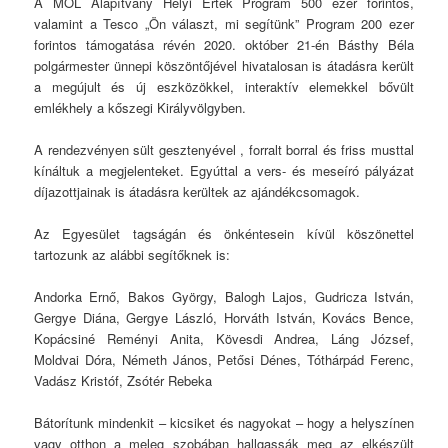
A MOL Alapítvány Helyi Érték Program 500 ezer forintos,
valamint a Tesco „Ön választ, mi segítünk” Program 200 ezer
forintos támogatása révén 2020. október 21-én Básthy Béla
polgármester ünnepi köszöntőjével hivatalosan is átadásra került
a megújult és új eszközökkel, interaktív elemekkel bővült
emlékhely a kőszegi Királyvölgyben.
A rendezvényen sült gesztenyével , forralt borral és friss musttal
kínáltuk a megjelenteket. Egyúttal a vers- és meseíró pályázat
díjazottjainak is átadásra kerültek az ajándékcsomagok.
Az Egyesület tagságán és önkéntesein kívül köszönettel
tartozunk az alábbi segítőknek is:
Andorka Ernő, Bakos György, Balogh Lajos, Gudricza István,
Gergye Diána, Gergye László, Horváth István, Kovács Bence,
Kopácsiné Reményi Anita, Kövesdi Andrea, Láng József,
Moldvai Dóra, Németh János, Petősi Dénes, Tóthárpád Ferenc,
Vadász Kristóf, Zsótér Rebeka
Bátorítunk mindenkit – kicsiket és nagyokat – hogy a helyszínen
vagy otthon a meleg szobában hallgassák meg az elkészült