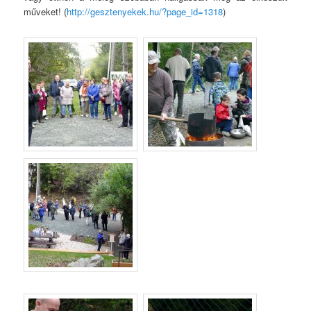
műveket! (
http://gesztenyekek.hu/?page_id=1318
)