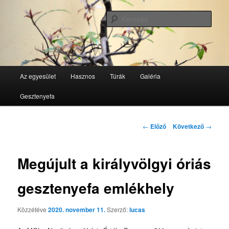
Tovább
GesztenyeKék Természetbarát Egyesület honlapja
az
Kere
elsődleges
tartalomra
GesztenyeKék
Fő
Az egyesület
Hasznos
Túrák
Galéria
menü
Gesztenyefa
Bejegyzés
←
Előző
Következő
→
navigáció
Megújult a királyvölgyi óriás
gesztenyefa emlékhely
Közzétéve
2020. november 11.
Szerző:
lucas