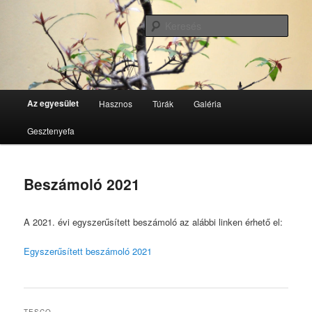
Tovább
GesztenyeKék Természetbarát Egyesület honlapja
az
Kere
elsődleges
tartalomra
GesztenyeKék
Fő
Az egyesület
Hasznos
Túrák
Galéria
menü
Gesztenyefa
Beszámoló 2021
A 2021. évi egyszerűsített beszámoló az alábbi linken érhető el:
Egyszerűsített beszámoló 2021