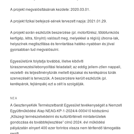
A projekt megvalósításának kezdete: 2020.03.01.
A projekt fizikai befejezé-sének tervezett napja: 2021.01.29.
A projekt során eszközök beszerzése (pl. motorfűrész, többfunkciós
kertigép, létra, fűnyíró) valósult meg, melyekkel a régi/új útvona-lak,
helyszínek megtisztítása és fenntartása hatéko-nyabban és jóval
gyorsabban tud megvalósulni.
Egyesületünk folytatja továbbá, illetve kibővíti
túraszervezési/lebonyolítási feladatait; az eddig jellem-zően nappali,
vezetett- és teljesítménytúrák mellett éjszakai és kerékpáros túrák
szervezését is tervezzük. A beszerzésre került eszközök (pl.
kerékpárok, fejlámpák) ezt a célt is szolgálják.
NEA
A GesztenyeKék Természetbarát Egyesület tevékenységét a Nemzeti
Együttműködési Alap NEAG-KP-1-2024/4-000410 kódszámú
„Kőszegi természetvédelmi és kultúrtörténeti mintaterületek
gondozása és továbbfejlesztése” című 2024. évi működési
pályázatán elnyert 400 ezer forintos vissza nem térítendő támogatás
segíti.