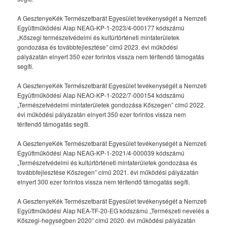
A GesztenyeKék Természetbarát Egyesület tevékenységét a Nemzeti
Együttműködési Alap NEAG-KP-1-2023/4-000177 kódszámú
„Kőszegi természetvédelmi és kultúrtörténeti mintaterületek
gondozása és továbbfejlesztése” című 2023. évi működési
pályázatán elnyert 350 ezer forintos vissza nem térítendő támogatás
segíti.
A GesztenyeKék Természetbarát Egyesület tevékenységét a Nemzeti
Együttműködési Alap NEAO-KP-1-2022/7-000154 kódszámú
„Természetvédelmi mintaterületek gondozása Kőszegen” című 2022.
évi működési pályázatán elnyert 350 ezer forintos vissza nem
térítendő támogatás segíti.
A GesztenyeKék Természetbarát Egyesület tevékenységét a Nemzeti
Együttműködési Alap NEAG-KP-1-2021/4-000039 kódszámú
„Természetvédelmi és kultúrtörténeti mintaterületek gondozása és
továbbfejlesztése Kőszegen” című 2021. évi működési pályázatán
elnyert 300 ezer forintos vissza nem térítendő támogatás segíti.
A GesztenyeKék Természetbarát Egyesület tevékenységét a Nemzeti
Együttműködési Alap NEA-TF-20-EG kódszámú „Természeti nevelés a
Kőszegi-hegységben 2020” című 2020. évi működési pályázatán