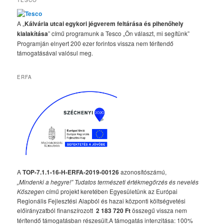
TESCO
A „
Kálvária utcai egykori jégverem feltárása és pihenőhely
kialakítása
” című programunk a Tesco „Ön választ, mi segítünk”
Programján elnyert 200 ezer forintos vissza nem térítendő
támogatásával valósul meg.
ERFA
A
TOP-7.1.1-16-H-ERFA-2019-00126
azonosítószámú,
„Mindenki a hegyre!” Tudatos természeti értékmegőrzés és nevelés
Kőszegen
című projekt keretében Egyesületünk az Európai
Regionális Fejlesztési Alapból és hazai központi költségvetési
előirányzatból finanszírozott
2 183 720 Ft
összegű vissza nem
térítendő támogatásban részesült.A támogatás intenzitása: 100%