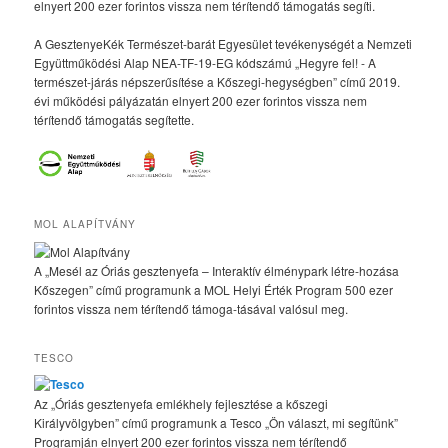
elnyert 200 ezer forintos vissza nem térítendő támogatás segíti.
A GesztenyeKék Természet-barát Egyesület tevékenységét a Nemzeti
Együttműködési Alap NEA-TF-19-EG kódszámú „Hegyre fel! - A
természet-járás népszerűsítése a Kőszegi-hegységben” című 2019.
évi működési pályázatán elnyert 200 ezer forintos vissza nem
térítendő támogatás segítette.
MOL ALAPÍTVÁNY
A „Mesél az Óriás gesztenyefa – Interaktív élménypark létre-hozása
Kőszegen” című programunk a MOL Helyi Érték Program 500 ezer
forintos vissza nem térítendő támoga-tásával valósul meg.
TESCO
Az „Óriás gesztenyefa emlékhely fejlesztése a kőszegi
Királyvölgyben” című programunk a Tesco „Ön választ, mi segítünk”
Programján elnyert 200 ezer forintos vissza nem térítendő