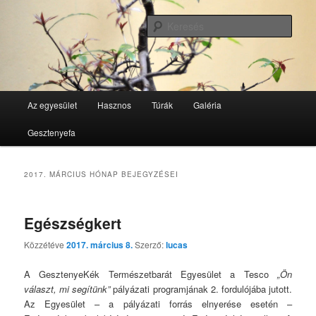
Tovább
Tovább
GesztenyeKék Természetbarát Egyesület honlapja
az
a
Kere
elsődleges
másodlagos
tartalomra
tartalomra
GesztenyeKék
Fő
Az egyesület
Hasznos
Túrák
Galéria
menü
Gesztenyefa
2017. MÁRCIUS
HÓNAP BEJEGYZÉSEI
Egészségkert
Közzétéve
2017. március 8.
Szerző:
lucas
A GesztenyeKék Természetbarát Egyesület a Tesco
„Ön
választ, mi segítünk”
pályázati programjának 2. fordulójába jutott.
Az Egyesület – a pályázati forrás elnyerése esetén –