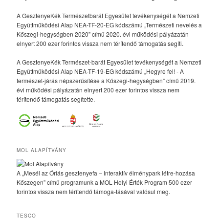
A GesztenyeKék Természetbarát Egyesület tevékenységét a Nemzeti
Együttműködési Alap NEA-TF-20-EG kódszámú „Természeti nevelés a
Kőszegi-hegységben 2020” című 2020. évi működési pályázatán
elnyert 200 ezer forintos vissza nem térítendő támogatás segíti.
A GesztenyeKék Természet-barát Egyesület tevékenységét a Nemzeti
Együttműködési Alap NEA-TF-19-EG kódszámú „Hegyre fel! - A
természet-járás népszerűsítése a Kőszegi-hegységben” című 2019.
évi működési pályázatán elnyert 200 ezer forintos vissza nem
térítendő támogatás segítette.
MOL ALAPÍTVÁNY
A „Mesél az Óriás gesztenyefa – Interaktív élménypark létre-hozása
Kőszegen” című programunk a MOL Helyi Érték Program 500 ezer
forintos vissza nem térítendő támoga-tásával valósul meg.
TESCO