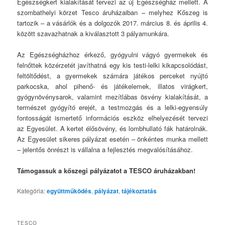
Egészségkert kialakítását tervezi az új Egészségház mellett. A
szombathelyi körzet Tesco áruházaiban – melyhez Kőszeg is
tartozik – a vásárlók és a dolgozók 2017. március 8. és április 4.
között szavazhatnak a kiválasztott 3 pályamunkára.
Az Egészségházhoz érkező, gyógyulni vágyó gyermekek és
felnőttek közérzetét javíthatná egy kis testi-lelki kikapcsolódást,
feltöltődést, a gyermekek számára játékos perceket nyújtó
parkocska, ahol pihenő- és játékelemek, illatos virágkert,
gyógynövénysarok, valamint mezítlábas ösvény kialakítását, a
természet gyógyító erejét, a testmozgás és a lelki-egyensúly
fontosságát ismertető információs eszköz elhelyezését tervezi
az Egyesület. A kertet élősövény, és lombhullató fák határolnák.
Az Egyesület sikeres pályázat esetén – önkéntes munka mellett
– jelentős önrészt is vállalna a fejlesztés megvalósításához.
Támogassuk a kőszegi pályázatot a TESCO áruházakban!
Kategória:
együttműködés
,
pályázat
,
tájékoztatás
TESCO