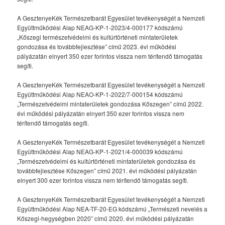
A GesztenyeKék Természetbarát Egyesület tevékenységét a Nemzeti
Együttműködési Alap NEAG-KP-1-2023/4-000177 kódszámú
„Kőszegi természetvédelmi és kultúrtörténeti mintaterületek
gondozása és továbbfejlesztése” című 2023. évi működési
pályázatán elnyert 350 ezer forintos vissza nem térítendő támogatás
segíti.
A GesztenyeKék Természetbarát Egyesület tevékenységét a Nemzeti
Együttműködési Alap NEAO-KP-1-2022/7-000154 kódszámú
„Természetvédelmi mintaterületek gondozása Kőszegen” című 2022.
évi működési pályázatán elnyert 350 ezer forintos vissza nem
térítendő támogatás segíti.
A GesztenyeKék Természetbarát Egyesület tevékenységét a Nemzeti
Együttműködési Alap NEAG-KP-1-2021/4-000039 kódszámú
„Természetvédelmi és kultúrtörténeti mintaterületek gondozása és
továbbfejlesztése Kőszegen” című 2021. évi működési pályázatán
elnyert 300 ezer forintos vissza nem térítendő támogatás segíti.
A GesztenyeKék Természetbarát Egyesület tevékenységét a Nemzeti
Együttműködési Alap NEA-TF-20-EG kódszámú „Természeti nevelés a
Kőszegi-hegységben 2020” című 2020. évi működési pályázatán