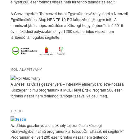
elnyert 200 ezer forintos vissza nem térítendő támogatás segíti.
A GesztenyeKék Természet-barát Egyesület tevékenységét a Nemzeti
Együttműködési Alap NEA-TF-19-EG kódszámú „Hegyre fel! - A
természet-járás népszerűsítése a Kőszegi-hegységben” című 2019.
évi működési pályázatán elnyert 200 ezer forintos vissza nem
térítendő támogatás segítette.
MOL ALAPÍTVÁNY
A „Mesél az Óriás gesztenyefa – Interaktív élménypark létre-hozása
Kőszegen” című programunk a MOL Helyi Érték Program 500 ezer
forintos vissza nem térítendő támoga-tásával valósul meg.
TESCO
Az „Óriás gesztenyefa emlékhely fejlesztése a kőszegi
Királyvölgyben” című programunk a Tesco „Ön választ, mi segítünk”
Programján elnyert 200 ezer forintos vissza nem térítendő