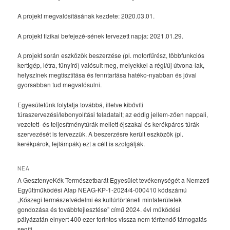
A projekt megvalósításának kezdete: 2020.03.01.
A projekt fizikai befejezé-sének tervezett napja: 2021.01.29.
A projekt során eszközök beszerzése (pl. motorfűrész, többfunkciós
kertigép, létra, fűnyíró) valósult meg, melyekkel a régi/új útvona-lak,
helyszínek megtisztítása és fenntartása hatéko-nyabban és jóval
gyorsabban tud megvalósulni.
Egyesületünk folytatja továbbá, illetve kibővíti
túraszervezési/lebonyolítási feladatait; az eddig jellem-zően nappali,
vezetett- és teljesítménytúrák mellett éjszakai és kerékpáros túrák
szervezését is tervezzük. A beszerzésre került eszközök (pl.
kerékpárok, fejlámpák) ezt a célt is szolgálják.
NEA
A GesztenyeKék Természetbarát Egyesület tevékenységét a Nemzeti
Együttműködési Alap NEAG-KP-1-2024/4-000410 kódszámú
„Kőszegi természetvédelmi és kultúrtörténeti mintaterületek
gondozása és továbbfejlesztése” című 2024. évi működési
pályázatán elnyert 400 ezer forintos vissza nem térítendő támogatás
segíti.