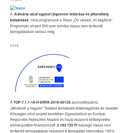
TESCO
A „
Kálvária utcai egykori jégverem feltárása és pihenőhely
kialakítása
” című programunk a Tesco „Ön választ, mi segítünk”
Programján elnyert 200 ezer forintos vissza nem térítendő
támogatásával valósul meg.
ERFA
A
TOP-7.1.1-16-H-ERFA-2019-00126
azonosítószámú,
„Mindenki a hegyre!” Tudatos természeti értékmegőrzés és nevelés
Kőszegen
című projekt keretében Egyesületünk az Európai
Regionális Fejlesztési Alapból és hazai központi költségvetési
előirányzatból finanszírozott
2 183 720 Ft
összegű vissza nem
térítendő támogatásban részesült.A támogatás intenzitása: 100%