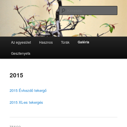
Tovább
GesztenyeKék Természetbarát Egyesület honlapja
az
Kere
elsődleges
tartalomra
GesztenyeKék
Fő
Galéria
Az egyesület
Hasznos
Túrák
menü
Gesztenyefa
2015
2015 Évkezdő tekergő
2015 XL-es tekergés