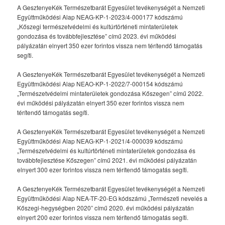
A GesztenyeKék Természetbarát Egyesület tevékenységét a Nemzeti
Együttműködési Alap NEAG-KP-1-2023/4-000177 kódszámú
„Kőszegi természetvédelmi és kultúrtörténeti mintaterületek
gondozása és továbbfejlesztése” című 2023. évi működési
pályázatán elnyert 350 ezer forintos vissza nem térítendő támogatás
segíti.
A GesztenyeKék Természetbarát Egyesület tevékenységét a Nemzeti
Együttműködési Alap NEAO-KP-1-2022/7-000154 kódszámú
„Természetvédelmi mintaterületek gondozása Kőszegen” című 2022.
évi működési pályázatán elnyert 350 ezer forintos vissza nem
térítendő támogatás segíti.
A GesztenyeKék Természetbarát Egyesület tevékenységét a Nemzeti
Együttműködési Alap NEAG-KP-1-2021/4-000039 kódszámú
„Természetvédelmi és kultúrtörténeti mintaterületek gondozása és
továbbfejlesztése Kőszegen” című 2021. évi működési pályázatán
elnyert 300 ezer forintos vissza nem térítendő támogatás segíti.
A GesztenyeKék Természetbarát Egyesület tevékenységét a Nemzeti
Együttműködési Alap NEA-TF-20-EG kódszámú „Természeti nevelés a
Kőszegi-hegységben 2020” című 2020. évi működési pályázatán
elnyert 200 ezer forintos vissza nem térítendő támogatás segíti.