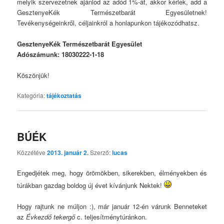
melyik szervezetnek ajánlod az adód 1%-át, akkor kérlek, add a
GesztenyeKék Természetbarát Egyesületnek!
Tevékenységeinkről, céljainkról a honlapunkon tájékozódhatsz.
GesztenyeKék Természetbarát Egyesület
Adószámunk: 18030222-1-18
Köszönjük!
Kategória:
tájékoztatás
BÚÉK
Közzétéve
2013. január 2.
Szerző:
lucas
Engedjétek meg, hogy örömökben, sikerekben, élményekben és
túrákban gazdag boldog új évet kívánjunk Nektek!
Hogy rajtunk ne múljon :), már január 12-én várunk Benneteket
az
Évkezdő tekergő
c. teljesítménytúránkon.