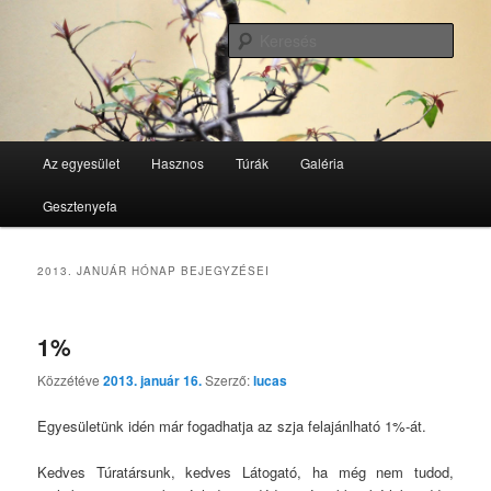
Tovább
Tovább
GesztenyeKék Természetbarát Egyesület honlapja
az
a
Kere
elsődleges
másodlagos
tartalomra
tartalomra
GesztenyeKék
Fő
Az egyesület
Hasznos
Túrák
Galéria
menü
Gesztenyefa
2013. JANUÁR
HÓNAP BEJEGYZÉSEI
1%
Közzétéve
2013. január 16.
Szerző:
lucas
Egyesületünk idén már fogadhatja az szja felajánlható 1%-át.
Kedves Túratársunk, kedves Látogató, ha még nem tudod,