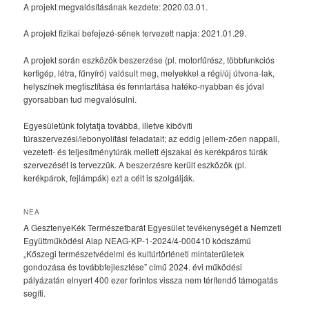
A projekt megvalósításának kezdete: 2020.03.01.
A projekt fizikai befejezé-sének tervezett napja: 2021.01.29.
A projekt során eszközök beszerzése (pl. motorfűrész, többfunkciós
kertigép, létra, fűnyíró) valósult meg, melyekkel a régi/új útvona-lak,
helyszínek megtisztítása és fenntartása hatéko-nyabban és jóval
gyorsabban tud megvalósulni.
Egyesületünk folytatja továbbá, illetve kibővíti
túraszervezési/lebonyolítási feladatait; az eddig jellem-zően nappali,
vezetett- és teljesítménytúrák mellett éjszakai és kerékpáros túrák
szervezését is tervezzük. A beszerzésre került eszközök (pl.
kerékpárok, fejlámpák) ezt a célt is szolgálják.
NEA
A GesztenyeKék Természetbarát Egyesület tevékenységét a Nemzeti
Együttműködési Alap NEAG-KP-1-2024/4-000410 kódszámú
„Kőszegi természetvédelmi és kultúrtörténeti mintaterületek
gondozása és továbbfejlesztése” című 2024. évi működési
pályázatán elnyert 400 ezer forintos vissza nem térítendő támogatás
segíti.