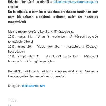
Bővebb információ a túráról a
teljesitmenyturazoktarsasaga.hu
oldalon!
Ne feledjétek, a természet védelme érdekében túráinkon már
nem biztosítunk eldobható poharat, ezért azt hozzatok
magatokkal!
Idén is megrendezésre kerül a KHT túrasorozat:
2013. május 11. – Út az ismeretlenbe – A Kőszegi-hegység
rejtett(ebb) értékei
2013. június 29. – Vizek nyomában – Forrástúra a Kőszegi-
hegységben
2013. szeptember 7. – Avar-kortól napjainkig – Történelmi
barangolás a Kőszegi-hegységben
Reméljük, találkozunk; addig is szép napokat kíván Nektek a
GesztenyeKék Természetbarát Egyesület!
Kategória:
tájékoztatás
,
túra
TESCO