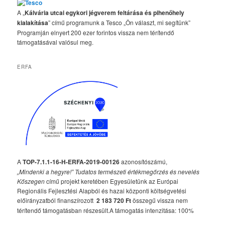
A „
Kálvária utcai egykori jégverem feltárása és pihenőhely
kialakítása
” című programunk a Tesco „Ön választ, mi segítünk”
Programján elnyert 200 ezer forintos vissza nem térítendő
támogatásával valósul meg.
ERFA
A
TOP-7.1.1-16-H-ERFA-2019-00126
azonosítószámú,
„Mindenki a hegyre!” Tudatos természeti értékmegőrzés és nevelés
Kőszegen
című projekt keretében Egyesületünk az Európai
Regionális Fejlesztési Alapból és hazai központi költségvetési
előirányzatból finanszírozott
2 183 720 Ft
összegű vissza nem
térítendő támogatásban részesült.A támogatás intenzitása: 100%