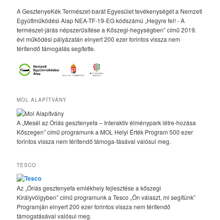
A GesztenyeKék Természet-barát Egyesület tevékenységét a Nemzeti
Együttműködési Alap NEA-TF-19-EG kódszámú „Hegyre fel! - A
természet-járás népszerűsítése a Kőszegi-hegységben” című 2019.
évi működési pályázatán elnyert 200 ezer forintos vissza nem
térítendő támogatás segítette.
MOL ALAPÍTVÁNY
A „Mesél az Óriás gesztenyefa – Interaktív élménypark létre-hozása
Kőszegen” című programunk a MOL Helyi Érték Program 500 ezer
forintos vissza nem térítendő támoga-tásával valósul meg.
TESCO
Az „Óriás gesztenyefa emlékhely fejlesztése a kőszegi
Királyvölgyben” című programunk a Tesco „Ön választ, mi segítünk”
Programján elnyert 200 ezer forintos vissza nem térítendő
támogatásával valósul meg.