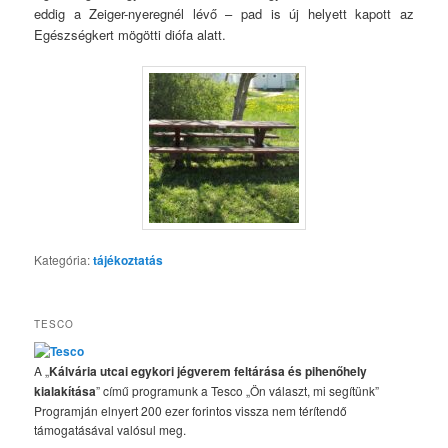
eddig a Zeiger-nyeregnél lévő – pad is új helyett kapott az
Egészségkert mögötti diófa alatt.
Kategória:
tájékoztatás
TESCO
A „
Kálvária utcai egykori jégverem feltárása és pihenőhely
kialakítása
” című programunk a Tesco „Ön választ, mi segítünk”
Programján elnyert 200 ezer forintos vissza nem térítendő
támogatásával valósul meg.