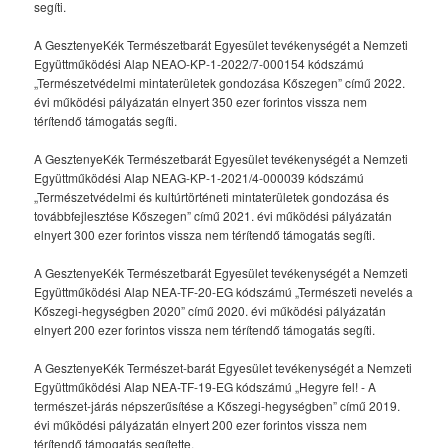
segíti.
A GesztenyeKék Természetbarát Egyesület tevékenységét a Nemzeti
Együttműködési Alap NEAO-KP-1-2022/7-000154 kódszámú
„Természetvédelmi mintaterületek gondozása Kőszegen” című 2022.
évi működési pályázatán elnyert 350 ezer forintos vissza nem
térítendő támogatás segíti.
A GesztenyeKék Természetbarát Egyesület tevékenységét a Nemzeti
Együttműködési Alap NEAG-KP-1-2021/4-000039 kódszámú
„Természetvédelmi és kultúrtörténeti mintaterületek gondozása és
továbbfejlesztése Kőszegen” című 2021. évi működési pályázatán
elnyert 300 ezer forintos vissza nem térítendő támogatás segíti.
A GesztenyeKék Természetbarát Egyesület tevékenységét a Nemzeti
Együttműködési Alap NEA-TF-20-EG kódszámú „Természeti nevelés a
Kőszegi-hegységben 2020” című 2020. évi működési pályázatán
elnyert 200 ezer forintos vissza nem térítendő támogatás segíti.
A GesztenyeKék Természet-barát Egyesület tevékenységét a Nemzeti
Együttműködési Alap NEA-TF-19-EG kódszámú „Hegyre fel! - A
természet-járás népszerűsítése a Kőszegi-hegységben” című 2019.
évi működési pályázatán elnyert 200 ezer forintos vissza nem
térítendő támogatás segítette.