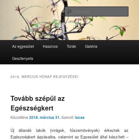
Tovább
Tovább
GesztenyeKék Természetbarát Egyesület honlapja
az
a
Kere
elsődleges
másodlagos
tartalomra
tartalomra
GesztenyeKék
Fő
Az egyesület
Hasznos
Túrák
Galéria
menü
Gesztenyefa
2018. MÁRCIUS
HÓNAP BEJEGYZÉSEI
Tovább szépül az
Egészségkert
Közzétéve
2018. március 31.
Szerző:
lucas
Új állandó lakók (virágok, fűszernövények) érkeztek az
Egészségkert ágyásaiba, valamint az Egyesület által készített –