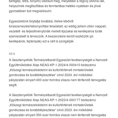
kertigép, létra, fűnyíró) valósult meg, melyekkel a régi/új útvona-lak,
helyszínek megtisztítása és fenntartása hatéko-nyabban és jóval
gyorsabban tud megvalósulni.
Egyesületünk folytatja továbbá, illetve kibővíti
túraszervezési/lebonyolítási feladatait; az eddig jellem-zően nappali,
vezetett- és teljesítménytúrák mellett éjszakai és kerékpáros túrák
szervezését is tervezzük. A beszerzésre került eszközök (pl.
kerékpárok, fejlámpák) ezt a célt is szolgálják.
NEA
A GesztenyeKék Természetbarát Egyesület tevékenységét a Nemzeti
Együttműködési Alap NEAG-KP-1-2024/4-000410 kódszámú
„Kőszegi természetvédelmi és kultúrtörténeti mintaterületek
gondozása és továbbfejlesztése” című 2024. évi működési
pályázatán elnyert 400 ezer forintos vissza nem térítendő támogatás
segíti.
A GesztenyeKék Természetbarát Egyesület tevékenységét a Nemzeti
Együttműködési Alap NEAG-KP-1-2023/4-000177 kódszámú
„Kőszegi természetvédelmi és kultúrtörténeti mintaterületek
gondozása és továbbfejlesztése” című 2023. évi működési
pályázatán elnyert 350 ezer forintos vissza nem térítendő támogatás