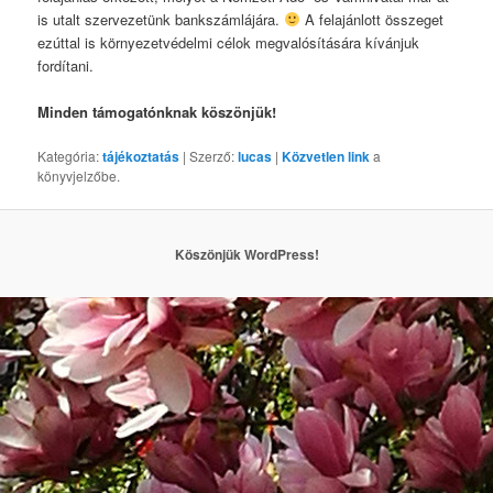
is utalt szervezetünk bankszámlájára.
A felajánlott összeget
ezúttal is környezetvédelmi célok megvalósítására kívánjuk
fordítani.
Minden támogatónknak köszönjük!
Kategória:
tájékoztatás
| Szerző:
lucas
|
Közvetlen link
a
könyvjelzőbe.
Köszönjük WordPress!