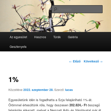
Tovább
GesztenyeKék Természetbarát Egyesület honlapja
az
Kere
elsődleges
tartalomra
GesztenyeKék
Fő
Az egyesület
Hasznos
Túrák
Galéria
menü
Gesztenyefa
Bejegyzés
←
Előző
Következő
→
navigáció
1%
Közzétéve
2022. szeptember 28.
Szerző:
lucas
Egyesületünk idén is fogadhatta a Szja felajánlható 1%-át.
Örömmel értesültünk róla, hogy összesen
202.824,- Ft
összegű
felajánlás érkezett, melyet a Nemzeti Adó- és Vámhivatal már át