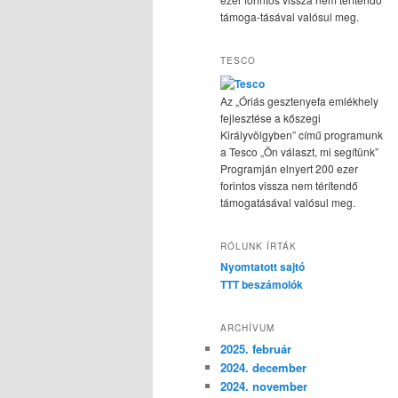
támoga-tásával valósul meg.
TESCO
Az „Óriás gesztenyefa emlékhely
fejlesztése a kőszegi
Királyvölgyben” című programunk
a Tesco „Ön választ, mi segítünk”
Programján elnyert 200 ezer
forintos vissza nem térítendő
támogatásával valósul meg.
RÓLUNK ÍRTÁK
Nyomtatott sajtó
TTT beszámolók
ARCHÍVUM
2025. február
2024. december
2024. november