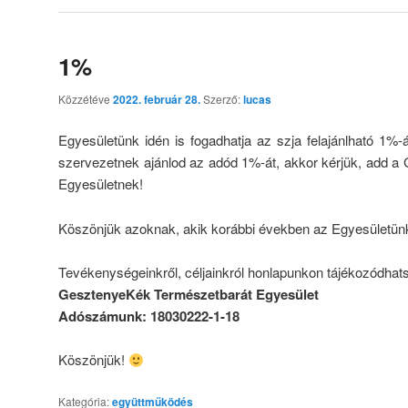
1%
Közzétéve
2022. február 28.
Szerző:
lucas
Egyesületünk idén is fogadhatja az szja felajánlható 1%
szervezetnek ajánlod az adód 1%-át, akkor kérjük, add 
Egyesületnek!
Köszönjük azoknak, akik korábbi években az Egyesületünk
Tevékenységeinkről, céljainkról honlapunkon tájékozódhat
GesztenyeKék Természetbarát Egyesület
Adószámunk: 18030222-1-18
Köszönjük!
Kategória:
együttműködés