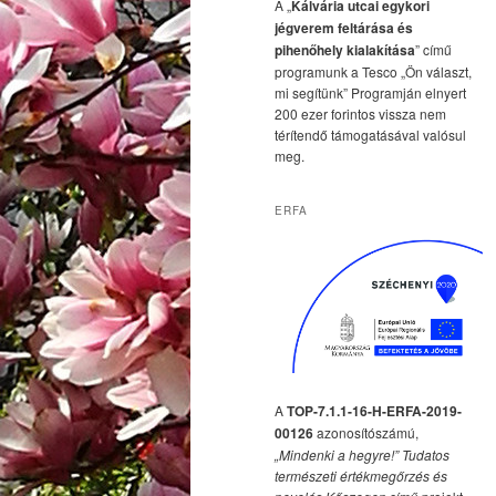
A „
Kálvária utcai egykori
jégverem feltárása és
pihenőhely kialakítása
” című
programunk a Tesco „Ön választ,
mi segítünk” Programján elnyert
200 ezer forintos vissza nem
térítendő támogatásával valósul
meg.
ERFA
A
TOP-7.1.1-16-H-ERFA-2019-
00126
azonosítószámú,
„Mindenki a hegyre!” Tudatos
természeti értékmegőrzés és