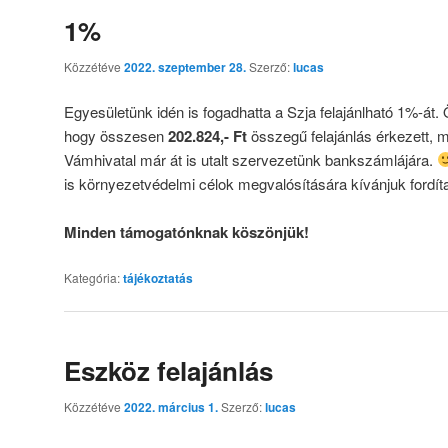
1%
Közzétéve
2022. szeptember 28.
Szerző:
lucas
Egyesületünk idén is fogadhatta a Szja felajánlható 1%-át.
hogy összesen
202.824,- Ft
összegű felajánlás érkezett, 
Vámhivatal már át is utalt szervezetünk bankszámlájára.
is környezetvédelmi célok megvalósítására kívánjuk fordíta
Minden támogatónknak köszönjük!
Kategória:
tájékoztatás
Eszköz felajánlás
Közzétéve
2022. március 1.
Szerző:
lucas