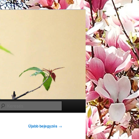
Keresés
Újabb bejegyzés
→