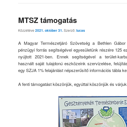
MTSZ támogatás
Közzétéve
2021. október 31.
Szerző:
lucas
A Magyar Természetjáró Szövetség a Bethlen Gábor Al
pénzügyi forrás segítségével egyesületünk részére 125 e
nyújtott 2021-ben. Ennek segítségével a terület-karb
használt saját tulajdonú eszközeink szervizelése, felújít
egy SZJA 1% felajánlást népszerűsítő információs tábla ker
A fenti támogatást köszönjük, egyúttal köszönjük és várjuk 