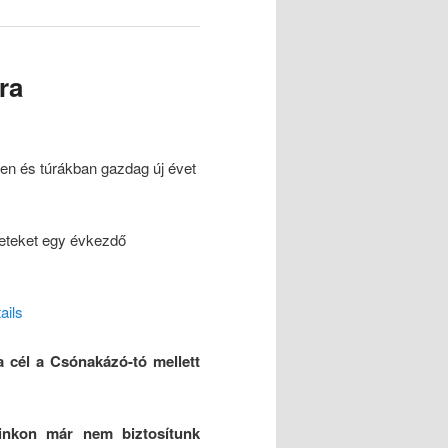
ra
n és túrákban gazdag új évet
neteket egy évkezdő
ails
a cél a Csónakázó-tó mellett
áinkon már nem biztosítunk