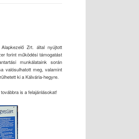
apkezelő Zrt. által nyújtott
zer forint működési támogatást
antartási munkálataink során
ása valósulhatott meg, valamint
ülhetett ki a Kálvária-hegyre.
továbbra is a felajánlásokat!