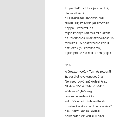
Egyesületünk folytatja továbbá,
illetve kibővíti
túraszervezési/lebonyolítási
feladatait; az eddig jellem-zően
nappali, vezetett- és
teljesítménytúrák mellett éjszakai
és kerékpáros túrák szervezését is
tervezzük. A beszerzésre került
eszközök (pl. kerékpárok,
fejlámpák) ezt a célt is szolgálják.
NEA
A GesztenyeKék Természetbarát
Egyesület tevékenységét a
Nemzeti Együttműködési Alap
NEAG-KP-1-2024/4-000410
kódszámú „Kőszegi
természetvédelmi és
kultúrtörténeti mintaterületek
gondozása és továbbfejlesztése”
című 2024. évi működési
pályázatán elnyert 400 ezer