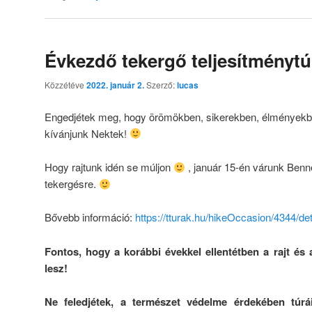
Évkezdő tekergő teljesítménytú
Közzétéve
2022. január 2.
Szerző:
lucas
Engedjétek meg, hogy örömökben, sikerekben, élményekbe
kívánjunk Nektek!
Hogy rajtunk idén se múljon
, január 15-én várunk Ben
tekergésre.
Bővebb információ:
https://tturak.hu/hikeOccasion/4344/det
Fontos, hogy a korábbi évekkel ellentétben a rajt és 
lesz!
Ne feledjétek, a természet védelme érdekében túr