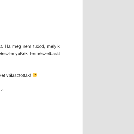
-át. Ha még nem tudod, melyik
a GesztenyeKék Természetbarát
et választották!
sz.