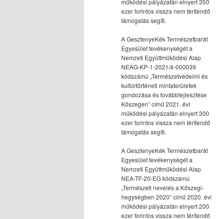
működési pályázatán elnyert 350
ezer forintos vissza nem térítendő
támogatás segíti.
A GesztenyeKék Természetbarát
Egyesület tevékenységét a
Nemzeti Együttműködési Alap
NEAG-KP-1-2021/4-000039
kódszámú „Természetvédelmi és
kultúrtörténeti mintaterületek
gondozása és továbbfejlesztése
Kőszegen” című 2021. évi
működési pályázatán elnyert 300
ezer forintos vissza nem térítendő
támogatás segíti.
A GesztenyeKék Természetbarát
Egyesület tevékenységét a
Nemzeti Együttműködési Alap
NEA-TF-20-EG kódszámú
„Természeti nevelés a Kőszegi-
hegységben 2020” című 2020. évi
működési pályázatán elnyert 200
ezer forintos vissza nem térítendő