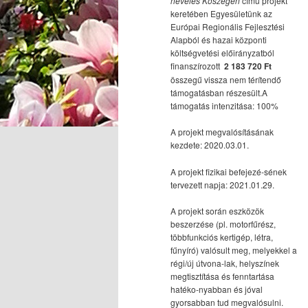
nevelés Kőszegen
című projekt
keretében Egyesületünk az
Európai Regionális Fejlesztési
Alapból és hazai központi
költségvetési előirányzatból
finanszírozott
2 183 720 Ft
összegű vissza nem térítendő
támogatásban részesült.A
támogatás intenzitása: 100%
A projekt megvalósításának
kezdete: 2020.03.01.
A projekt fizikai befejezé-sének
tervezett napja: 2021.01.29.
A projekt során eszközök
beszerzése (pl. motorfűrész,
többfunkciós kertigép, létra,
fűnyíró) valósult meg, melyekkel a
régi/új útvona-lak, helyszínek
megtisztítása és fenntartása
hatéko-nyabban és jóval
gyorsabban tud megvalósulni.