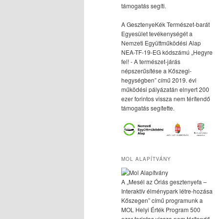
támogatás segíti.
A GesztenyeKék Természet-barát
Egyesület tevékenységét a
Nemzeti Együttműködési Alap
NEA-TF-19-EG kódszámú „Hegyre
fel! - A természet-járás
népszerűsítése a Kőszegi-
hegységben” című 2019. évi
működési pályázatán elnyert 200
ezer forintos vissza nem térítendő
támogatás segítette.
MOL ALAPÍTVÁNY
A „Mesél az Óriás gesztenyefa –
Interaktív élménypark létre-hozása
Kőszegen” című programunk a
MOL Helyi Érték Program 500
ezer forintos vissza nem térítendő