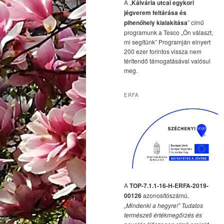
A „
Kálvária utcai egykori
jégverem feltárása és
pihenőhely kialakítása
” című
programunk a Tesco „Ön választ,
mi segítünk” Programján elnyert
200 ezer forintos vissza nem
térítendő támogatásával valósul
meg.
ERFA
A
TOP-7.1.1-16-H-ERFA-2019-
00126
azonosítószámú,
„Mindenki a hegyre!” Tudatos
természeti értékmegőrzés és