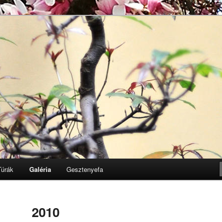
Egyesület honlapja
k
Túrák
Galéria
Gesztenyefa
2010