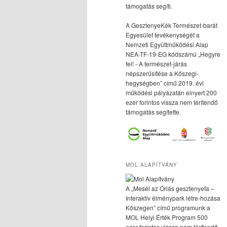
támogatás segíti.
A GesztenyeKék Természet-barát
Egyesület tevékenységét a
Nemzeti Együttműködési Alap
NEA-TF-19-EG kódszámú „Hegyre
fel! - A természet-járás
népszerűsítése a Kőszegi-
hegységben” című 2019. évi
működési pályázatán elnyert 200
ezer forintos vissza nem térítendő
támogatás segítette.
MOL ALAPÍTVÁNY
A „Mesél az Óriás gesztenyefa –
Interaktív élménypark létre-hozása
Kőszegen” című programunk a
MOL Helyi Érték Program 500
ezer forintos vissza nem térítendő