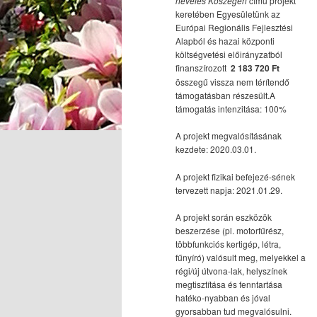
nevelés Kőszegen
című projekt
keretében Egyesületünk az
Európai Regionális Fejlesztési
Alapból és hazai központi
költségvetési előirányzatból
finanszírozott
2 183 720 Ft
összegű vissza nem térítendő
támogatásban részesült.A
támogatás intenzitása: 100%
A projekt megvalósításának
kezdete: 2020.03.01.
A projekt fizikai befejezé-sének
tervezett napja: 2021.01.29.
A projekt során eszközök
beszerzése (pl. motorfűrész,
többfunkciós kertigép, létra,
fűnyíró) valósult meg, melyekkel a
régi/új útvona-lak, helyszínek
megtisztítása és fenntartása
hatéko-nyabban és jóval
gyorsabban tud megvalósulni.