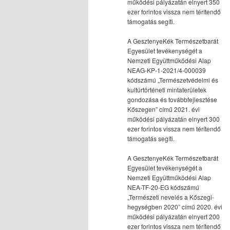
működési pályázatán elnyert 350
ezer forintos vissza nem térítendő
támogatás segíti.
A GesztenyeKék Természetbarát
Egyesület tevékenységét a
Nemzeti Együttműködési Alap
NEAG-KP-1-2021/4-000039
kódszámú „Természetvédelmi és
kultúrtörténeti mintaterületek
gondozása és továbbfejlesztése
Kőszegen” című 2021. évi
működési pályázatán elnyert 300
ezer forintos vissza nem térítendő
támogatás segíti.
A GesztenyeKék Természetbarát
Egyesület tevékenységét a
Nemzeti Együttműködési Alap
NEA-TF-20-EG kódszámú
„Természeti nevelés a Kőszegi-
hegységben 2020” című 2020. évi
működési pályázatán elnyert 200
ezer forintos vissza nem térítendő