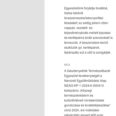
Egyesületünk folytatja továbbá,
illetve kibővíti
túraszervezési/lebonyolítási
feladatait; az eddig jellem-zően
nappali, vezetett- és
teljesítménytúrák mellett éjszakai
és kerékpáros túrák szervezését is
tervezzük. A beszerzésre került
eszközök (pl. kerékpárok,
fejlámpák) ezt a célt is szolgálják.
NEA
A GesztenyeKék Természetbarát
Egyesület tevékenységét a
Nemzeti Együttműködési Alap
NEAG-KP-1-2024/4-000410
kódszámú „Kőszegi
természetvédelmi és
kultúrtörténeti mintaterületek
gondozása és továbbfejlesztése”
című 2024. évi működési
pályázatán elnyert 400 ezer