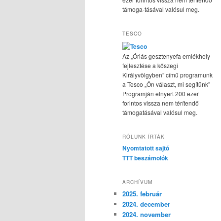
támoga-tásával valósul meg.
TESCO
Az „Óriás gesztenyefa emlékhely
fejlesztése a kőszegi
Királyvölgyben” című programunk
a Tesco „Ön választ, mi segítünk”
Programján elnyert 200 ezer
forintos vissza nem térítendő
támogatásával valósul meg.
RÓLUNK ÍRTÁK
Nyomtatott sajtó
TTT beszámolók
ARCHÍVUM
2025. február
2024. december
2024. november