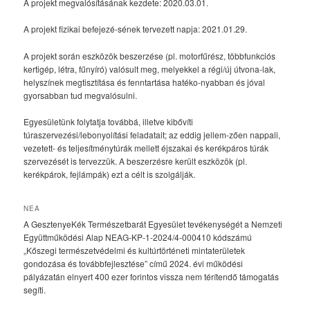
A projekt megvalósításának kezdete: 2020.03.01.
A projekt fizikai befejezé-sének tervezett napja: 2021.01.29.
A projekt során eszközök beszerzése (pl. motorfűrész, többfunkciós
kertigép, létra, fűnyíró) valósult meg, melyekkel a régi/új útvona-lak,
helyszínek megtisztítása és fenntartása hatéko-nyabban és jóval
gyorsabban tud megvalósulni.
Egyesületünk folytatja továbbá, illetve kibővíti
túraszervezési/lebonyolítási feladatait; az eddig jellem-zően nappali,
vezetett- és teljesítménytúrák mellett éjszakai és kerékpáros túrák
szervezését is tervezzük. A beszerzésre került eszközök (pl.
kerékpárok, fejlámpák) ezt a célt is szolgálják.
NEA
A GesztenyeKék Természetbarát Egyesület tevékenységét a Nemzeti
Együttműködési Alap NEAG-KP-1-2024/4-000410 kódszámú
„Kőszegi természetvédelmi és kultúrtörténeti mintaterületek
gondozása és továbbfejlesztése” című 2024. évi működési
pályázatán elnyert 400 ezer forintos vissza nem térítendő támogatás
segíti.