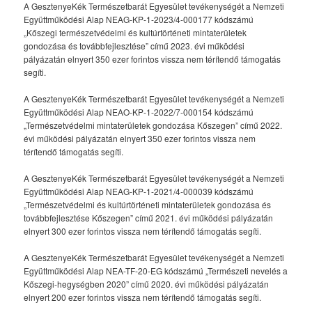
A GesztenyeKék Természetbarát Egyesület tevékenységét a Nemzeti
Együttműködési Alap NEAG-KP-1-2023/4-000177 kódszámú
„Kőszegi természetvédelmi és kultúrtörténeti mintaterületek
gondozása és továbbfejlesztése” című 2023. évi működési
pályázatán elnyert 350 ezer forintos vissza nem térítendő támogatás
segíti.
A GesztenyeKék Természetbarát Egyesület tevékenységét a Nemzeti
Együttműködési Alap NEAO-KP-1-2022/7-000154 kódszámú
„Természetvédelmi mintaterületek gondozása Kőszegen” című 2022.
évi működési pályázatán elnyert 350 ezer forintos vissza nem
térítendő támogatás segíti.
A GesztenyeKék Természetbarát Egyesület tevékenységét a Nemzeti
Együttműködési Alap NEAG-KP-1-2021/4-000039 kódszámú
„Természetvédelmi és kultúrtörténeti mintaterületek gondozása és
továbbfejlesztése Kőszegen” című 2021. évi működési pályázatán
elnyert 300 ezer forintos vissza nem térítendő támogatás segíti.
A GesztenyeKék Természetbarát Egyesület tevékenységét a Nemzeti
Együttműködési Alap NEA-TF-20-EG kódszámú „Természeti nevelés a
Kőszegi-hegységben 2020” című 2020. évi működési pályázatán
elnyert 200 ezer forintos vissza nem térítendő támogatás segíti.