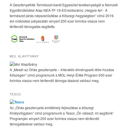
A GesztenyeKék Természet-barát Egyesület tevékenységét a Nemzeti
Együttműködési Alap NEA-TF-19-EG kódszámú „Hegyre fel! - A
természet-járás népszerűsítése a Kőszegi-hegységben” című 2019.
évi működési pályázatán elnyert 200 ezer forintos vissza nem
térítendő támogatás segítette.
MOL ALAPÍTVÁNY
A „Mesél az Óriás gesztenyefa – Interaktív élménypark létre-hozása
Kőszegen” című programunk a MOL Helyi Érték Program 500 ezer
forintos vissza nem térítendő támoga-tásával valósul meg.
TESCO
Az „Óriás gesztenyefa emlékhely fejlesztése a kőszegi
Királyvölgyben” című programunk a Tesco „Ön választ, mi segítünk”
Programján elnyert 200 ezer forintos vissza nem térítendő
támogatásával valósul meg.