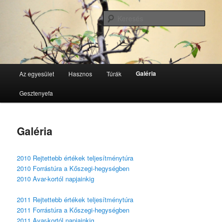
Tovább
GesztenyeKék Természetbarát Egyesület honlapja
az
Kere
elsődleges
tartalomra
GesztenyeKék
Fő
Galéria
Az egyesület
Hasznos
Túrák
menü
Gesztenyefa
Galéria
2010 Rejtettebb értékek teljesítménytúra
2010 Forrástúra a Kőszegi-hegységben
2010 Avar-kortól napjainkig
2011 Rejtettebb értékek teljesítménytúra
2011 Forrástúra a Kőszegi-hegységben
2011 Avar-kortól napjainkig