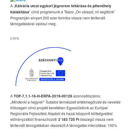
A „
Kálvária utcai egykori jégverem feltárása és pihenőhely
kialakítása
” című programunk a Tesco „Ön választ, mi segítünk”
Programján elnyert 200 ezer forintos vissza nem térítendő
támogatásával valósul meg.
ERFA
A
TOP-7.1.1-16-H-ERFA-2019-00126
azonosítószámú,
„Mindenki a hegyre!” Tudatos természeti értékmegőrzés és nevelés
Kőszegen
című projekt keretében Egyesületünk az Európai
Regionális Fejlesztési Alapból és hazai központi költségvetési
előirányzatból finanszírozott
2 183 720 Ft
összegű vissza nem
térítendő támogatásban részesült.A támogatás intenzitása: 100%