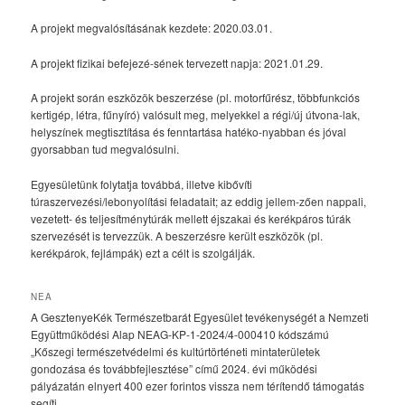
A projekt megvalósításának kezdete: 2020.03.01.
A projekt fizikai befejezé-sének tervezett napja: 2021.01.29.
A projekt során eszközök beszerzése (pl. motorfűrész, többfunkciós
kertigép, létra, fűnyíró) valósult meg, melyekkel a régi/új útvona-lak,
helyszínek megtisztítása és fenntartása hatéko-nyabban és jóval
gyorsabban tud megvalósulni.
Egyesületünk folytatja továbbá, illetve kibővíti
túraszervezési/lebonyolítási feladatait; az eddig jellem-zően nappali,
vezetett- és teljesítménytúrák mellett éjszakai és kerékpáros túrák
szervezését is tervezzük. A beszerzésre került eszközök (pl.
kerékpárok, fejlámpák) ezt a célt is szolgálják.
NEA
A GesztenyeKék Természetbarát Egyesület tevékenységét a Nemzeti
Együttműködési Alap NEAG-KP-1-2024/4-000410 kódszámú
„Kőszegi természetvédelmi és kultúrtörténeti mintaterületek
gondozása és továbbfejlesztése” című 2024. évi működési
pályázatán elnyert 400 ezer forintos vissza nem térítendő támogatás
segíti.