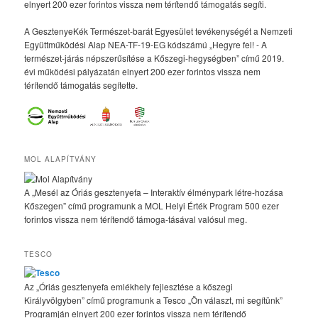
elnyert 200 ezer forintos vissza nem térítendő támogatás segíti.
A GesztenyeKék Természet-barát Egyesület tevékenységét a Nemzeti
Együttműködési Alap NEA-TF-19-EG kódszámú „Hegyre fel! - A
természet-járás népszerűsítése a Kőszegi-hegységben” című 2019.
évi működési pályázatán elnyert 200 ezer forintos vissza nem
térítendő támogatás segítette.
MOL ALAPÍTVÁNY
A „Mesél az Óriás gesztenyefa – Interaktív élménypark létre-hozása
Kőszegen” című programunk a MOL Helyi Érték Program 500 ezer
forintos vissza nem térítendő támoga-tásával valósul meg.
TESCO
Az „Óriás gesztenyefa emlékhely fejlesztése a kőszegi
Királyvölgyben” című programunk a Tesco „Ön választ, mi segítünk”
Programján elnyert 200 ezer forintos vissza nem térítendő