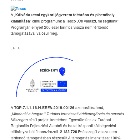
TESCO
A „
Kálvária utcai egykori jégverem feltárása és pihenőhely
kialakítása
” című programunk a Tesco „Ön választ, mi segítünk”
Programján elnyert 200 ezer forintos vissza nem térítendő
támogatásával valósul meg.
ERFA
A
TOP-7.1.1-16-H-ERFA-2019-00126
azonosítószámú,
„Mindenki a hegyre!” Tudatos természeti értékmegőrzés és nevelés
Kőszegen
című projekt keretében Egyesületünk az Európai
Regionális Fejlesztési Alapból és hazai központi költségvetési
előirányzatból finanszírozott
2 183 720 Ft
összegű vissza nem
térítendő támogatásban részesült.A támogatás intenzitása: 100%