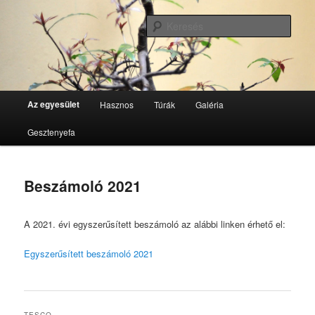
Tovább
GesztenyeKék Természetbarát Egyesület honlapja
az
Kere
elsődleges
tartalomra
GesztenyeKék
Fő
Az egyesület
Hasznos
Túrák
Galéria
menü
Gesztenyefa
Beszámoló 2021
A 2021. évi egyszerűsített beszámoló az alábbi linken érhető el:
Egyszerűsített beszámoló 2021