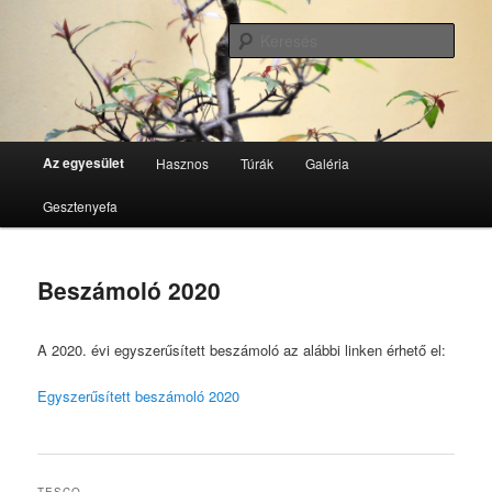
Tovább
GesztenyeKék Természetbarát Egyesület honlapja
az
Kere
elsődleges
tartalomra
GesztenyeKék
Fő
Az egyesület
Hasznos
Túrák
Galéria
menü
Gesztenyefa
Beszámoló 2020
A 2020. évi egyszerűsített beszámoló az alábbi linken érhető el:
Egyszerűsített beszámoló 2020