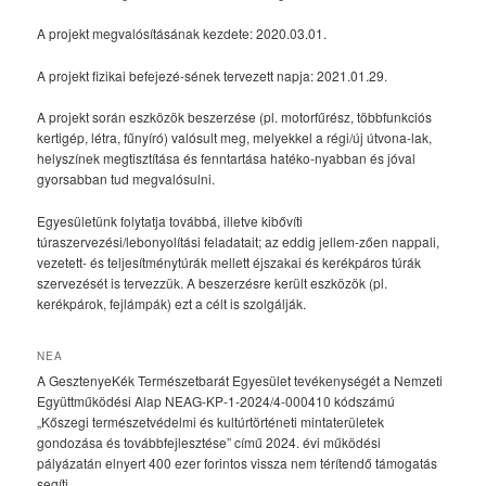
A projekt megvalósításának kezdete: 2020.03.01.
A projekt fizikai befejezé-sének tervezett napja: 2021.01.29.
A projekt során eszközök beszerzése (pl. motorfűrész, többfunkciós
kertigép, létra, fűnyíró) valósult meg, melyekkel a régi/új útvona-lak,
helyszínek megtisztítása és fenntartása hatéko-nyabban és jóval
gyorsabban tud megvalósulni.
Egyesületünk folytatja továbbá, illetve kibővíti
túraszervezési/lebonyolítási feladatait; az eddig jellem-zően nappali,
vezetett- és teljesítménytúrák mellett éjszakai és kerékpáros túrák
szervezését is tervezzük. A beszerzésre került eszközök (pl.
kerékpárok, fejlámpák) ezt a célt is szolgálják.
NEA
A GesztenyeKék Természetbarát Egyesület tevékenységét a Nemzeti
Együttműködési Alap NEAG-KP-1-2024/4-000410 kódszámú
„Kőszegi természetvédelmi és kultúrtörténeti mintaterületek
gondozása és továbbfejlesztése” című 2024. évi működési
pályázatán elnyert 400 ezer forintos vissza nem térítendő támogatás
segíti.