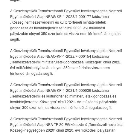
A GesztenyeKék Természetbarát Egyesület tevékenységét a Nemzeti
Együttműködési Alap NEAG-KP-1-2023/4-000177 kódszámú
„Kőszegi természetvédelmi és kultúrtörténeti mintaterületek
gondozása és továbbfejlesztése” című 2023. évi működési
pályázatán elnyert 350 ezer forintos vissza nem térítendő támogatás
segíti.
A GesztenyeKék Természetbarát Egyesület tevékenységét a Nemzeti
Együttműködési Alap NEAO-KP-1-2022/7-000154 kódszámú
„Természetvédelmi mintaterületek gondozása Kőszegen” című 2022.
évi működési pályázatán elnyert 350 ezer forintos vissza nem
térítendő támogatás segíti.
A GesztenyeKék Természetbarát Egyesület tevékenységét a Nemzeti
Együttműködési Alap NEAG-KP-1-2021/4-000039 kódszámú
„Természetvédelmi és kultúrtörténeti mintaterületek gondozása és
továbbfejlesztése Kőszegen” című 2021. évi működési pályázatán
elnyert 300 ezer forintos vissza nem térítendő támogatás segíti.
A GesztenyeKék Természetbarát Egyesület tevékenységét a Nemzeti
Együttműködési Alap NEA-TF-20-EG kódszámú „Természeti nevelés a
Kőszegi-hegységben 2020” című 2020. évi működési pályázatán