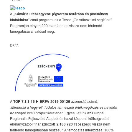
TESCO
A „
Kálvária utcai egykori jégverem feltárása és pihenőhely
kialakítása
” című programunk a Tesco „Ön választ, mi segítünk”
Programján elnyert 200 ezer forintos vissza nem térítendő
támogatásával valósul meg.
ERFA
A
TOP-7.1.1-16-H-ERFA-2019-00126
azonosítószámú,
„Mindenki a hegyre!” Tudatos természeti értékmegőrzés és nevelés
Kőszegen
című projekt keretében Egyesületünk az Európai
Regionális Fejlesztési Alapból és hazai központi költségvetési
előirányzatból finanszírozott
2 183 720 Ft
összegű vissza nem
térítendő támogatásban részesült.A támogatás intenzitása: 100%