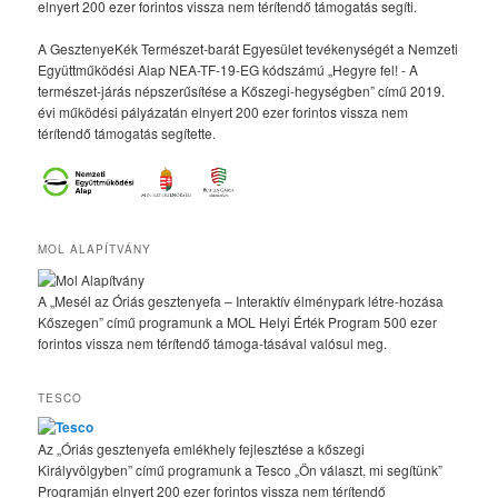
elnyert 200 ezer forintos vissza nem térítendő támogatás segíti.
A GesztenyeKék Természet-barát Egyesület tevékenységét a Nemzeti
Együttműködési Alap NEA-TF-19-EG kódszámú „Hegyre fel! - A
természet-járás népszerűsítése a Kőszegi-hegységben” című 2019.
évi működési pályázatán elnyert 200 ezer forintos vissza nem
térítendő támogatás segítette.
MOL ALAPÍTVÁNY
A „Mesél az Óriás gesztenyefa – Interaktív élménypark létre-hozása
Kőszegen” című programunk a MOL Helyi Érték Program 500 ezer
forintos vissza nem térítendő támoga-tásával valósul meg.
TESCO
Az „Óriás gesztenyefa emlékhely fejlesztése a kőszegi
Királyvölgyben” című programunk a Tesco „Ön választ, mi segítünk”
Programján elnyert 200 ezer forintos vissza nem térítendő