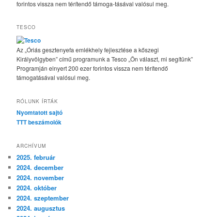
forintos vissza nem térítendő támoga-tásával valósul meg.
TESCO
Az „Óriás gesztenyefa emlékhely fejlesztése a kőszegi
Királyvölgyben” című programunk a Tesco „Ön választ, mi segítünk”
Programján elnyert 200 ezer forintos vissza nem térítendő
támogatásával valósul meg.
RÓLUNK ÍRTÁK
Nyomtatott sajtó
TTT beszámolók
ARCHÍVUM
2025. február
2024. december
2024. november
2024. október
2024. szeptember
2024. augusztus