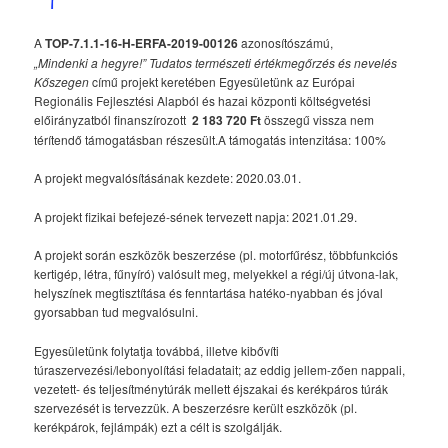
A
TOP-7.1.1-16-H-ERFA-2019-00126
azonosítószámú,
„Mindenki a hegyre!” Tudatos természeti értékmegőrzés és nevelés
Kőszegen
című projekt keretében Egyesületünk az Európai
Regionális Fejlesztési Alapból és hazai központi költségvetési
előirányzatból finanszírozott
2 183 720 Ft
összegű vissza nem
térítendő támogatásban részesült.A támogatás intenzitása: 100%
A projekt megvalósításának kezdete: 2020.03.01.
A projekt fizikai befejezé-sének tervezett napja: 2021.01.29.
A projekt során eszközök beszerzése (pl. motorfűrész, többfunkciós
kertigép, létra, fűnyíró) valósult meg, melyekkel a régi/új útvona-lak,
helyszínek megtisztítása és fenntartása hatéko-nyabban és jóval
gyorsabban tud megvalósulni.
Egyesületünk folytatja továbbá, illetve kibővíti
túraszervezési/lebonyolítási feladatait; az eddig jellem-zően nappali,
vezetett- és teljesítménytúrák mellett éjszakai és kerékpáros túrák
szervezését is tervezzük. A beszerzésre került eszközök (pl.
kerékpárok, fejlámpák) ezt a célt is szolgálják.