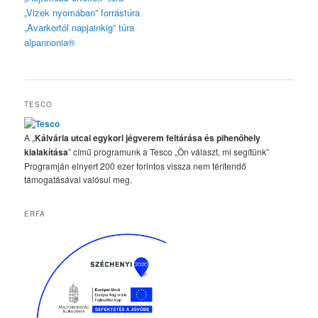
„Vizek nyomában” forrástúra
„Avarkortól napjainkig” túra
alpannonia®
TESCO
A „
Kálvária utcai egykori jégverem feltárása és pihenőhely
kialakítása
” című programunk a Tesco „Ön választ, mi segítünk”
Programján elnyert 200 ezer forintos vissza nem térítendő
támogatásával valósul meg.
ERFA