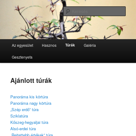
Tovább
GesztenyeKék Természetbarát Egyesület honlapja
az
Kere
elsődleges
tartalomra
GesztenyeKék
Fő
Túrák
Az egyesület
Hasznos
Galéria
menü
Gesztenyefa
Ajánlott túrák
Panoráma kis körtúra
Panoráma nagy körtúra
„Szép erdő” túra
Sziklatúra
Kőszeg-hegyaljai túra
Alsó-erdei túra
„Rejtettebb értékek” túra