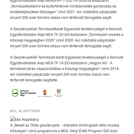
Együttműködési Alap NEAG-KP-1-2021/4-000039 kódszámú
„Természetvédelmi és kultúrtörténeti mintaterületek gondozása és
továbbfejlesztése Kőszegen” című 2021. évi működési pályázatán
elnyert 300 ezer forintos vissza nem térítendő támogatás segíti.
A GesztenyeKék Természetbarát Egyesület tevékenységét a Nemzeti
Együttműködési Alap NEA-TF-20-EG kódszámú „Természeti nevelés a
Kőszegi-hegységben 2020” című 2020. évi működési pályázatán
elnyert 200 ezer forintos vissza nem térítendő támogatás segíti.
A GesztenyeKék Természet-barát Egyesület tevékenységét a Nemzeti
Együttműködési Alap NEA-TF-19-EG kódszámú „Hegyre fel! - A
természet-járás népszerűsítése a Kőszegi-hegységben” című 2019.
évi működési pályázatán elnyert 200 ezer forintos vissza nem
térítendő támogatás segítette.
MOL ALAPÍTVÁNY
A „Mesél az Óriás gesztenyefa – Interaktív élménypark létre-hozása
Kőszegen” című programunk a MOL Helyi Érték Program 500 ezer