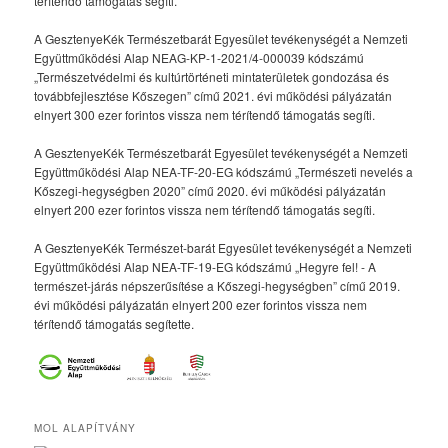
térítendő támogatás segíti.
A GesztenyeKék Természetbarát Egyesület tevékenységét a Nemzeti
Együttműködési Alap NEAG-KP-1-2021/4-000039 kódszámú
„Természetvédelmi és kultúrtörténeti mintaterületek gondozása és
továbbfejlesztése Kőszegen” című 2021. évi működési pályázatán
elnyert 300 ezer forintos vissza nem térítendő támogatás segíti.
A GesztenyeKék Természetbarát Egyesület tevékenységét a Nemzeti
Együttműködési Alap NEA-TF-20-EG kódszámú „Természeti nevelés a
Kőszegi-hegységben 2020” című 2020. évi működési pályázatán
elnyert 200 ezer forintos vissza nem térítendő támogatás segíti.
A GesztenyeKék Természet-barát Egyesület tevékenységét a Nemzeti
Együttműködési Alap NEA-TF-19-EG kódszámú „Hegyre fel! - A
természet-járás népszerűsítése a Kőszegi-hegységben” című 2019.
évi működési pályázatán elnyert 200 ezer forintos vissza nem
térítendő támogatás segítette.
MOL ALAPÍTVÁNY