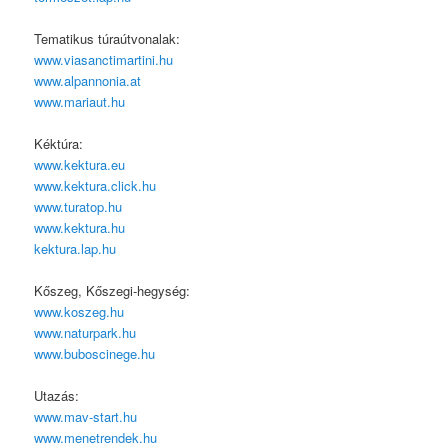
Tematikus túraútvonalak:
www.viasanctimartini.hu
www.alpannonia.at
www.mariaut.hu
Kéktúra:
www.kektura.eu
www.kektura.click.hu
www.turatop.hu
www.kektura.hu
kektura.lap.hu
Kőszeg, Kőszegi-hegység:
www.koszeg.hu
www.naturpark.hu
www.buboscinege.hu
Utazás:
www.mav-start.hu
www.menetrendek.hu