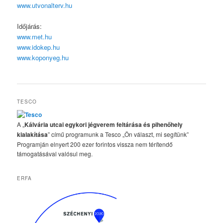
www.utvonalterv.hu
Időjárás:
www.met.hu
www.idokep.hu
www.koponyeg.hu
TESCO
A „
Kálvária utcai egykori jégverem feltárása és pihenőhely
kialakítása
” című programunk a Tesco „Ön választ, mi segítünk”
Programján elnyert 200 ezer forintos vissza nem térítendő
támogatásával valósul meg.
ERFA