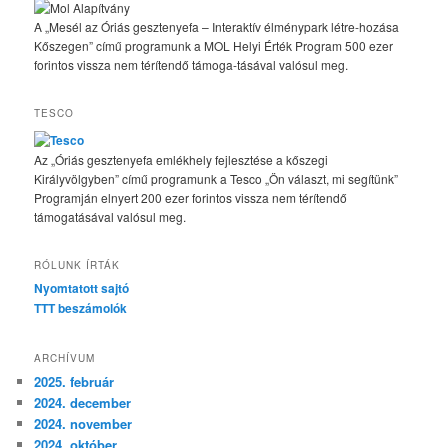
A „Mesél az Óriás gesztenyefa – Interaktív élménypark létre-hozása
Kőszegen” című programunk a MOL Helyi Érték Program 500 ezer
forintos vissza nem térítendő támoga-tásával valósul meg.
TESCO
Az „Óriás gesztenyefa emlékhely fejlesztése a kőszegi
Királyvölgyben” című programunk a Tesco „Ön választ, mi segítünk”
Programján elnyert 200 ezer forintos vissza nem térítendő
támogatásával valósul meg.
RÓLUNK ÍRTÁK
Nyomtatott sajtó
TTT beszámolók
ARCHÍVUM
2025. február
2024. december
2024. november
2024. október