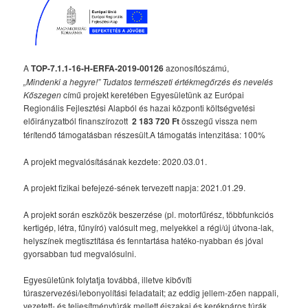
A
TOP-7.1.1-16-H-ERFA-2019-00126
azonosítószámú,
„Mindenki a hegyre!” Tudatos természeti értékmegőrzés és nevelés
Kőszegen
című projekt keretében Egyesületünk az Európai
Regionális Fejlesztési Alapból és hazai központi költségvetési
előirányzatból finanszírozott
2 183 720 Ft
összegű vissza nem
térítendő támogatásban részesült.A támogatás intenzitása: 100%
A projekt megvalósításának kezdete: 2020.03.01.
A projekt fizikai befejezé-sének tervezett napja: 2021.01.29.
A projekt során eszközök beszerzése (pl. motorfűrész, többfunkciós
kertigép, létra, fűnyíró) valósult meg, melyekkel a régi/új útvona-lak,
helyszínek megtisztítása és fenntartása hatéko-nyabban és jóval
gyorsabban tud megvalósulni.
Egyesületünk folytatja továbbá, illetve kibővíti
túraszervezési/lebonyolítási feladatait; az eddig jellem-zően nappali,
vezetett- és teljesítménytúrák mellett éjszakai és kerékpáros túrák