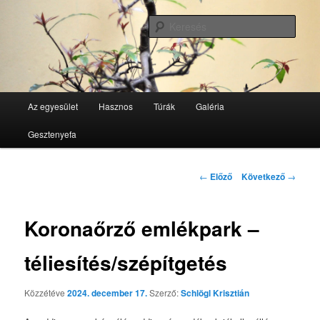
Tovább
GesztenyeKék Természetbarát Egyesület honlapja
az
Kere
elsődleges
tartalomra
GesztenyeKék
Fő
Az egyesület
Hasznos
Túrák
Galéria
menü
Gesztenyefa
Bejegyzés
←
Előző
Következő
→
navigáció
Koronaőrző emlékpark –
téliesítés/szépítgetés
Közzétéve
2024. december 17.
Szerző:
Schlögl Krisztián