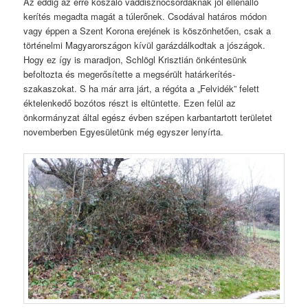
Az eddig az erre kószáló vaddisznócsordáknak jól ellenálló
kerítés megadta magát a túlerőnek. Csodával határos módon
vagy éppen a Szent Korona erejének is köszönhetően, csak a
történelmi Magyarországon kívül garázdálkodtak a jószágok.
Hogy ez így is maradjon, Schlögl Krisztián önkéntesünk
befoltozta és megerősítette a megsérült határkerítés-
szakaszokat. S ha már arra járt, a régóta a „Felvidék” felett
éktelenkedő bozótos részt is eltüntette. Ezen felül az
önkormányzat által egész évben szépen karbantartott területet
novemberben Egyesületünk még egyszer lenyírta.