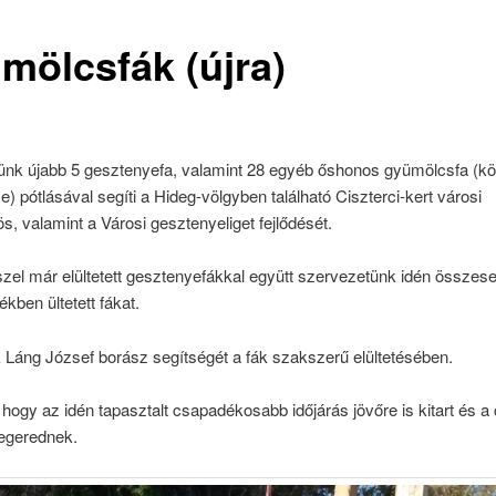
mölcsfák (újra)
ünk újabb 5 gesztenyefa, valamint 28 egyéb őshonos gyümölcsfa (kör
) pótlásával segíti a Hideg-völgyben található Ciszterci-kert városi
, valamint a Városi gesztenyeliget fejlődését.
zel már elültetett gesztenyefákkal együtt szervezetünk idén összes
ékben ültetett fákat.
 Láng József borász segítségét a fák szakszerű elültetésében.
hogy az idén tapasztalt csapadékosabb időjárás jövőre is kitart és 
egerednek.