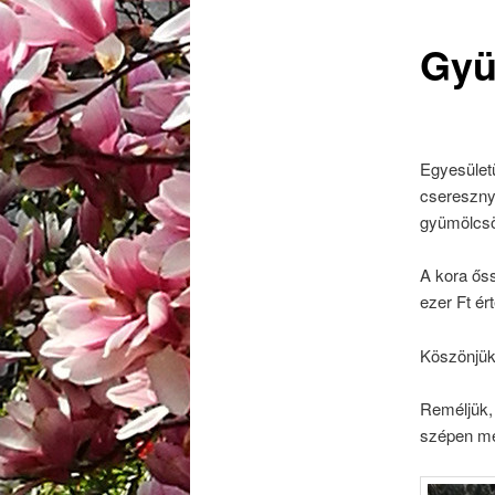
Gyü
Egyesület
cseresznye
gyümölcsös
A kora őss
ezer Ft ért
Köszönjük
Reméljük, 
szépen m