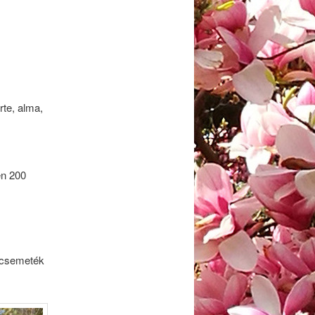
te, alma,
en 200
a csemeték