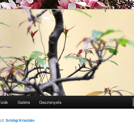
Egyesület honlapja
k
Túrák
Galéria
Gesztenyefa
rző:
Schlögl Krisztián