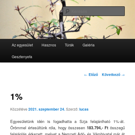
Tovább
GesztenyeKék Természetbarát Egyesület honlapja
az
Kere
elsődleges
tartalomra
GesztenyeKék
Fő
Az egyesület
Hasznos
Túrák
Galéria
menü
Gesztenyefa
Bejegyzés
←
Előző
Következő
→
navigáció
1%
Közzétéve
2021. szeptember 24.
Szerző:
lucas
Egyesületünk idén is fogadhatta a Szja felajánlható 1%-át.
Örömmel értesültünk róla, hogy összesen
183.794,- Ft
összegű
felajánlás érkezett, melyet a Nemzeti Adó- és Vámhivatal már át