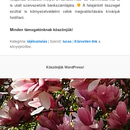
is utalt szervezetünk bankszámlájára.
A felajánlott összeget
ezúttal is környezetvédelmi célok megvalósítására kívánjuk
fordítani.
Minden támogatónknak köszönjük!
Kategória:
tájékoztatás
| Szerző:
lucas
|
Közvetlen link
a
könyvjelzőbe.
Köszönjük WordPress!