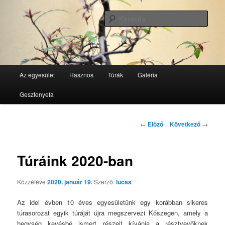
Tovább
GesztenyeKék Természetbarát Egyesület honlapja
az
Kere
elsődleges
tartalomra
GesztenyeKék
Fő
Az egyesület
Hasznos
Túrák
Galéria
menü
Gesztenyefa
Bejegyzés
←
Előző
Következő
→
navigáció
Túráink 2020-ban
Közzétéve
2020. január 19.
Szerző:
lucas
Az idei évben 10 éves egyesületünk egy korábban sikeres
túrasorozat egyik túráját újra megszervezi Kőszegen, amely a
hegység kevésbé ismert részeit kívánja a résztvevőknek