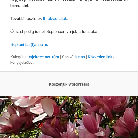
bemutatni.
További részletek
itt olvashatók
.
Ősszel pedig ismét Sopronban várjuk a túrázókat:
Soproni bar(l)angolás
Kategória:
tájékoztatás
,
túra
| Szerző:
lucas
|
Közvetlen link
a
könyvjelzőbe.
Köszönjük WordPress!