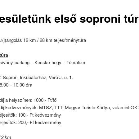
esületünk első soproni túr
r(l)angolás 12 km / 28 km teljesítménytúra
túra
Zsivány-barlang – Kecske-hegy – Tómalom
:
Sopron, Inkubátorház, Verő J. u. 1.
8.00 – 10.00 óra
íj a helyszínen: 1000,- Ft/fő
díj kedvezmények: MTSZ, TTT, Magyar Turista Kártya, valamint OK
ljesítők: 100,- Ft kedvezmény
eljesítők: 200,- Ft kedvezmény
12 km