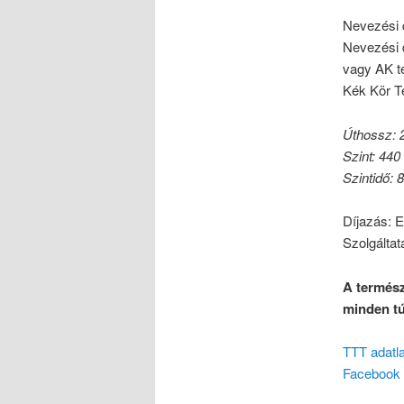
Nevezési d
Nevezési 
vagy AK te
Kék Kör T
Úthossz: 
Szint: 440
Szintidő: 
Díjazás: E
Szolgáltat
A termész
minden tú
TTT adatl
Facebook