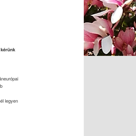
 kérünk
áneurópai
mb
él legyen