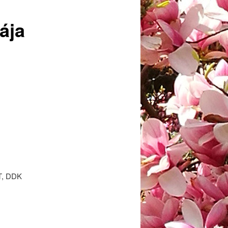
ája
T, DDK