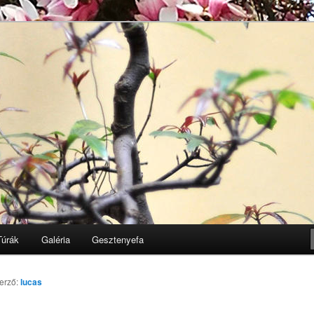
Egyesület honlapja
k
Túrák
Galéria
Gesztenyefa
erző:
lucas