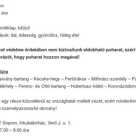
 m
5 óra
mléklap, kitűző
ások: ital, édesség, gyümölcs, hideg étel
et védelme érdekében nem biztosítunk eldobható poharat, ezért
rázót, hogy poharat hozzon magával!
túra
Zsivány-barlang – Kecske-hegy – Fertőrákos – Mithrász-szentély – P
lékhely – Ferenc- és Ottó-barlang – Hubertusz-kilátó – Koronázódo
 egy része közvetlenül az országhatár mellett vezet, ezért mindenkin
n személyazonosító okmány!
:
Sopron, Inkubátorház, Verő J. u. 1.
7.00 – 9.00 óra