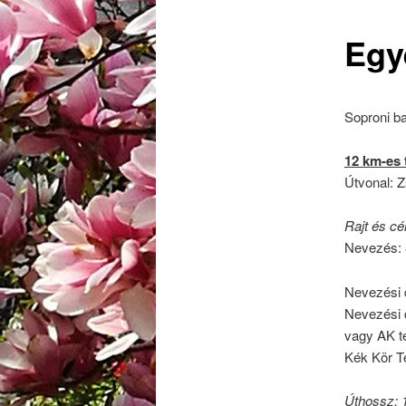
Egy
Soproni ba
12 km-es 
Útvonal: 
Rajt és cél
Nevezés: 
Nevezési d
Nevezési 
vagy AK te
Kék Kör T
Úthossz: 