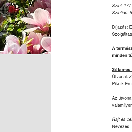
Szint: 177
Szintidő: 
Díjazás: E
Szolgáltat
A termész
minden tú
28 km-es 
Útvonal: 
Piknik Em
Az útvonal
valamilye
Rajt és cél
Nevezés: 