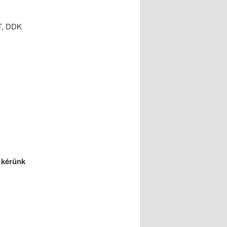
T, DDK
 kérünk