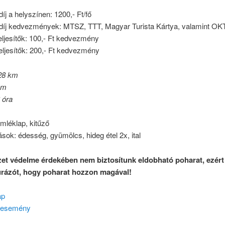
íj a helyszínen: 1200,- Ft/fő
díj kedvezmények: MTSZ, TTT, Magyar Turista Kártya, valamint OK
ljesítők: 100,- Ft kedvezmény
eljesítők: 200,- Ft kedvezmény
28 km
 m
8 óra
mléklap, kitűző
ások: édesség, gyümölcs, hideg étel 2x, ital
et védelme érdekében nem biztosítunk eldobható poharat, ezért
rázót, hogy poharat hozzon magával!
ap
 esemény