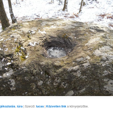
ájékoztatás
,
túra
| Szerző:
lucas
|
Közvetlen link
a könyvjelzőbe.