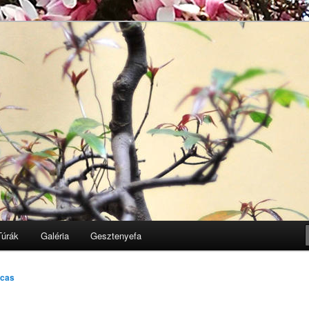
Egyesület honlapja
k
Túrák
Galéria
Gesztenyefa
ucas