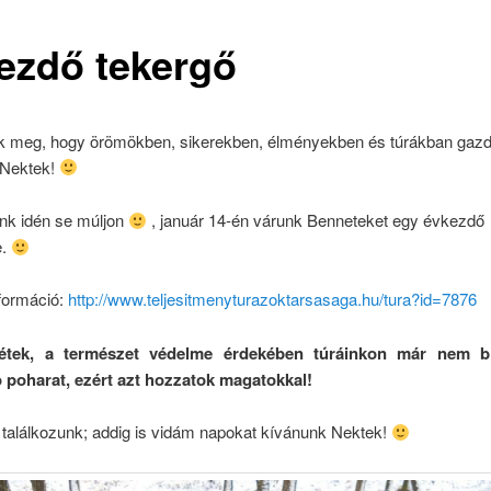
ezdő tekergő
k meg, hogy örömökben, sikerekben, élményekben és túrákban gazd
 Nektek!
unk idén se múljon
, január 14-én várunk Benneteket egy évkezdő
e.
formáció:
http://www.teljesitmenyturazoktarsasaga.hu/tura?id=7876
jétek, a természet védelme érdekében túráinkon már nem bi
 poharat, ezért azt hozzatok magatokkal!
 találkozunk; addig is vidám napokat kívánunk Nektek!