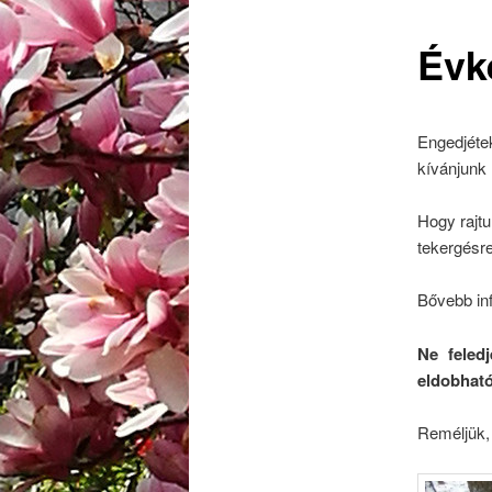
Évk
Engedjéte
kívánjunk
Hogy rajt
tekergésr
Bővebb in
Ne feled
eldobható
Reméljük,