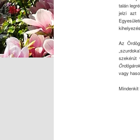
talán legr
jelzi azt
Egyesület
kihelyezés
Az Ördög
„szurdoka
szekérút 
Ördögáro
vagy hason
Mindenkit 