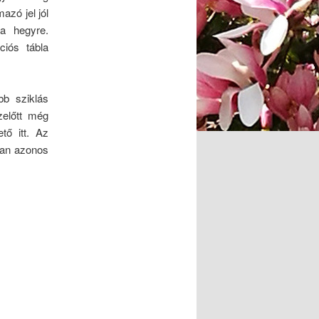
azó jel jól
 a hegyre.
ciós tábla
b sziklás
zelőtt még
tő itt. Az
ban azonos