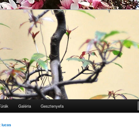
Egyesület honlapja
k
Túrák
Galéria
Gesztenyefa
:
lucas