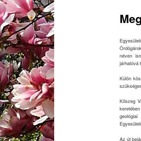
Meg
Egyesüle
Ördögárok 
néven ism
járhatóvá 
Külön kös
szükséges
Kőszeg V
keretében
geológia
Egyesületü
Az út bejá