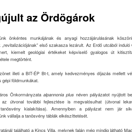
újult az Ördögárok
tünk önkéntes munkájának és anyagi hozzájárulásának köszön
„revitalizációjának” első szakasza lezárult. Az Erdő utcából indul
ert, kiemelt geológiai értékeket képviselő gyalogos út kitisztítá
tétele megtörtént.
zönet illeti a BIT-ÉP Bt-t, amely kedvezményes díjazás mellett vé
 gépi földmunkákat.
áros Önkormányzata
alpannonia plus
néven pályázatot nyújtott b
 az útvonal további fejlesztése is megvalósulhat (útvonal leka
i tanösvény kialakítása). Amennyiben a pályázat nem jár sike
nk vállalja a tanösvény táblák elkészíttetését.
ratánál található a Kincs Villa, melynek falán még mindig látható M