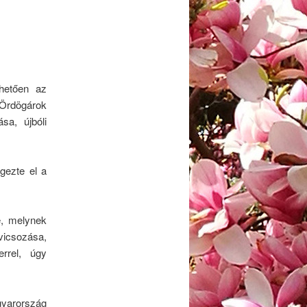
hetően az
ó Ördögárok
sa, újbóli
gezte el a
e, melynek
vicsozása,
rrel, úgy
agyarország