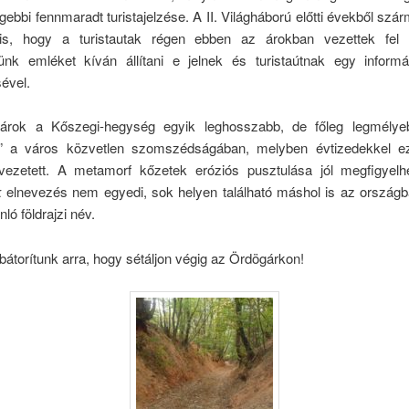
égebbi fennmaradt turistajelzése. A II. Világháború előtti évekből szárm
 is, hogy a turistautak régen ebben az árokban vezettek fel
ünk emléket kíván állítani e jelnek és turistaútnak egy informá
ével.
árok a Kőszegi-hegység egyik leghosszabb, de főleg legmélyeb
” a város közvetlen szomszédságában, melyben évtizedekkel e
vezetett. A metamorf kőzetek eróziós pusztulása jól megfigyelhe
k
elnevezés nem egyedi, sok helyen található máshol is az ország
ló földrajzi név.
bátorítunk arra, hogy sétáljon végig az Ördögárkon!