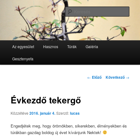
Tovább
GesztenyeKék Természetbarát Egyesület honlapja
az
Kere
elsődleges
tartalomra
GesztenyeKék
Fő
Az egyesület
Hasznos
Túrák
Galéria
menü
Gesztenyefa
Bejegyzés
←
Előző
Következő
→
navigáció
Évkezdő tekergő
Közzétéve
2016. január 4.
Szerző:
lucas
Engedjétek meg, hogy örömökben, sikerekben, élményekben és
túrákban gazdag boldog új évet kívánjunk Nektek!