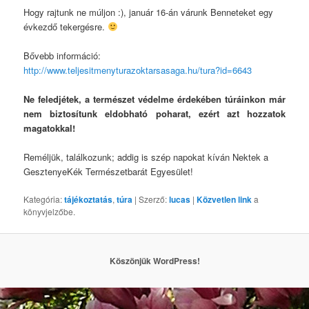
Hogy rajtunk ne múljon :), január 16-án várunk Benneteket egy
évkezdő tekergésre.
Bővebb információ:
http://www.teljesitmenyturazoktarsasaga.hu/tura?id=6643
Ne feledjétek, a természet védelme érdekében túráinkon már
nem biztosítunk eldobható poharat, ezért azt hozzatok
magatokkal!
Reméljük, találkozunk; addig is szép napokat kíván Nektek a
GesztenyeKék Természetbarát Egyesület!
Kategória:
tájékoztatás
,
túra
| Szerző:
lucas
|
Közvetlen link
a
könyvjelzőbe.
Köszönjük WordPress!