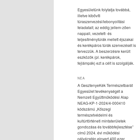
Egyesületünk folytatja továbbá,
illetve kibővíti
túraszervezési/lebonyolítási
feladatait; az eddig jellem-zően
nappali, vezetett- és
teljesítménytúrák mellett éjszakai
és kerékpáros túrák szervezését is
tervezzük. A beszerzésre került
eszközök (pl. kerékpárok,
fejlámpák) ezt a célt is szolgálják.
NEA
A GesztenyeKék Természetbarát
Egyesület tevékenységét a
Nemzeti Együttműködési Alap
NEAG-KP-1-2024/4-000410
kódszámú „Kőszegi
természetvédelmi és
kultúrtörténeti mintaterületek
gondozása és továbbfejlesztése”
című 2024. évi működési
pályázatán elnyert 400 ezer