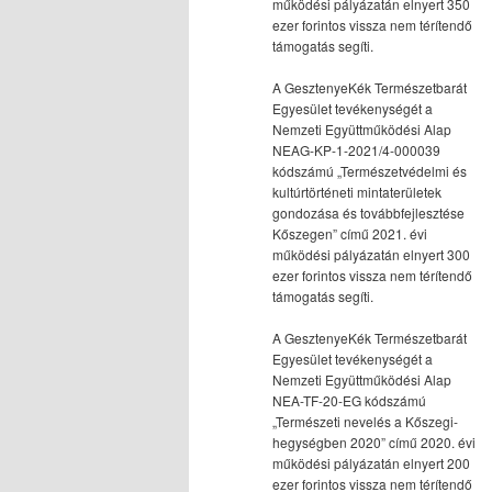
működési pályázatán elnyert 350
ezer forintos vissza nem térítendő
támogatás segíti.
A GesztenyeKék Természetbarát
Egyesület tevékenységét a
Nemzeti Együttműködési Alap
NEAG-KP-1-2021/4-000039
kódszámú „Természetvédelmi és
kultúrtörténeti mintaterületek
gondozása és továbbfejlesztése
Kőszegen” című 2021. évi
működési pályázatán elnyert 300
ezer forintos vissza nem térítendő
támogatás segíti.
A GesztenyeKék Természetbarát
Egyesület tevékenységét a
Nemzeti Együttműködési Alap
NEA-TF-20-EG kódszámú
„Természeti nevelés a Kőszegi-
hegységben 2020” című 2020. évi
működési pályázatán elnyert 200
ezer forintos vissza nem térítendő