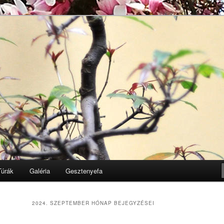
Egyesület honlapja
k
Túrák
Galéria
Gesztenyefa
2024. SZEPTEMBER
HÓNAP BEJEGYZÉSEI