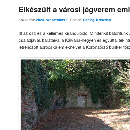
Elkészült a városi jégverem em
Közzétéve
2024. szeptember 9.
Szerző:
Schlögl Krisztián
Itt az ősz és a kellemes kirándulóidő. Mindenkit bátorítunk 
családjával, barátaival a Kálvária-hegyen és egyúttal tekin
létrehozott aprócska emlékhelyet a Koronaőrző bunker t