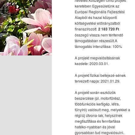
nevelés Kőszegen
című projekt
keretében Egyesületünk az
Európai Regionális Fejlesztési
Alapból és hazai központi
költségvetési előirányzatból
finanszírozott
2 183 720 Ft
összegű vissza nem térítendő
támogatásban részesült.A
támogatás intenzitása: 100%
A projekt megvalósításának
kezdete: 2020.03.01.
A projekt fizikai befejezé-sének
tervezett napja: 2021.01.29.
A projekt során eszközök
beszerzése (pl. motorfűrész,
többfunkciós kertigép, létra,
fűnyíró) valósult meg, melyekkel a
régi/új útvona-lak, helyszínek
megtisztítása és fenntartása
hatéko-nyabban és jóval
gyorsabban tud megvalósulni.