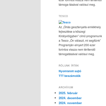
támoga-tásával valósul meg.
TESCO
Az „Óriás gesztenyefa emlékhely
fejlesztése a kőszegi
Királyvölgyben” című programunk
a Tesco „Ön választ, mi segítünk”
Programján elnyert 200 ezer
forintos vissza nem térítendő
támogatásával valósul meg.
RÓLUNK ÍRTÁK
Nyomtatott sajtó
TTT beszámolók
ARCHÍVUM
2025. február
2024. december
2024. november