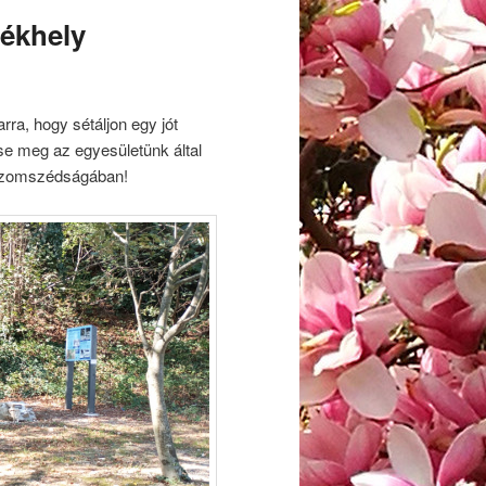
lékhely
arra, hogy sétáljon egy jót
tse meg az egyesületünk által
őszomszédságában!