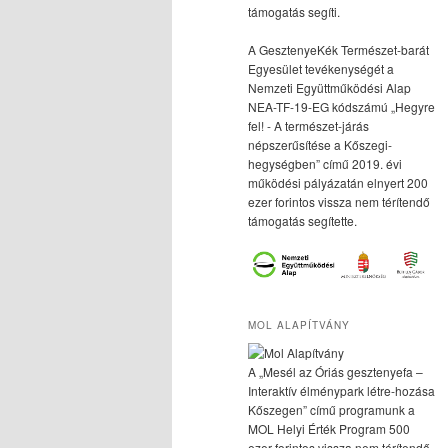
támogatás segíti.
A GesztenyeKék Természet-barát
Egyesület tevékenységét a
Nemzeti Együttműködési Alap
NEA-TF-19-EG kódszámú „Hegyre
fel! - A természet-járás
népszerűsítése a Kőszegi-
hegységben” című 2019. évi
működési pályázatán elnyert 200
ezer forintos vissza nem térítendő
támogatás segítette.
MOL ALAPÍTVÁNY
A „Mesél az Óriás gesztenyefa –
Interaktív élménypark létre-hozása
Kőszegen” című programunk a
MOL Helyi Érték Program 500
ezer forintos vissza nem térítendő