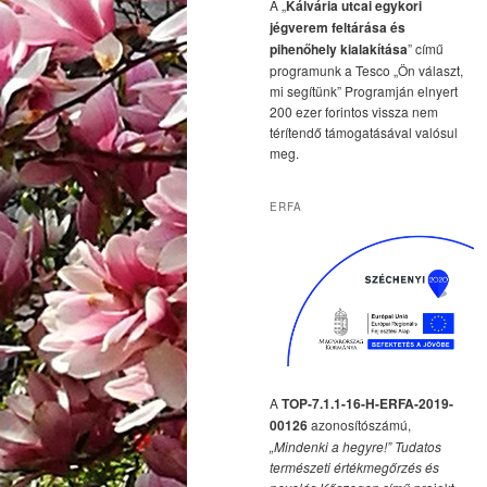
A „
Kálvária utcai egykori
jégverem feltárása és
pihenőhely kialakítása
” című
programunk a Tesco „Ön választ,
mi segítünk” Programján elnyert
200 ezer forintos vissza nem
térítendő támogatásával valósul
meg.
ERFA
A
TOP-7.1.1-16-H-ERFA-2019-
00126
azonosítószámú,
„Mindenki a hegyre!” Tudatos
természeti értékmegőrzés és