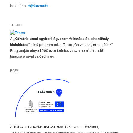
Kategória:
tájékoztatás
TESCO
A „
Kálvária utcai egykori jégverem feltárása és pihenőhely
kialakítása
” című programunk a Tesco „Ön választ, mi segítünk”
Programján elnyert 200 ezer forintos vissza nem térítendő
támogatásával valósul meg.
ERFA
A
TOP-7.1.1-16-H-ERFA-2019-00126
azonosítószámú,
„Mindenki a hegyre!” Tudatos természeti értékmegőrzés és nevelés