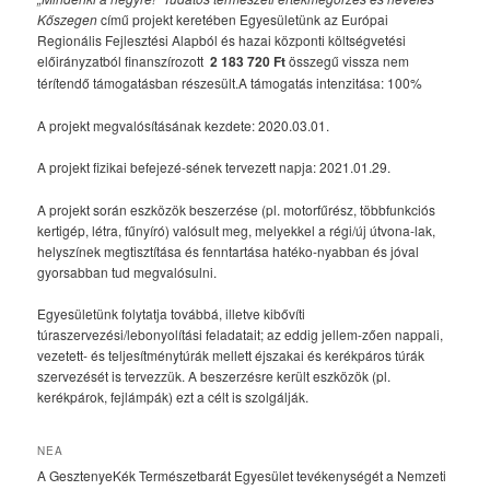
Kőszegen
című projekt keretében Egyesületünk az Európai
Regionális Fejlesztési Alapból és hazai központi költségvetési
előirányzatból finanszírozott
2 183 720 Ft
összegű vissza nem
térítendő támogatásban részesült.A támogatás intenzitása: 100%
A projekt megvalósításának kezdete: 2020.03.01.
A projekt fizikai befejezé-sének tervezett napja: 2021.01.29.
A projekt során eszközök beszerzése (pl. motorfűrész, többfunkciós
kertigép, létra, fűnyíró) valósult meg, melyekkel a régi/új útvona-lak,
helyszínek megtisztítása és fenntartása hatéko-nyabban és jóval
gyorsabban tud megvalósulni.
Egyesületünk folytatja továbbá, illetve kibővíti
túraszervezési/lebonyolítási feladatait; az eddig jellem-zően nappali,
vezetett- és teljesítménytúrák mellett éjszakai és kerékpáros túrák
szervezését is tervezzük. A beszerzésre került eszközök (pl.
kerékpárok, fejlámpák) ezt a célt is szolgálják.
NEA
A GesztenyeKék Természetbarát Egyesület tevékenységét a Nemzeti