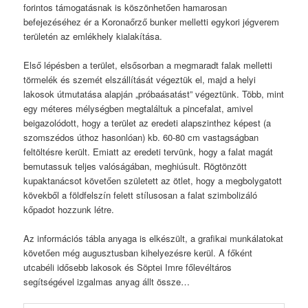
forintos támogatásnak is köszönhetően hamarosan
befejezéséhez ér a Koronaőrző bunker melletti egykori jégverem
területén az emlékhely kialakítása.
Első lépésben a terület, elsősorban a megmaradt falak melletti
törmelék és szemét elszállítását végeztük el, majd a helyi
lakosok útmutatása alapján „próbaásatást” végeztünk. Több, mint
egy méteres mélységben megtaláltuk a pincefalat, amivel
beigazolódott, hogy a terület az eredeti alapszinthez képest (a
szomszédos úthoz hasonlóan) kb. 60-80 cm vastagságban
feltöltésre került. Emiatt az eredeti tervünk, hogy a falat magát
bemutassuk teljes valóságában, meghiúsult. Rögtönzött
kupaktanácsot követően született az ötlet, hogy a megbolygatott
kövekből a földfelszín felett stílusosan a falat szimbolizáló
kőpadot hozzunk létre.
Az információs tábla anyaga is elkészült, a grafikai munkálatokat
követően még augusztusban kihelyezésre kerül. A főként
utcabéli idősebb lakosok és Söptei Imre főlevéltáros
segítségével izgalmas anyag állt össze…