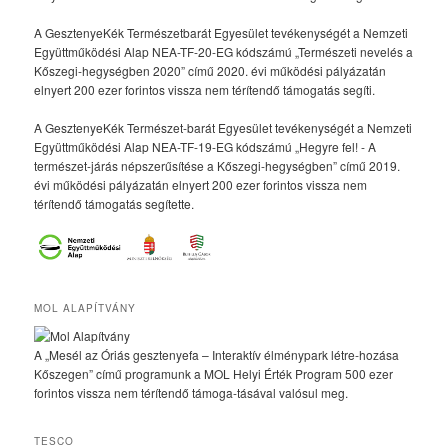
A GesztenyeKék Természetbarát Egyesület tevékenységét a Nemzeti
Együttműködési Alap NEA-TF-20-EG kódszámú „Természeti nevelés a
Kőszegi-hegységben 2020” című 2020. évi működési pályázatán
elnyert 200 ezer forintos vissza nem térítendő támogatás segíti.
A GesztenyeKék Természet-barát Egyesület tevékenységét a Nemzeti
Együttműködési Alap NEA-TF-19-EG kódszámú „Hegyre fel! - A
természet-járás népszerűsítése a Kőszegi-hegységben” című 2019.
évi működési pályázatán elnyert 200 ezer forintos vissza nem
térítendő támogatás segítette.
MOL ALAPÍTVÁNY
A „Mesél az Óriás gesztenyefa – Interaktív élménypark létre-hozása
Kőszegen” című programunk a MOL Helyi Érték Program 500 ezer
forintos vissza nem térítendő támoga-tásával valósul meg.
TESCO