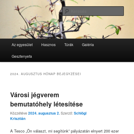
Tovább
Tovább
GesztenyeKék Természetbarát Egyesület honlapja
az
a
Kere
elsődleges
másodlagos
tartalomra
tartalomra
GesztenyeKék
Fő
Az egyesület
Hasznos
Túrák
Galéria
menü
Gesztenyefa
2024. AUGUSZTUS
HÓNAP BEJEGYZÉSEI
Városi jégverem
bemutatóhely létesítése
Közzétéve
2024. augusztus 2.
Szerző:
Schlögl
Krisztián
A Tesco „Ön választ, mi segítünk” pályázatán elnyert 200 ezer