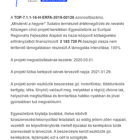
A
TOP-7.1.1-16-H-ERFA-2019-00126
azonosítószámú,
„Mindenki a hegyre!” Tudatos természeti értékmegőrzés és nevelés
Kőszegen
című projekt keretében Egyesületünk az Európai
Regionális Fejlesztési Alapból és hazai központi költségvetési
előirányzatból finanszírozott
2 183 720 Ft
összegű vissza nem
térítendő támogatásban részesült.A támogatás intenzitása: 100%
A projekt megvalósításának kezdete: 2020.03.01.
A projekt fizikai befejezé-sének tervezett napja: 2021.01.29.
A projekt során eszközök beszerzése (pl. motorfűrész, többfunkciós
kertigép, létra, fűnyíró) valósult meg, melyekkel a régi/új útvona-lak,
helyszínek megtisztítása és fenntartása hatéko-nyabban és jóval
gyorsabban tud megvalósulni.
Egyesületünk folytatja továbbá, illetve kibővíti
túraszervezési/lebonyolítási feladatait; az eddig jellem-zően nappali,
vezetett- és teljesítménytúrák mellett éjszakai és kerékpáros túrák
szervezését is tervezzük. A beszerzésre került eszközök (pl.
kerékpárok, fejlámpák) ezt a célt is szolgálják.