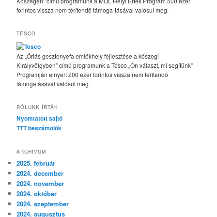
Kőszegen” című programunk a MOL Helyi Érték Program 500 ezer
forintos vissza nem térítendő támoga-tásával valósul meg.
TESCO
Az „Óriás gesztenyefa emlékhely fejlesztése a kőszegi
Királyvölgyben” című programunk a Tesco „Ön választ, mi segítünk”
Programján elnyert 200 ezer forintos vissza nem térítendő
támogatásával valósul meg.
RÓLUNK ÍRTÁK
Nyomtatott sajtó
TTT beszámolók
ARCHÍVUM
2025. február
2024. december
2024. november
2024. október
2024. szeptember
2024. augusztus