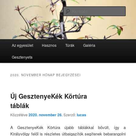
Tovább
Tovább
GesztenyeKék Természetbarát Egyesület honlapja
az
a
Kere
elsődleges
másodlagos
tartalomra
tartalomra
GesztenyeKék
Fő
Az egyesület
Hasznos
Túrák
Galéria
menü
Gesztenyefa
2020. NOVEMBER
HÓNAP BEJEGYZÉSEI
Új GesztenyeKék Körtúra
táblák
Közzétéve
2020. november 26.
Szerző:
lucas
A GesztenyeKék Körtúra újabb táblákkal bővült, így a
Királyvölgy felől is részletes útbaigazítók segítenek bebarangolni