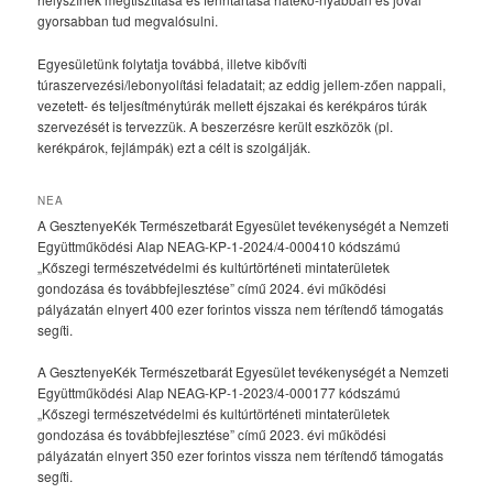
gyorsabban tud megvalósulni.
Egyesületünk folytatja továbbá, illetve kibővíti
túraszervezési/lebonyolítási feladatait; az eddig jellem-zően nappali,
vezetett- és teljesítménytúrák mellett éjszakai és kerékpáros túrák
szervezését is tervezzük. A beszerzésre került eszközök (pl.
kerékpárok, fejlámpák) ezt a célt is szolgálják.
NEA
A GesztenyeKék Természetbarát Egyesület tevékenységét a Nemzeti
Együttműködési Alap NEAG-KP-1-2024/4-000410 kódszámú
„Kőszegi természetvédelmi és kultúrtörténeti mintaterületek
gondozása és továbbfejlesztése” című 2024. évi működési
pályázatán elnyert 400 ezer forintos vissza nem térítendő támogatás
segíti.
A GesztenyeKék Természetbarát Egyesület tevékenységét a Nemzeti
Együttműködési Alap NEAG-KP-1-2023/4-000177 kódszámú
„Kőszegi természetvédelmi és kultúrtörténeti mintaterületek
gondozása és továbbfejlesztése” című 2023. évi működési
pályázatán elnyert 350 ezer forintos vissza nem térítendő támogatás
segíti.