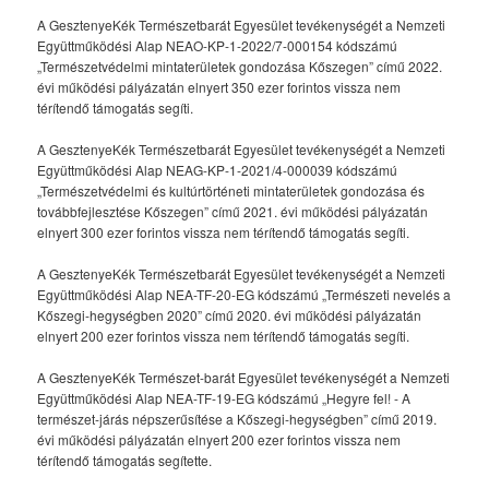
A GesztenyeKék Természetbarát Egyesület tevékenységét a Nemzeti
Együttműködési Alap NEAO-KP-1-2022/7-000154 kódszámú
„Természetvédelmi mintaterületek gondozása Kőszegen” című 2022.
évi működési pályázatán elnyert 350 ezer forintos vissza nem
térítendő támogatás segíti.
A GesztenyeKék Természetbarát Egyesület tevékenységét a Nemzeti
Együttműködési Alap NEAG-KP-1-2021/4-000039 kódszámú
„Természetvédelmi és kultúrtörténeti mintaterületek gondozása és
továbbfejlesztése Kőszegen” című 2021. évi működési pályázatán
elnyert 300 ezer forintos vissza nem térítendő támogatás segíti.
A GesztenyeKék Természetbarát Egyesület tevékenységét a Nemzeti
Együttműködési Alap NEA-TF-20-EG kódszámú „Természeti nevelés a
Kőszegi-hegységben 2020” című 2020. évi működési pályázatán
elnyert 200 ezer forintos vissza nem térítendő támogatás segíti.
A GesztenyeKék Természet-barát Egyesület tevékenységét a Nemzeti
Együttműködési Alap NEA-TF-19-EG kódszámú „Hegyre fel! - A
természet-járás népszerűsítése a Kőszegi-hegységben” című 2019.
évi működési pályázatán elnyert 200 ezer forintos vissza nem
térítendő támogatás segítette.