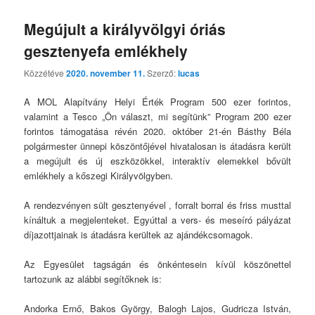
Megújult a királyvölgyi óriás
gesztenyefa emlékhely
Közzétéve
2020. november 11.
Szerző:
lucas
A MOL Alapítvány Helyi Érték Program 500 ezer forintos,
valamint a Tesco „Ön választ, mi segítünk” Program 200 ezer
forintos támogatása révén 2020. október 21-én Básthy Béla
polgármester ünnepi köszöntőjével hivatalosan is átadásra került
a megújult és új eszközökkel, interaktív elemekkel bővült
emlékhely a kőszegi Királyvölgyben.
A rendezvényen sült gesztenyével , forralt borral és friss musttal
kínáltuk a megjelenteket. Egyúttal a vers- és meseíró pályázat
díjazottjainak is átadásra kerültek az ajándékcsomagok.
Az Egyesület tagságán és önkéntesein kívül köszönettel
tartozunk az alábbi segítőknek is:
Andorka Ernő, Bakos György, Balogh Lajos, Gudricza István,