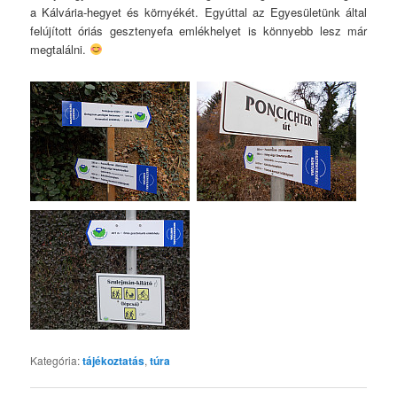
a Kálvária-hegyet és környékét. Egyúttal az Egyesületünk által
felújított óriás gesztenyefa emlékhelyet is könnyebb lesz már
megtalálni.
Kategória:
tájékoztatás
,
túra