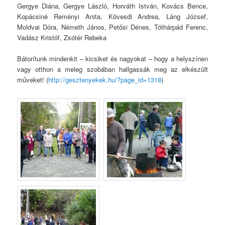
Gergye Diána, Gergye László, Horváth István, Kovács Bence,
Kopácsiné Reményi Anita, Kövesdi Andrea, Láng József,
Moldvai Dóra, Németh János, Petősi Dénes, Tóthárpád Ferenc,
Vadász Kristóf, Zsótér Rebeka
Bátorítunk mindenkit – kicsiket és nagyokat – hogy a helyszínen
vagy otthon a meleg szobában hallgassák meg az elkészült
műveket! (
http://gesztenyekek.hu/?page_id=1318
)