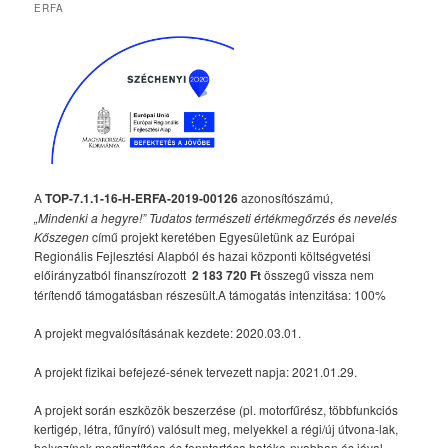
ERFA
A
TOP-7.1.1-16-H-ERFA-2019-00126
azonosítószámú,
„Mindenki a hegyre!” Tudatos természeti értékmegőrzés és nevelés
Kőszegen
című projekt keretében Egyesületünk az Európai
Regionális Fejlesztési Alapból és hazai központi költségvetési
előirányzatból finanszírozott
2 183 720 Ft
összegű vissza nem
térítendő támogatásban részesült.A támogatás intenzitása: 100%
A projekt megvalósításának kezdete: 2020.03.01.
A projekt fizikai befejezé-sének tervezett napja: 2021.01.29.
A projekt során eszközök beszerzése (pl. motorfűrész, többfunkciós
kertigép, létra, fűnyíró) valósult meg, melyekkel a régi/új útvona-lak,
helyszínek megtisztítása és fenntartása hatéko-nyabban és jóval