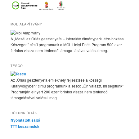
MOL ALAPÍTVÁNY
A „Mesél az Óriás gesztenyefa – Interaktív élménypark létre-hozása
Kőszegen” című programunk a MOL Helyi Érték Program 500 ezer
forintos vissza nem térítendő támoga-tásával valósul meg.
TESCO
Az „Óriás gesztenyefa emlékhely fejlesztése a kőszegi
Királyvölgyben” című programunk a Tesco „Ön választ, mi segítünk”
Programján elnyert 200 ezer forintos vissza nem térítendő
támogatásával valósul meg.
RÓLUNK ÍRTÁK
Nyomtatott sajtó
TTT beszámolók