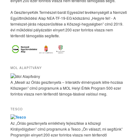
elnyert 200 ezer forintos vissza nem térítendő támogatás segíti.
A GesztenyeKék Természet-barát Egyesület tevékenységét a Nemzeti
Együttműködési Alap NEA-TF-19-EG kódszámú „Hegyre fel! - A
természet-járás népszerűsítése a Kőszegi-hegységben” című 2019.
évi működési pályázatán elnyert 200 ezer forintos vissza nem
térítendő támogatás segítette.
MOL ALAPÍTVÁNY
A „Mesél az Óriás gesztenyefa – Interaktív élménypark létre-hozása
Kőszegen” című programunk a MOL Helyi Érték Program 500 ezer
forintos vissza nem térítendő támoga-tásával valósul meg.
TESCO
Az „Óriás gesztenyefa emlékhely fejlesztése a kőszegi
Királyvölgyben” című programunk a Tesco „Ön választ, mi segítünk”
Programján elnyert 200 ezer forintos vissza nem térítendő