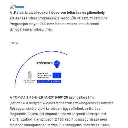
A „
Kálvária utcai egykori jégverem feltárása és pihenőhely
kialakítása
” című programunk a Tesco „Ön választ, mi segítünk”
Programján elnyert 200 ezer forintos vissza nem térítendő
támogatásával valósul meg.
ERFA
A
TOP-7.1.1-16-H-ERFA-2019-00126
azonosítószámú,
„Mindenki a hegyre!” Tudatos természeti értékmegőrzés és nevelés
Kőszegen
című projekt keretében Egyesületünk az Európai
Regionális Fejlesztési Alapból és hazai központi költségvetési
előirányzatból finanszírozott
2 183 720 Ft
összegű vissza nem
térítendő támogatásban részesült.A támogatás intenzitása: 100%