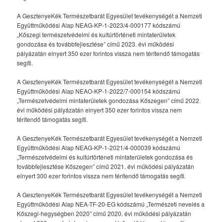
A GesztenyeKék Természetbarát Egyesület tevékenységét a Nemzeti
Együttműködési Alap NEAG-KP-1-2023/4-000177 kódszámú
„Kőszegi természetvédelmi és kultúrtörténeti mintaterületek
gondozása és továbbfejlesztése” című 2023. évi működési
pályázatán elnyert 350 ezer forintos vissza nem térítendő támogatás
segíti.
A GesztenyeKék Természetbarát Egyesület tevékenységét a Nemzeti
Együttműködési Alap NEAO-KP-1-2022/7-000154 kódszámú
„Természetvédelmi mintaterületek gondozása Kőszegen” című 2022.
évi működési pályázatán elnyert 350 ezer forintos vissza nem
térítendő támogatás segíti.
A GesztenyeKék Természetbarát Egyesület tevékenységét a Nemzeti
Együttműködési Alap NEAG-KP-1-2021/4-000039 kódszámú
„Természetvédelmi és kultúrtörténeti mintaterületek gondozása és
továbbfejlesztése Kőszegen” című 2021. évi működési pályázatán
elnyert 300 ezer forintos vissza nem térítendő támogatás segíti.
A GesztenyeKék Természetbarát Egyesület tevékenységét a Nemzeti
Együttműködési Alap NEA-TF-20-EG kódszámú „Természeti nevelés a
Kőszegi-hegységben 2020” című 2020. évi működési pályázatán