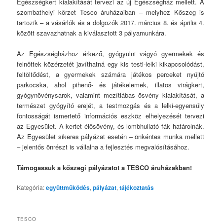
Egészségkert kialakítását tervezi az új Egészségház mellett. A
szombathelyi körzet Tesco áruházaiban – melyhez Kőszeg is
tartozik – a vásárlók és a dolgozók 2017. március 8. és április 4.
között szavazhatnak a kiválasztott 3 pályamunkára.
Az Egészségházhoz érkező, gyógyulni vágyó gyermekek és
felnőttek közérzetét javíthatná egy kis testi-lelki kikapcsolódást,
feltöltődést, a gyermekek számára játékos perceket nyújtó
parkocska, ahol pihenő- és játékelemek, illatos virágkert,
gyógynövénysarok, valamint mezítlábas ösvény kialakítását, a
természet gyógyító erejét, a testmozgás és a lelki-egyensúly
fontosságát ismertető információs eszköz elhelyezését tervezi
az Egyesület. A kertet élősövény, és lombhullató fák határolnák.
Az Egyesület sikeres pályázat esetén – önkéntes munka mellett
– jelentős önrészt is vállalna a fejlesztés megvalósításához.
Támogassuk a kőszegi pályázatot a TESCO áruházakban!
Kategória:
együttműködés
,
pályázat
,
tájékoztatás
TESCO