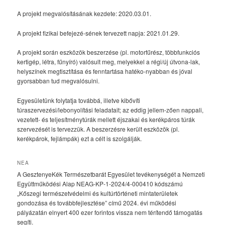
A projekt megvalósításának kezdete: 2020.03.01.
A projekt fizikai befejezé-sének tervezett napja: 2021.01.29.
A projekt során eszközök beszerzése (pl. motorfűrész, többfunkciós
kertigép, létra, fűnyíró) valósult meg, melyekkel a régi/új útvona-lak,
helyszínek megtisztítása és fenntartása hatéko-nyabban és jóval
gyorsabban tud megvalósulni.
Egyesületünk folytatja továbbá, illetve kibővíti
túraszervezési/lebonyolítási feladatait; az eddig jellem-zően nappali,
vezetett- és teljesítménytúrák mellett éjszakai és kerékpáros túrák
szervezését is tervezzük. A beszerzésre került eszközök (pl.
kerékpárok, fejlámpák) ezt a célt is szolgálják.
NEA
A GesztenyeKék Természetbarát Egyesület tevékenységét a Nemzeti
Együttműködési Alap NEAG-KP-1-2024/4-000410 kódszámú
„Kőszegi természetvédelmi és kultúrtörténeti mintaterületek
gondozása és továbbfejlesztése” című 2024. évi működési
pályázatán elnyert 400 ezer forintos vissza nem térítendő támogatás
segíti.