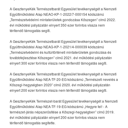
A GesztenyeKék Természetbarát Egyesület tevékenységét a Nemzeti
Együttműködési Alap NEAO-KP-1-2022/7-000154 kódszámú
„Természetvédelmi mintaterületek gondozása Kőszegen” című 2022.
évi működési pályázatán elnyert 350 ezer forintos vissza nem
térítendő támogatás segíti.
A GesztenyeKék Természetbarát Egyesület tevékenységét a Nemzeti
Együttműködési Alap NEAG-KP-1-2021/4-000039 kódszámú
„Természetvédelmi és kultúrtörténeti mintaterületek gondozása és
továbbfejlesztése Kőszegen” című 2021. évi működési pályázatán
elnyert 300 ezer forintos vissza nem térítendő támogatás segíti.
A GesztenyeKék Természetbarát Egyesület tevékenységét a Nemzeti
Együttműködési Alap NEA-TF-20-EG kódszámú „Természeti nevelés a
Kőszegi-hegységben 2020” című 2020. évi működési pályázatán
elnyert 200 ezer forintos vissza nem térítendő támogatás segíti.
A GesztenyeKék Természet-barát Egyesület tevékenységét a Nemzeti
Együttműködési Alap NEA-TF-19-EG kódszámú „Hegyre fel! - A
természet-járás népszerűsítése a Kőszegi-hegységben” című 2019.
évi működési pályázatán elnyert 200 ezer forintos vissza nem
térítendő támogatás segítette.