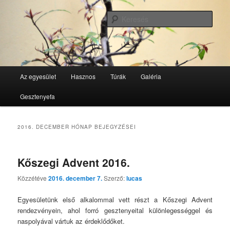
Tovább
Tovább
GesztenyeKék Természetbarát Egyesület honlapja
az
a
Kere
elsődleges
másodlagos
tartalomra
tartalomra
GesztenyeKék
Fő
Az egyesület
Hasznos
Túrák
Galéria
menü
Gesztenyefa
2016. DECEMBER
HÓNAP BEJEGYZÉSEI
Kőszegi Advent 2016.
Közzétéve
2016. december 7.
Szerző:
lucas
Egyesületünk első alkalommal vett részt a Kőszegi Advent
rendezvényein, ahol forró gesztenyeital különlegességgel és
naspolyával vártuk az érdeklődőket.