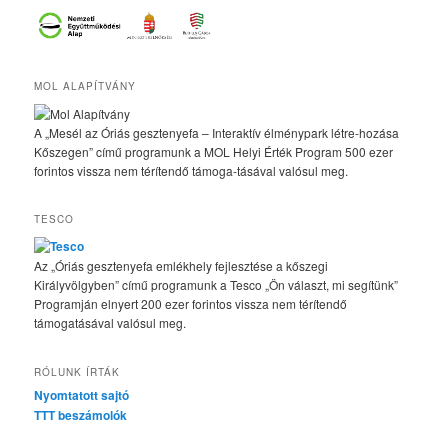
MOL ALAPÍTVÁNY
A „Mesél az Óriás gesztenyefa – Interaktív élménypark létre-hozása
Kőszegen” című programunk a MOL Helyi Érték Program 500 ezer
forintos vissza nem térítendő támoga-tásával valósul meg.
TESCO
Az „Óriás gesztenyefa emlékhely fejlesztése a kőszegi
Királyvölgyben” című programunk a Tesco „Ön választ, mi segítünk”
Programján elnyert 200 ezer forintos vissza nem térítendő
támogatásával valósul meg.
RÓLUNK ÍRTÁK
Nyomtatott sajtó
TTT beszámolók