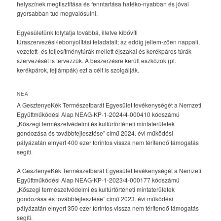
helyszínek megtisztítása és fenntartása hatéko-nyabban és jóval
gyorsabban tud megvalósulni.
Egyesületünk folytatja továbbá, illetve kibővíti
túraszervezési/lebonyolítási feladatait; az eddig jellem-zően nappali,
vezetett- és teljesítménytúrák mellett éjszakai és kerékpáros túrák
szervezését is tervezzük. A beszerzésre került eszközök (pl.
kerékpárok, fejlámpák) ezt a célt is szolgálják.
NEA
A GesztenyeKék Természetbarát Egyesület tevékenységét a Nemzeti
Együttműködési Alap NEAG-KP-1-2024/4-000410 kódszámú
„Kőszegi természetvédelmi és kultúrtörténeti mintaterületek
gondozása és továbbfejlesztése” című 2024. évi működési
pályázatán elnyert 400 ezer forintos vissza nem térítendő támogatás
segíti.
A GesztenyeKék Természetbarát Egyesület tevékenységét a Nemzeti
Együttműködési Alap NEAG-KP-1-2023/4-000177 kódszámú
„Kőszegi természetvédelmi és kultúrtörténeti mintaterületek
gondozása és továbbfejlesztése” című 2023. évi működési
pályázatán elnyert 350 ezer forintos vissza nem térítendő támogatás
segíti.