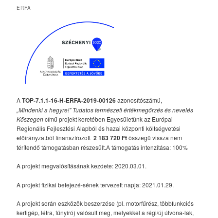
ERFA
A
TOP-7.1.1-16-H-ERFA-2019-00126
azonosítószámú,
„Mindenki a hegyre!” Tudatos természeti értékmegőrzés és nevelés
Kőszegen
című projekt keretében Egyesületünk az Európai
Regionális Fejlesztési Alapból és hazai központi költségvetési
előirányzatból finanszírozott
2 183 720 Ft
összegű vissza nem
térítendő támogatásban részesült.A támogatás intenzitása: 100%
A projekt megvalósításának kezdete: 2020.03.01.
A projekt fizikai befejezé-sének tervezett napja: 2021.01.29.
A projekt során eszközök beszerzése (pl. motorfűrész, többfunkciós
kertigép, létra, fűnyíró) valósult meg, melyekkel a régi/új útvona-lak,