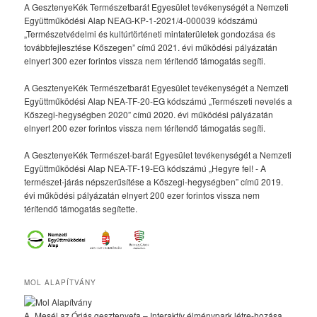
A GesztenyeKék Természetbarát Egyesület tevékenységét a Nemzeti
Együttműködési Alap NEAG-KP-1-2021/4-000039 kódszámú
„Természetvédelmi és kultúrtörténeti mintaterületek gondozása és
továbbfejlesztése Kőszegen” című 2021. évi működési pályázatán
elnyert 300 ezer forintos vissza nem térítendő támogatás segíti.
A GesztenyeKék Természetbarát Egyesület tevékenységét a Nemzeti
Együttműködési Alap NEA-TF-20-EG kódszámú „Természeti nevelés a
Kőszegi-hegységben 2020” című 2020. évi működési pályázatán
elnyert 200 ezer forintos vissza nem térítendő támogatás segíti.
A GesztenyeKék Természet-barát Egyesület tevékenységét a Nemzeti
Együttműködési Alap NEA-TF-19-EG kódszámú „Hegyre fel! - A
természet-járás népszerűsítése a Kőszegi-hegységben” című 2019.
évi működési pályázatán elnyert 200 ezer forintos vissza nem
térítendő támogatás segítette.
MOL ALAPÍTVÁNY
A „Mesél az Óriás gesztenyefa – Interaktív élménypark létre-hozása