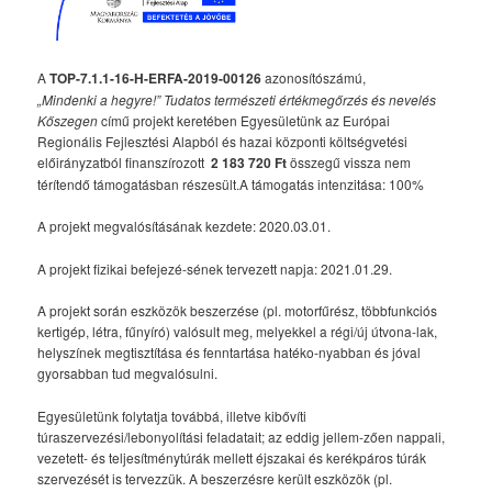
A
TOP-7.1.1-16-H-ERFA-2019-00126
azonosítószámú,
„Mindenki a hegyre!” Tudatos természeti értékmegőrzés és nevelés
Kőszegen
című projekt keretében Egyesületünk az Európai
Regionális Fejlesztési Alapból és hazai központi költségvetési
előirányzatból finanszírozott
2 183 720 Ft
összegű vissza nem
térítendő támogatásban részesült.A támogatás intenzitása: 100%
A projekt megvalósításának kezdete: 2020.03.01.
A projekt fizikai befejezé-sének tervezett napja: 2021.01.29.
A projekt során eszközök beszerzése (pl. motorfűrész, többfunkciós
kertigép, létra, fűnyíró) valósult meg, melyekkel a régi/új útvona-lak,
helyszínek megtisztítása és fenntartása hatéko-nyabban és jóval
gyorsabban tud megvalósulni.
Egyesületünk folytatja továbbá, illetve kibővíti
túraszervezési/lebonyolítási feladatait; az eddig jellem-zően nappali,
vezetett- és teljesítménytúrák mellett éjszakai és kerékpáros túrák
szervezését is tervezzük. A beszerzésre került eszközök (pl.