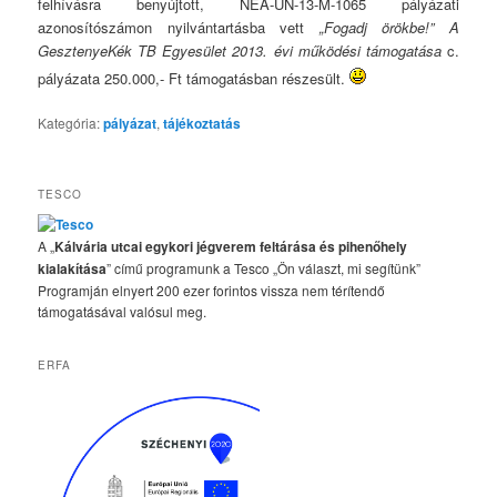
felhívásra benyújtott, NEA-UN-13-M-1065 pályázati
azonosítószámon nyilvántartásba vett
„Fogadj örökbe!” A
GesztenyeKék TB Egyesület 2013. évi működési támogatása
c.
pályázata 250.000,- Ft támogatásban részesült.
Kategória:
pályázat
,
tájékoztatás
TESCO
A „
Kálvária utcai egykori jégverem feltárása és pihenőhely
kialakítása
” című programunk a Tesco „Ön választ, mi segítünk”
Programján elnyert 200 ezer forintos vissza nem térítendő
támogatásával valósul meg.
ERFA