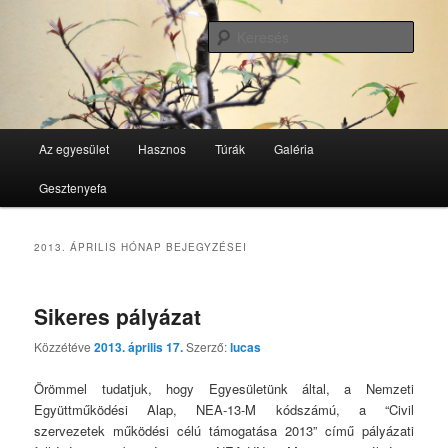
Tovább
Tovább
GesztenyeKék Természetbarát Egyesület honlapja
az
a
Kere
elsődleges
másodlagos
tartalomra
tartalomra
GesztenyeKék
Fő
Az egyesület
Hasznos
Túrák
Galéria
menü
Gesztenyefa
2013. ÁPRILIS
HÓNAP BEJEGYZÉSEI
Sikeres pályázat
Közzétéve
2013. április 17.
Szerző:
lucas
Örömmel tudatjuk, hogy Egyesületünk által, a Nemzeti
Együttműködési Alap, NEA-13-M kódszámú, a “Civil
szervezetek működési célú támogatása 2013” című pályázati