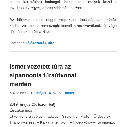
ismert környékbeli barlangok bemutatása, melyek közül a
rövidebb táv egyet, a hosszabb hármat érint.
Az időjárás sajnos reggel még kicsit barátságtalan -hűvös,
ködös- volt, de ez nem szegte kedvét a résztvevőknek, és végül
délutánra kisütött a Nap.
Kategória:
tájékoztatás
,
túra
Ismét vezetett túra az
alpannonia túraútvonal
mentén
Közzétéve
2019. május 18.
Szerző:
lucas
2019. május 25. (szombat)
Éjszakai túra!
Útvonal: Királyvölgyi madárút – Szulejmán-kilátó – Ördögárok –
Trianoni-kereszt – Kálvária templom – Hideg-völgy – Koronaőrző