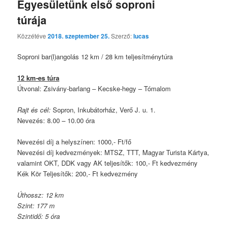
Egyesületünk első soproni
túrája
Közzétéve
2018. szeptember 25.
Szerző:
lucas
Soproni bar(l)angolás 12 km / 28 km teljesítménytúra
12 km-es túra
Útvonal: Zsivány-barlang – Kecske-hegy – Tómalom
Rajt és cél:
Sopron, Inkubátorház, Verő J. u. 1.
Nevezés: 8.00 – 10.00 óra
Nevezési díj a helyszínen: 1000,- Ft/fő
Nevezési díj kedvezmények: MTSZ, TTT, Magyar Turista Kártya,
valamint OKT, DDK vagy AK teljesítők: 100,- Ft kedvezmény
Kék Kör Teljesítők: 200,- Ft kedvezmény
Úthossz: 12 km
Szint: 177 m
Szintidő: 5 óra