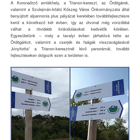
A Koronaőrző emlékhely, a Trianon-kereszt, az Ördögárok,
valamint a Szulejmán-kilátó Kőszeg Város Önkormányzata által
benyújtott alpannonia plus pályázat keretében továbbfejlesztésre
kerül a következő két évben, így az útvonal még vonzóbbá
válhat a rövidebb kirándulásokat kedvelők körében.
Egyesületünk – mely a tavalyi évben járhatóvá tette az
Ördögárkot, valamint a cserjék és faágak visszavágásával
„kinyitotta” a Trianon-keresztnél lévő panorámát, további
fejlesztéseken dolgozik ezen a területen is.