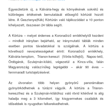
Egyesületünk új, a Kálvária-hegy és környékének sokrétű és
különleges értékeinek bemutatását elősegítő körtúrát hozott
létre. A Gesztenye(Kék) Körtúrán való tájékozódást a 10 ponton
kihelyezett, összesen 24 tábla segíti.
A Körtúra – melyet érdemes a Koronaőrző emlékhelytől kezdeni
– mindkét irányban bejárható, az iránymutató táblák minden
esetben pontos távadatokkal is szolgálnak. A körtúra a
következő nevezetességeket érinti: Koronaőrző emlékhely,
Kálvária-templom, Trianon-kereszt (Vörös-kőfejtő), Napos-tető,
Ördögárok, Szulejmán-kilátó, végezetül a Kincs-villa, falán
Magyarország valószínűleg legrégebbi – akár 90 éves –
fennmaradt turistajelzésével.
Az útvonalon több helyen gyönyörű panorámában
gyönyörködhetnek a túrázni vágyók. A körtúra a Trianon-
kereszthez és a Szulejmán-kilátóhoz való rövid kitérővel is alig
haladja meg a 3 kilométert, így kisgyermekes családok és
idősebbek is nyugodtan felkerekedhetnek.