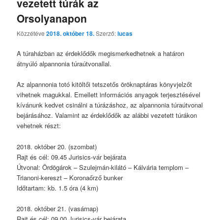
vezetett túrák az
Orsolyanapon
Közzétéve
2018. október 18.
Szerző:
lucas
A túraházban az érdeklődők megismerkedhetnek a határon
átnyúló alpannonia túraútvonallal.
Az alpannonia totó kitöltői tetszetős öröknaptáras könyvjelzőt
vihetnek magukkal. Emellett információs anyagok terjesztésével
kívánunk kedvet csinálni a túrázáshoz, az alpannonia túraútvonal
bejárásához. Valamint az érdeklődők az alábbi vezetett túrákon
vehetnek részt:
2018. október 20. (szombat)
Rajt és cél: 09.45 Jurisics-vár bejárata
Útvonal: Ördögárok – Szulejmán-kilátó – Kálvária templom –
Trianoni-kereszt – Koronaőrző bunker
Időtartam: kb. 1.5 óra (4 km)
2018. október 21. (vasárnap)
Rajt és cél: 09.00 Jurisics-vár bejárata