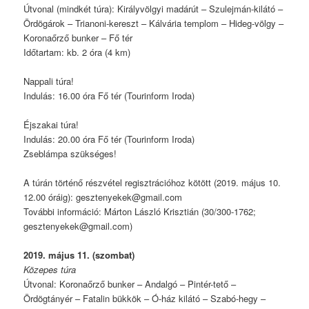
Útvonal (mindkét túra): Királyvölgyi madárút – Szulejmán-kilátó –
Ördögárok – Trianoni-kereszt – Kálvária templom – Hideg-völgy –
Koronaőrző bunker – Fő tér
Időtartam: kb. 2 óra (4 km)
Nappali túra!
Indulás: 16.00 óra Fő tér (Tourinform Iroda)
Éjszakai túra!
Indulás: 20.00 óra Fő tér (Tourinform Iroda)
Zseblámpa szükséges!
A túrán történő részvétel regisztrációhoz kötött (2019. május 10.
12.00 óráig): gesztenyekek@gmail.com
További információ: Márton László Krisztián (30/300-1762;
gesztenyekek@gmail.com)
2019. május 11. (szombat)
Közepes túra
Útvonal: Koronaőrző bunker – Andalgó – Pintér-tető –
Ördögtányér – Fatalin bükkök – Ó-ház kilátó – Szabó-hegy –