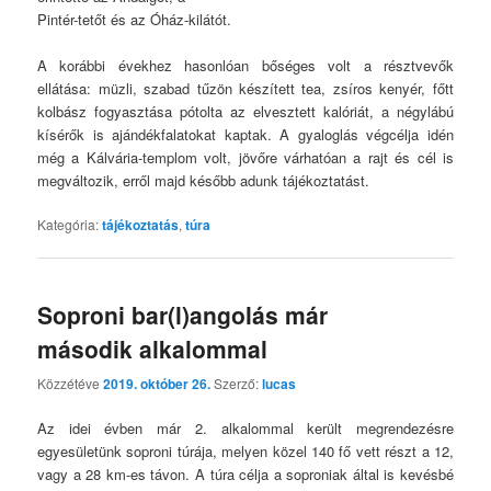
Pintér-tetőt és az Óház-kilátót.
A korábbi évekhez hasonlóan bőséges volt a résztvevők
ellátása: müzli, szabad tűzön készített tea, zsíros kenyér, főtt
kolbász fogyasztása pótolta az elvesztett kalóriát, a négylábú
kísérők is ajándékfalatokat kaptak. A gyaloglás végcélja idén
még a Kálvária-templom volt, jövőre várhatóan a rajt és cél is
megváltozik, erről majd később adunk tájékoztatást.
Kategória:
tájékoztatás
,
túra
Soproni bar(l)angolás már
második alkalommal
Közzétéve
2019. október 26.
Szerző:
lucas
Az idei évben már 2. alkalommal került megrendezésre
egyesületünk soproni túrája, melyen közel 140 fő vett részt a 12,
vagy a 28 km-es távon. A túra célja a soproniak által is kevésbé