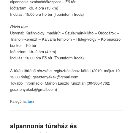
alpannonia szabadidőközpont – Fő tér
Időtartam: kb. 4 óra (13 km)
Indulás: 15.00 óra Fő tér (Tourinform Iroda)
Rövid túra
Útvonal: Királyvölgyi madárút – Szulejmán-kilátó – Ördögárok –
Trianoni-kereszt – Kálvária templom – Hideg-völgy – Koronaőrző
bunker – Fő tér
Időtartam: kb. 2 óra (4 km)
Indulás: 16.00 óra Fő tér (Tourinform Iroda)
A túrán történő részvétel regisztrációhoz kötött (2019. május 10.
12.00 óráig): gesztenyekek@gmail.com
További információ: Márton László Krisztián (30/300-1762;
gesztenyekek@gmail.com)
Kategória:
túra
alpannonia túraház és