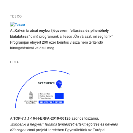
navigáció
TESCO
A „
Kálvária utcai egykori jégverem feltárása és pihenőhely
kialakítása
” című programunk a Tesco „Ön választ, mi segítünk”
Programján elnyert 200 ezer forintos vissza nem térítendő
támogatásával valósul meg.
ERFA
A
TOP-7.1.1-16-H-ERFA-2019-00126
azonosítószámú,
„Mindenki a hegyre!” Tudatos természeti értékmegőrzés és nevelés
Kőszegen
című projekt keretében Egyesületünk az Európai