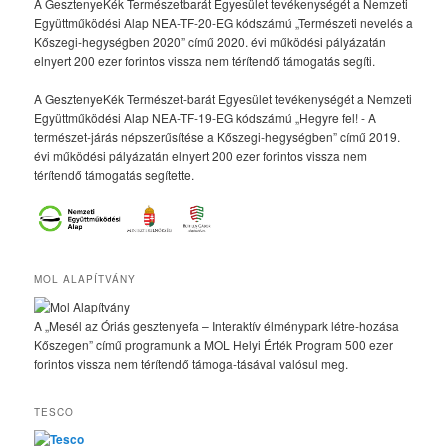
A GesztenyeKék Természetbarát Egyesület tevékenységét a Nemzeti
Együttműködési Alap NEA-TF-20-EG kódszámú „Természeti nevelés a
Kőszegi-hegységben 2020” című 2020. évi működési pályázatán
elnyert 200 ezer forintos vissza nem térítendő támogatás segíti.
A GesztenyeKék Természet-barát Egyesület tevékenységét a Nemzeti
Együttműködési Alap NEA-TF-19-EG kódszámú „Hegyre fel! - A
természet-járás népszerűsítése a Kőszegi-hegységben” című 2019.
évi működési pályázatán elnyert 200 ezer forintos vissza nem
térítendő támogatás segítette.
MOL ALAPÍTVÁNY
A „Mesél az Óriás gesztenyefa – Interaktív élménypark létre-hozása
Kőszegen” című programunk a MOL Helyi Érték Program 500 ezer
forintos vissza nem térítendő támoga-tásával valósul meg.
TESCO