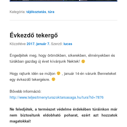
Kategória:
tájékoztatás
,
túra
Évkezdő tekergő
Közzétéve
2017. január 7.
Szerző:
lucas
Engedjétek meg, hogy örömökben, sikerekben, élményekben és
túrákban gazdag új évet kívánjunk Nektek!
Hogy rajtunk idén se múljon
, január 14-én várunk Benneteket
egy évkezdő tekergésre.
Bővebb információ:
http://www.teljesitmenyturazoktarsasaga.hu/tura?id=7876
Ne feledjétek, a természet védelme érdekében túráinkon már
nem biztosítunk eldobható poharat, ezért azt hozzatok
magatokkal!