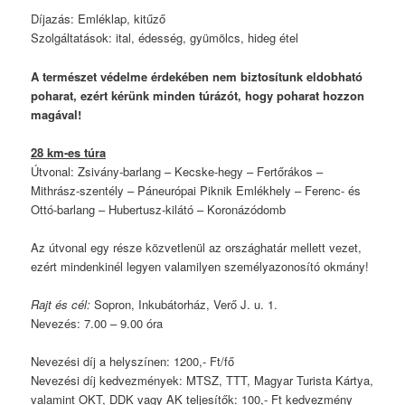
Díjazás: Emléklap, kitűző
Szolgáltatások: ital, édesség, gyümölcs, hideg étel
A természet védelme érdekében nem biztosítunk eldobható
poharat, ezért kérünk minden túrázót, hogy poharat hozzon
magával!
28 km-es túra
Útvonal: Zsivány-barlang – Kecske-hegy – Fertőrákos –
Mithrász-szentély – Páneurópai Piknik Emlékhely – Ferenc- és
Ottó-barlang – Hubertusz-kilátó – Koronázódomb
Az útvonal egy része közvetlenül az országhatár mellett vezet,
ezért mindenkinél legyen valamilyen személyazonosító okmány!
Rajt és cél:
Sopron, Inkubátorház, Verő J. u. 1.
Nevezés: 7.00 – 9.00 óra
Nevezési díj a helyszínen: 1200,- Ft/fő
Nevezési díj kedvezmények: MTSZ, TTT, Magyar Turista Kártya,
valamint OKT, DDK vagy AK teljesítők: 100,- Ft kedvezmény