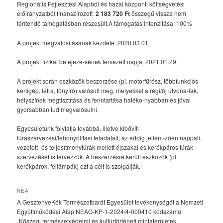
Regionális Fejlesztési Alapból és hazai központi költségvetési
előirányzatból finanszírozott
2 183 720 Ft
összegű vissza nem
térítendő támogatásban részesült.A támogatás intenzitása: 100%
A projekt megvalósításának kezdete: 2020.03.01.
A projekt fizikai befejezé-sének tervezett napja: 2021.01.29.
A projekt során eszközök beszerzése (pl. motorfűrész, többfunkciós
kertigép, létra, fűnyíró) valósult meg, melyekkel a régi/új útvona-lak,
helyszínek megtisztítása és fenntartása hatéko-nyabban és jóval
gyorsabban tud megvalósulni.
Egyesületünk folytatja továbbá, illetve kibővíti
túraszervezési/lebonyolítási feladatait; az eddig jellem-zően nappali,
vezetett- és teljesítménytúrák mellett éjszakai és kerékpáros túrák
szervezését is tervezzük. A beszerzésre került eszközök (pl.
kerékpárok, fejlámpák) ezt a célt is szolgálják.
NEA
A GesztenyeKék Természetbarát Egyesület tevékenységét a Nemzeti
Együttműködési Alap NEAG-KP-1-2024/4-000410 kódszámú
„Kőszegi természetvédelmi és kultúrtörténeti mintaterületek