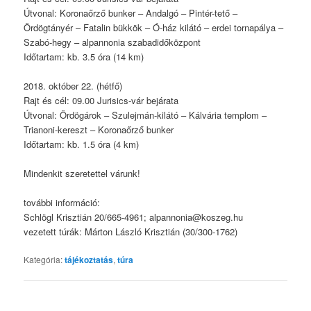
Útvonal: Koronaőrző bunker – Andalgó – Pintér-tető –
Ördögtányér – Fatalin bükkök – Ó-ház kilátó – erdei tornapálya –
Szabó-hegy – alpannonia szabadidőközpont
Időtartam: kb. 3.5 óra (14 km)
2018. október 22. (hétfő)
Rajt és cél: 09.00 Jurisics-vár bejárata
Útvonal: Ördögárok – Szulejmán-kilátó – Kálvária templom –
Trianoni-kereszt – Koronaőrző bunker
Időtartam: kb. 1.5 óra (4 km)
Mindenkit szeretettel várunk!
további információ:
Schlögl Krisztián 20/665-4961; alpannonia@koszeg.hu
vezetett túrák: Márton László Krisztián (30/300-1762)
Kategória:
tájékoztatás
,
túra