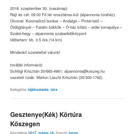
2018. szeptember 30. (vasárnap)
Rajt és cél: 09.00 Fő tér oroszlános-kút (alpannonia túraház)
Útvonal: Koronaőrző bunker – Andalgó – Pintér-tető –
Ördögtányér – Fatalin bükkök – Ó-ház kilátó – erdei tornapálya –
Szabó-hegy – alpannonia szabadidőközpont
Időtartam: kb. 3.5 óra (14 km)
Mindenkit szeretettel várunk!
további információ:
Schlögl Krisztián 20/665-4961; alpannonia@koszeg.hu
vezetett túrák: Márton László Krisztián (30/300-1762)
Kategória:
tájékoztatás
,
túra
Gesztenye(Kék) Körtúra
Kőszegen
Közzétéve
2017. május 18.
Szerző:
lucas