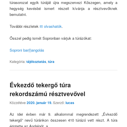
túrasorozat egyik túráját újra megszervezi Kőszegen, amely a
hegység kevésbé ismert részeit kívánja a résztvevőknek
bemutatni.
További részletek
itt olvashatók
.
Ősszel pedig ismét Sopronban várjuk a túrázókat:
Soproni bar(l)angolás
Kategória:
tájékoztatás
,
túra
Évkezdő tekergő túra
rekordszámú résztvevővel
Közzétéve
2020. január 19.
Szerző:
lucas
Az idei évben már 9. alkalommal megrendezett „Évkezdő
tekergő” nevű túránkon összesen 410 túrázó vett részt. A túra
érintette az Andalgót, a