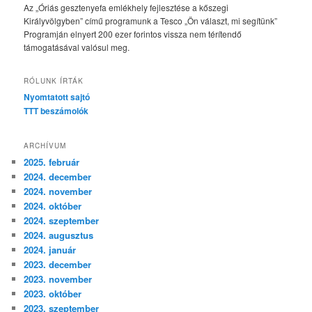
Az „Óriás gesztenyefa emlékhely fejlesztése a kőszegi
Királyvölgyben” című programunk a Tesco „Ön választ, mi segítünk”
Programján elnyert 200 ezer forintos vissza nem térítendő
támogatásával valósul meg.
RÓLUNK ÍRTÁK
Nyomtatott sajtó
TTT beszámolók
ARCHÍVUM
2025. február
2024. december
2024. november
2024. október
2024. szeptember
2024. augusztus
2024. január
2023. december
2023. november
2023. október
2023. szeptember