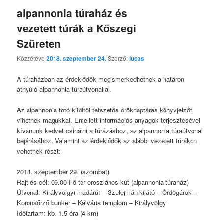
alpannonia túraház és
vezetett túrák a Kőszegi
Szüreten
Közzétéve
2018. szeptember 24.
Szerző:
lucas
A túraházban az érdeklődők megismerkedhetnek a határon
átnyúló alpannonia túraútvonallal.
Az alpannonia totó kitöltői tetszetős öröknaptáras könyvjelzőt
vihetnek magukkal. Emellett információs anyagok terjesztésével
kívánunk kedvet csinálni a túrázáshoz, az alpannonia túraútvonal
bejárásához. Valamint az érdeklődők az alábbi vezetett túrákon
vehetnek részt:
2018. szeptember 29. (szombat)
Rajt és cél: 09.00 Fő tér oroszlános-kút (alpannonia túraház)
Útvonal: Királyvölgyi madárút – Szulejmán-kilátó – Ördögárok –
Koronaőrző bunker – Kálvária templom – Királyvölgy
Időtartam: kb. 1.5 óra (4 km)