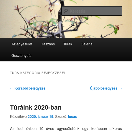
Tovább
Tovább
GesztenyeKék Természetbarát Egyesület honlapja
az
a
Kere
elsődleges
másodlagos
tartalomra
tartalomra
GesztenyeKék
Fő
Az egyesület
Hasznos
Túrák
Galéria
menü
Gesztenyefa
TÚRA
KATEGÓRIA BEJEGYZÉSEI
Bejegyzés
←
Korábbi bejegyzés
Újabb bejegyzés
→
navigáció
Túráink 2020-ban
Közzétéve
2020. január 19.
Szerző:
lucas
Az idei évben 10 éves egyesületünk egy korábban sikeres