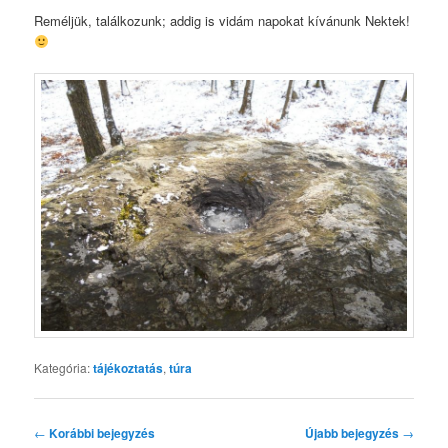
Reméljük, találkozunk; addig is vidám napokat kívánunk Nektek!
Kategória:
tájékoztatás
,
túra
Bejegyzés
←
Korábbi bejegyzés
Újabb bejegyzés
→