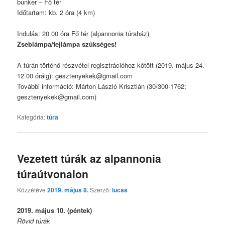
bunker – Fő tér
Időtartam: kb. 2 óra (4 km)
Indulás: 20.00 óra Fő tér (alpannonia túraház)
Zseblámpa/fejlámpa szükséges!
A túrán történő részvétel regisztrációhoz kötött (2019. május 24.
12.00 óráig): gesztenyekek@gmail.com
További információ: Márton László Krisztián (30/300-1762;
gesztenyekek@gmail.com)
Kategória:
túra
Vezetett túrák az alpannonia
túraútvonalon
Közzétéve
2019. május 8.
Szerző:
lucas
2019. május 10. (péntek)
Rövid túrák