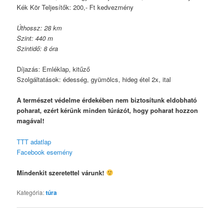
Kék Kör Teljesítők: 200,- Ft kedvezmény
Úthossz: 28 km
Szint: 440 m
Szintidő: 8 óra
Díjazás: Emléklap, kitűző
Szolgáltatások: édesség, gyümölcs, hideg étel 2x, ital
A természet védelme érdekében nem biztosítunk eldobható
poharat, ezért kérünk minden túrázót, hogy poharat hozzon
magával!
TTT adatlap
Facebook esemény
Mindenkit szeretettel várunk!
Kategória:
túra