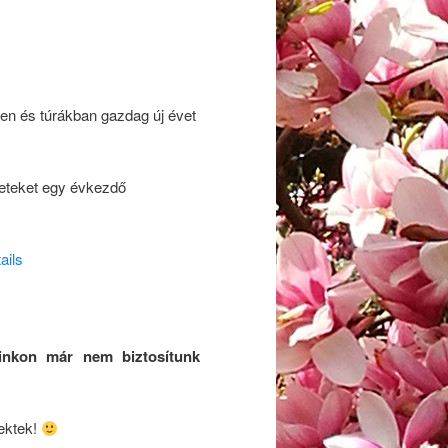
n és túrákban gazdag új évet
neteket egy évkezdő
ails
áinkon már nem biztosítunk
ektek!