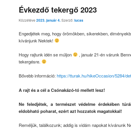
Évkezdő tekergő 2023
Közzétéve
2023. január 4.
Szerző:
lucas
Engedjétek meg, hogy örömökben, sikerekben, élményekbe
kívánjunk Nektek!
Hogy rajtunk idén se múljon
, január 21-én várunk Ben
tekergésre.
Bővebb információ:
https://tturak.hu/hikeOccasion/5284/det
A rajt és a cél a Csónakázó-tó mellett lesz!
Ne feledjétek, a természet védelme érdekében túr
eldobható poharat, ezért azt hozzatok magatokkal!
Reméljük, találkozunk; addig is vidám napokat kívánunk N