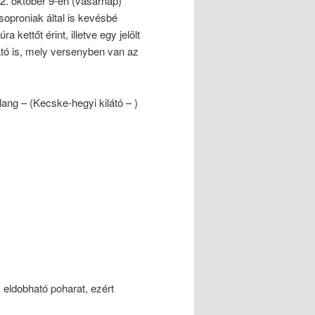
2. október 9-én (vasárnap)
soproniak által is kevésbé
kettőt érint, illetve egy jelölt
látó is, mely versenyben van az
lang – (Kecske-hegyi kilátó – )
eldobható poharat, ezért