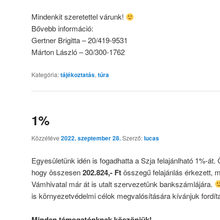
Mindenkit szeretettel várunk!
Bővebb információ:
Gertner Brigitta – 20/419-9531
Márton László – 30/300-1762
Kategória:
tájékoztatás
,
túra
1%
Közzétéve
2022. szeptember 28.
Szerző:
lucas
Egyesületünk idén is fogadhatta a Szja felajánlható 1%-át.
hogy összesen
202.824,- Ft
összegű felajánlás érkezett, 
Vámhivatal már át is utalt szervezetünk bankszámlájára.
is környezetvédelmi célok megvalósítására kívánjuk fordíta
Minden támogatónknak köszönjük!