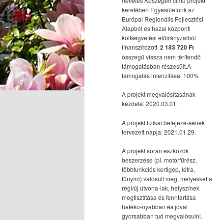
nevelés Kőszegen
című projekt
keretében Egyesületünk az
Európai Regionális Fejlesztési
Alapból és hazai központi
költségvetési előirányzatból
finanszírozott
2 183 720 Ft
összegű vissza nem térítendő
támogatásban részesült.A
támogatás intenzitása: 100%
A projekt megvalósításának
kezdete: 2020.03.01.
A projekt fizikai befejezé-sének
tervezett napja: 2021.01.29.
A projekt során eszközök
beszerzése (pl. motorfűrész,
többfunkciós kertigép, létra,
fűnyíró) valósult meg, melyekkel a
régi/új útvona-lak, helyszínek
megtisztítása és fenntartása
hatéko-nyabban és jóval
gyorsabban tud megvalósulni.