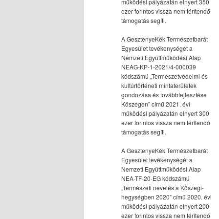
működési pályázatán elnyert 350
ezer forintos vissza nem térítendő
támogatás segíti.
A GesztenyeKék Természetbarát
Egyesület tevékenységét a
Nemzeti Együttműködési Alap
NEAG-KP-1-2021/4-000039
kódszámú „Természetvédelmi és
kultúrtörténeti mintaterületek
gondozása és továbbfejlesztése
Kőszegen” című 2021. évi
működési pályázatán elnyert 300
ezer forintos vissza nem térítendő
támogatás segíti.
A GesztenyeKék Természetbarát
Egyesület tevékenységét a
Nemzeti Együttműködési Alap
NEA-TF-20-EG kódszámú
„Természeti nevelés a Kőszegi-
hegységben 2020” című 2020. évi
működési pályázatán elnyert 200
ezer forintos vissza nem térítendő