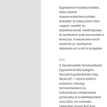
Egyesületünk folytatja továbbá,
illetve kibővíti
túraszervezési/lebonyolítási
feladatait; az eddig jellem-zően
nappali, vezetett- és
teljesítménytúrák mellett éjszakai
és kerékpáros túrák szervezését is
tervezzük. A beszerzésre került
eszközök (pl. kerékpárok,
fejlámpák) ezt a célt is szolgálják.
NEA
A GesztenyeKék Természetbarát
Egyesület tevékenységét a
Nemzeti Együttműködési Alap
NEAG-KP-1-2024/4-000410
kódszámú „Kőszegi
természetvédelmi és
kultúrtörténeti mintaterületek
gondozása és továbbfejlesztése”
című 2024. évi működési
pályázatán elnyert 400 ezer