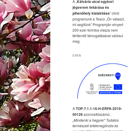
A „
Kálvária utcai egykori
jégverem feltárása és
pihenőhely kialakítása
” című
programunk a Tesco „Ön választ,
mi segítünk” Programján elnyert
200 ezer forintos vissza nem
térítendő támogatásával valósul
meg.
ERFA
A
TOP-7.1.1-16-H-ERFA-2019-
00126
azonosítószámú,
„Mindenki a hegyre!” Tudatos
természeti értékmegőrzés és