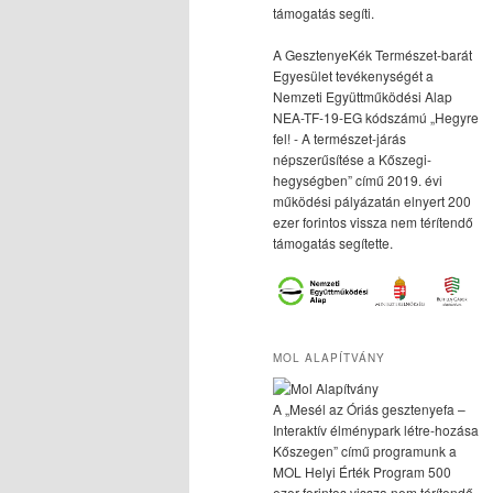
támogatás segíti.
A GesztenyeKék Természet-barát
Egyesület tevékenységét a
Nemzeti Együttműködési Alap
NEA-TF-19-EG kódszámú „Hegyre
fel! - A természet-járás
népszerűsítése a Kőszegi-
hegységben” című 2019. évi
működési pályázatán elnyert 200
ezer forintos vissza nem térítendő
támogatás segítette.
MOL ALAPÍTVÁNY
A „Mesél az Óriás gesztenyefa –
Interaktív élménypark létre-hozása
Kőszegen” című programunk a
MOL Helyi Érték Program 500
ezer forintos vissza nem térítendő