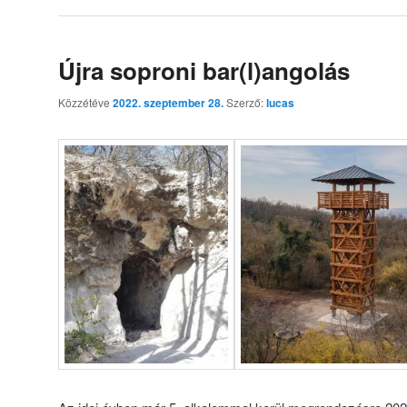
Újra soproni bar(l)angolás
Közzétéve
2022. szeptember 28.
Szerző:
lucas