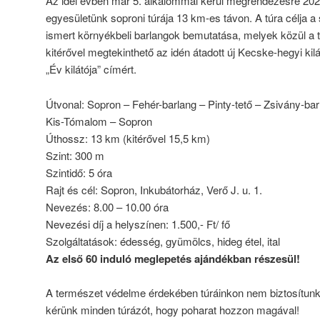
Az idei évben már 5. alkalommal kerül megrendezésre 202
egyesületünk soproni túrája 13 km-es távon. A túra célja a 
ismert környékbeli barlangok bemutatása, melyek közül a túra 
kitérővel megtekinthető az idén átadott új Kecske-hegyi ki
„Év kilátója” címért.
Útvonal: Sopron – Fehér-barlang – Pinty-tető – Zsivány-bar
Kis-Tómalom – Sopron
Úthossz: 13 km (kitérővel 15,5 km)
Szint: 300 m
Szintidő: 5 óra
Rajt és cél: Sopron, Inkubátorház, Verő J. u. 1.
Nevezés: 8.00 – 10.00 óra
Nevezési díj a helyszínen: 1.500,- Ft/ fő
Szolgáltatások: édesség, gyümölcs, hideg étel, ital
Az első 60 induló meglepetés ajándékban részesül!
A természet védelme érdekében túráinkon nem biztosítunk 
kérünk minden túrázót, hogy poharat hozzon magával!