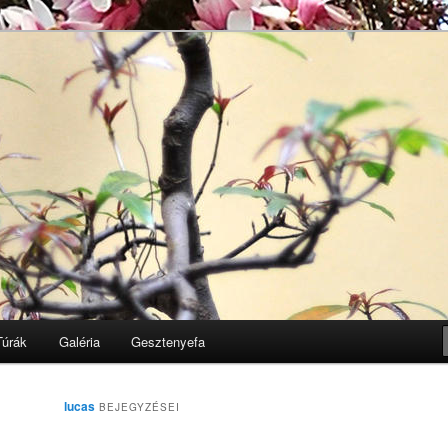
Egyesület honlapja
k
Túrák
Galéria
Gesztenyefa
lucas
BEJEGYZÉSEI