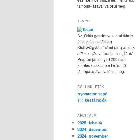
támoga-tásával valósul meg.
TESCO
Az „Óriás gesztenyefa emlékhely
fejlesztése a kőszegi
Királyvölgyben” című programunk
a Tesco „Ön választ, mi segítünk”
Programján elnyert 200 ezer
forintos vissza nem térítendő
támogatásával valósul meg.
RÓLUNK ÍRTÁK
Nyomtatott sajtó
TTT beszámolók
ARCHÍVUM
2025. február
2024. december
2024. november