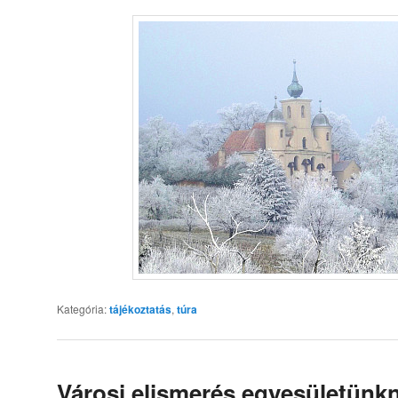
Kategória:
tájékoztatás
,
túra
Városi elismerés egyesületünk