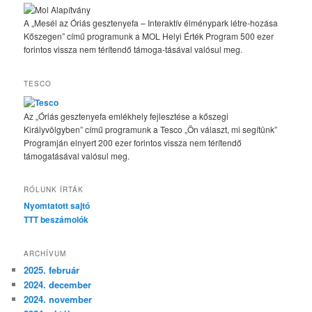
A „Mesél az Óriás gesztenyefa – Interaktív élménypark létre-hozása
Kőszegen” című programunk a MOL Helyi Érték Program 500 ezer
forintos vissza nem térítendő támoga-tásával valósul meg.
TESCO
Az „Óriás gesztenyefa emlékhely fejlesztése a kőszegi
Királyvölgyben” című programunk a Tesco „Ön választ, mi segítünk”
Programján elnyert 200 ezer forintos vissza nem térítendő
támogatásával valósul meg.
RÓLUNK ÍRTÁK
Nyomtatott sajtó
TTT beszámolók
ARCHÍVUM
2025. február
2024. december
2024. november