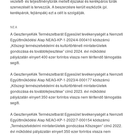
vezetett- és teljesítménytúrák mellett éjszakai és kerékpáros túrák
szervezését is tervezzük. A beszerzésre került eszközök (pl.
kerékpárok, fejlámpák) ezt a célt is szolgálják.
NEA
A GesztenyeKék Természetbarát Egyesület tevékenységét a Nemzeti
Együttműködési Alap NEAG-KP-1-2024/4-000410 kódszámú
„Kőszegi természetvédelmi és kultúrtörténeti mintaterületek
gondozása és továbbfejlesztése” című 2024. évi működési
pályázatán elnyert 400 ezer forintos vissza nem térítendő támogatás
segíti.
A GesztenyeKék Természetbarát Egyesület tevékenységét a Nemzeti
Együttműködési Alap NEAG-KP-1-2023/4-000177 kódszámú
„Kőszegi természetvédelmi és kultúrtörténeti mintaterületek
gondozása és továbbfejlesztése” című 2023. évi működési
pályázatán elnyert 350 ezer forintos vissza nem térítendő támogatás
segíti.
A GesztenyeKék Természetbarát Egyesület tevékenységét a Nemzeti
Együttműködési Alap NEAO-KP-1-2022/7-000154 kódszámú
„Természetvédelmi mintaterületek gondozása Kőszegen” című 2022.
évi működési pályázatán elnyert 350 ezer forintos vissza nem