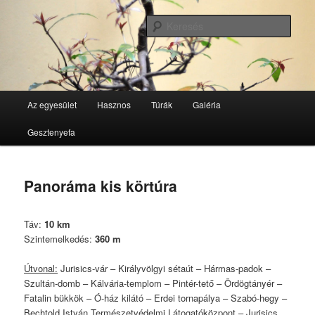
Tovább
GesztenyeKék Természetbarát Egyesület honlapja
az
Kere
elsődleges
tartalomra
GesztenyeKék
Fő
Az egyesület
Hasznos
Túrák
Galéria
menü
Gesztenyefa
Panoráma kis körtúra
Táv:
10 km
Szintemelkedés:
360 m
Útvonal:
Jurisics-vár – Királyvölgyi sétaút – Hármas-padok –
Szultán-domb – Kálvária-templom – Pintér-tető – Ördögtányér –
Fatalin bükkök – Ó-ház kilátó – Erdei tornapálya – Szabó-hegy –
Bechtold István Természetvédelmi Látogatóközpont – Jurisics