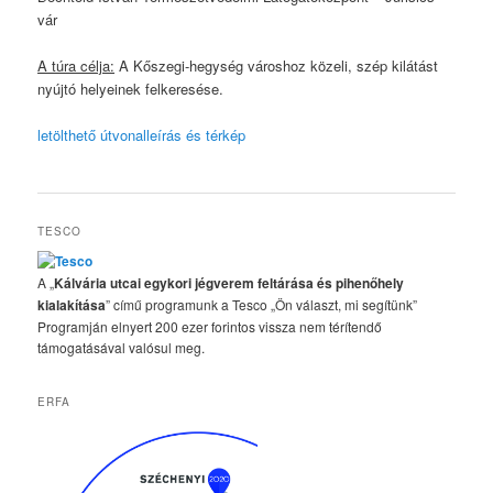
vár
A túra célja:
A Kőszegi-hegység városhoz közeli, szép kilátást
nyújtó helyeinek felkeresése.
letölthető útvonalleírás és térkép
TESCO
A „
Kálvária utcai egykori jégverem feltárása és pihenőhely
kialakítása
” című programunk a Tesco „Ön választ, mi segítünk”
Programján elnyert 200 ezer forintos vissza nem térítendő
támogatásával valósul meg.
ERFA