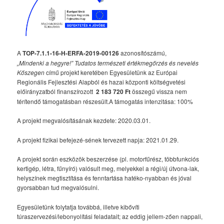
A
TOP-7.1.1-16-H-ERFA-2019-00126
azonosítószámú,
„Mindenki a hegyre!” Tudatos természeti értékmegőrzés és nevelés
Kőszegen
című projekt keretében Egyesületünk az Európai
Regionális Fejlesztési Alapból és hazai központi költségvetési
előirányzatból finanszírozott
2 183 720 Ft
összegű vissza nem
térítendő támogatásban részesült.A támogatás intenzitása: 100%
A projekt megvalósításának kezdete: 2020.03.01.
A projekt fizikai befejezé-sének tervezett napja: 2021.01.29.
A projekt során eszközök beszerzése (pl. motorfűrész, többfunkciós
kertigép, létra, fűnyíró) valósult meg, melyekkel a régi/új útvona-lak,
helyszínek megtisztítása és fenntartása hatéko-nyabban és jóval
gyorsabban tud megvalósulni.
Egyesületünk folytatja továbbá, illetve kibővíti
túraszervezési/lebonyolítási feladatait; az eddig jellem-zően nappali,