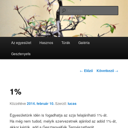
Tovább
GesztenyeKék Természetbarát Egyesület honlapja
az
Kere
elsődleges
tartalomra
GesztenyeKék
Fő
Az egyesület
Hasznos
Túrák
Galéria
menü
Gesztenyefa
Bejegyzés
←
Előző
Következő
→
navigáció
1%
Közzétéve
2014. február 10.
Szerző:
lucas
Egyesületünk idén is fogadhatja az szja felajánlható 1%-át.
Ha még nem tudod, melyik szervezetnek ajánlod az adód 1%-át,
akkor kérjük, add a GesztenyeKék Természetbarát