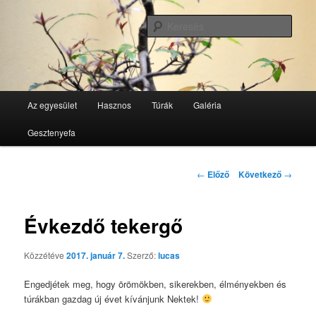
Tovább
GesztenyeKék Természetbarát Egyesület honlapja
az
Kere
elsődleges
tartalomra
GesztenyeKék
Fő
Az egyesület
Hasznos
Túrák
Galéria
menü
Gesztenyefa
Bejegyzés
←
Előző
Következő
→
navigáció
Évkezdő tekergő
Közzétéve
2017. január 7.
Szerző:
lucas
Engedjétek meg, hogy örömökben, sikerekben, élményekben és
túrákban gazdag új évet kívánjunk Nektek!