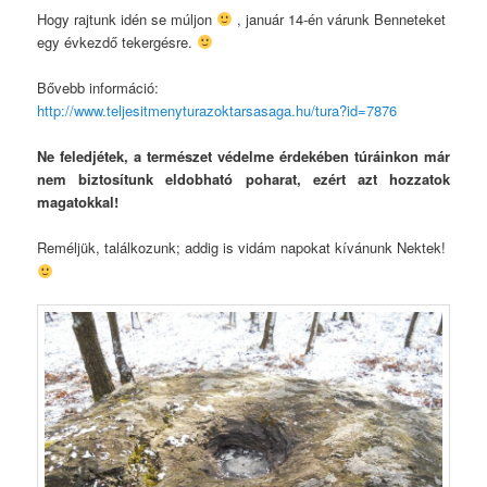
Hogy rajtunk idén se múljon
, január 14-én várunk Benneteket
egy évkezdő tekergésre.
Bővebb információ:
http://www.teljesitmenyturazoktarsasaga.hu/tura?id=7876
Ne feledjétek, a természet védelme érdekében túráinkon már
nem biztosítunk eldobható poharat, ezért azt hozzatok
magatokkal!
Reméljük, találkozunk; addig is vidám napokat kívánunk Nektek!