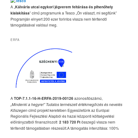
A „
Kálvária utcai egykori jégverem feltárása és pihenőhely
kialakítása
” című programunk a Tesco „Ön választ, mi segítünk”
Programján elnyert 200 ezer forintos vissza nem térítendő
támogatásával valósul meg.
ERFA
A
TOP-7.1.1-16-H-ERFA-2019-00126
azonosítószámú,
„Mindenki a hegyre!” Tudatos természeti értékmegőrzés és nevelés
Kőszegen
című projekt keretében Egyesületünk az Európai
Regionális Fejlesztési Alapból és hazai központi költségvetési
előirányzatból finanszírozott
2 183 720 Ft
összegű vissza nem
térítendő támogatásban részesült.A támogatás intenzitása: 100%