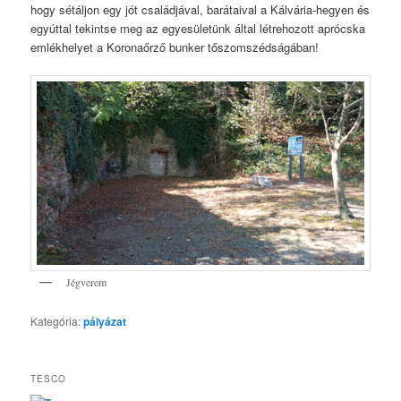
hogy sétáljon egy jót családjával, barátaival a Kálvária-hegyen és
egyúttal tekintse meg az egyesületünk által létrehozott aprócska
emlékhelyet a Koronaőrző bunker tőszomszédságában!
Jégverem
Kategória:
pályázat
TESCO