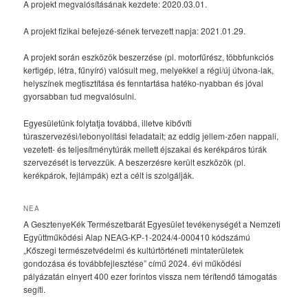
A projekt megvalósításának kezdete: 2020.03.01.
A projekt fizikai befejezé-sének tervezett napja: 2021.01.29.
A projekt során eszközök beszerzése (pl. motorfűrész, többfunkciós
kertigép, létra, fűnyíró) valósult meg, melyekkel a régi/új útvona-lak,
helyszínek megtisztítása és fenntartása hatéko-nyabban és jóval
gyorsabban tud megvalósulni.
Egyesületünk folytatja továbbá, illetve kibővíti
túraszervezési/lebonyolítási feladatait; az eddig jellem-zően nappali,
vezetett- és teljesítménytúrák mellett éjszakai és kerékpáros túrák
szervezését is tervezzük. A beszerzésre került eszközök (pl.
kerékpárok, fejlámpák) ezt a célt is szolgálják.
NEA
A GesztenyeKék Természetbarát Egyesület tevékenységét a Nemzeti
Együttműködési Alap NEAG-KP-1-2024/4-000410 kódszámú
„Kőszegi természetvédelmi és kultúrtörténeti mintaterületek
gondozása és továbbfejlesztése” című 2024. évi működési
pályázatán elnyert 400 ezer forintos vissza nem térítendő támogatás
segíti.