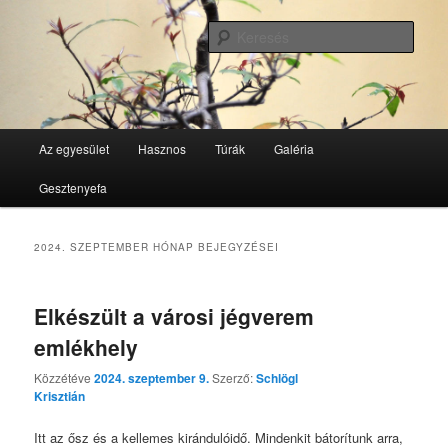
Tovább
Tovább
GesztenyeKék Természetbarát Egyesület honlapja
az
a
Kere
elsődleges
másodlagos
tartalomra
tartalomra
GesztenyeKék
Fő
Az egyesület
Hasznos
Túrák
Galéria
menü
Gesztenyefa
2024. SZEPTEMBER
HÓNAP BEJEGYZÉSEI
Elkészült a városi jégverem
emlékhely
Közzétéve
2024. szeptember 9.
Szerző:
Schlögl
Krisztián
Itt az ősz és a kellemes kirándulóidő. Mindenkit bátorítunk arra,