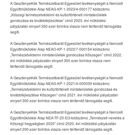
A GesztenyeKék Természetbarát Egyesület tevékenységét a Nemzeti
Együttműködési Alap NEAG-KP-1-2023/4-000177 kódszámú
„Kőszegi természetvédelmi és kultúrtörténeti mintaterületek
gondozása és továbbfejlesztése” című 2023. évi működési
pályázatán elnyert 350 ezer forintos vissza nem térítendő támogatás
segíti.
A GesztenyeKék Természetbarát Egyesület tevékenységét a Nemzeti
Együttműködési Alap NEAO-KP-1-2022/7-000154 kódszámú
„Természetvédelmi mintaterületek gondozása Kőszegen” című 2022.
évi működési pályázatán elnyert 350 ezer forintos vissza nem
térítendő támogatás segíti.
A GesztenyeKék Természetbarát Egyesület tevékenységét a Nemzeti
Együttműködési Alap NEAG-KP-1-2021/4-000039 kódszámú
„Természetvédelmi és kultúrtörténeti mintaterületek gondozása és
továbbfejlesztése Kőszegen” című 2021. évi működési pályázatán
elnyert 300 ezer forintos vissza nem térítendő támogatás segíti.
A GesztenyeKék Természetbarát Egyesület tevékenységét a Nemzeti
Együttműködési Alap NEA-TF-20-EG kódszámú „Természeti nevelés a
Kőszegi-hegységben 2020” című 2020. évi működési pályázatán
elnyert 200 ezer forintos vissza nem térítendő támogatás segíti.