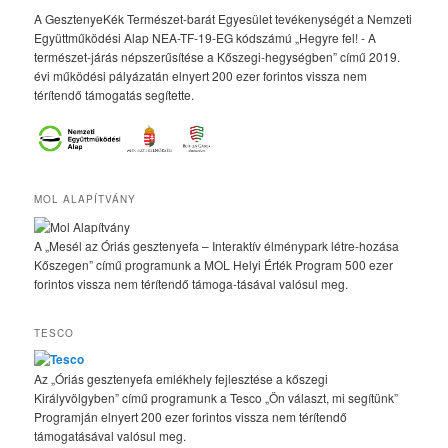
A GesztenyeKék Természet-barát Egyesület tevékenységét a Nemzeti
Együttműködési Alap NEA-TF-19-EG kódszámú „Hegyre fel! - A
természet-járás népszerűsítése a Kőszegi-hegységben” című 2019.
évi működési pályázatán elnyert 200 ezer forintos vissza nem
térítendő támogatás segítette.
MOL ALAPÍTVÁNY
A „Mesél az Óriás gesztenyefa – Interaktív élménypark létre-hozása
Kőszegen” című programunk a MOL Helyi Érték Program 500 ezer
forintos vissza nem térítendő támoga-tásával valósul meg.
TESCO
Az „Óriás gesztenyefa emlékhely fejlesztése a kőszegi
Királyvölgyben” című programunk a Tesco „Ön választ, mi segítünk”
Programján elnyert 200 ezer forintos vissza nem térítendő
támogatásával valósul meg.