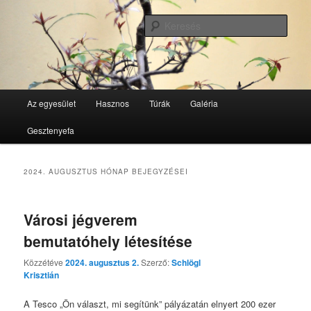
Tovább
Tovább
GesztenyeKék Természetbarát Egyesület honlapja
az
a
Kere
elsődleges
másodlagos
tartalomra
tartalomra
GesztenyeKék
Fő
Az egyesület
Hasznos
Túrák
Galéria
menü
Gesztenyefa
2024. AUGUSZTUS
HÓNAP BEJEGYZÉSEI
Városi jégverem
bemutatóhely létesítése
Közzétéve
2024. augusztus 2.
Szerző:
Schlögl
Krisztián
A Tesco „Ön választ, mi segítünk” pályázatán elnyert 200 ezer