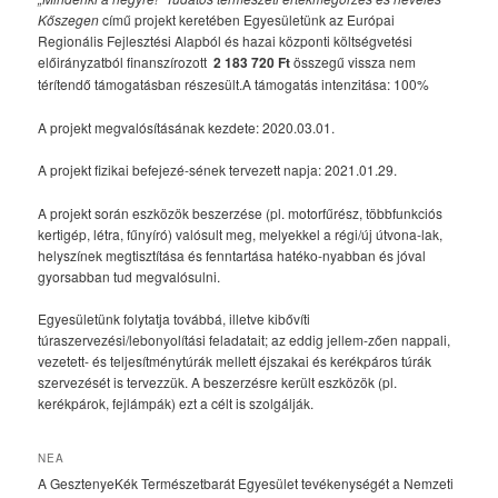
Kőszegen
című projekt keretében Egyesületünk az Európai
Regionális Fejlesztési Alapból és hazai központi költségvetési
előirányzatból finanszírozott
2 183 720 Ft
összegű vissza nem
térítendő támogatásban részesült.A támogatás intenzitása: 100%
A projekt megvalósításának kezdete: 2020.03.01.
A projekt fizikai befejezé-sének tervezett napja: 2021.01.29.
A projekt során eszközök beszerzése (pl. motorfűrész, többfunkciós
kertigép, létra, fűnyíró) valósult meg, melyekkel a régi/új útvona-lak,
helyszínek megtisztítása és fenntartása hatéko-nyabban és jóval
gyorsabban tud megvalósulni.
Egyesületünk folytatja továbbá, illetve kibővíti
túraszervezési/lebonyolítási feladatait; az eddig jellem-zően nappali,
vezetett- és teljesítménytúrák mellett éjszakai és kerékpáros túrák
szervezését is tervezzük. A beszerzésre került eszközök (pl.
kerékpárok, fejlámpák) ezt a célt is szolgálják.
NEA
A GesztenyeKék Természetbarát Egyesület tevékenységét a Nemzeti