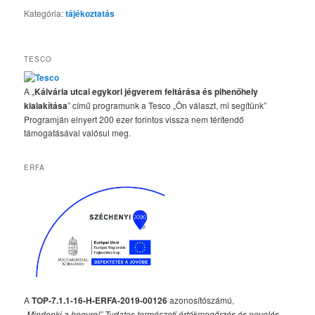
Kategória:
tájékoztatás
TESCO
A „
Kálvária utcai egykori jégverem feltárása és pihenőhely
kialakítása
” című programunk a Tesco „Ön választ, mi segítünk”
Programján elnyert 200 ezer forintos vissza nem térítendő
támogatásával valósul meg.
ERFA
A
TOP-7.1.1-16-H-ERFA-2019-00126
azonosítószámú,
„Mindenki a hegyre!” Tudatos természeti értékmegőrzés és nevelés