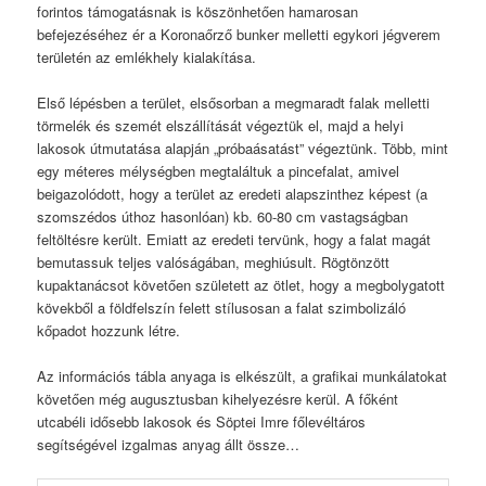
forintos támogatásnak is köszönhetően hamarosan
befejezéséhez ér a Koronaőrző bunker melletti egykori jégverem
területén az emlékhely kialakítása.
Első lépésben a terület, elsősorban a megmaradt falak melletti
törmelék és szemét elszállítását végeztük el, majd a helyi
lakosok útmutatása alapján „próbaásatást” végeztünk. Több, mint
egy méteres mélységben megtaláltuk a pincefalat, amivel
beigazolódott, hogy a terület az eredeti alapszinthez képest (a
szomszédos úthoz hasonlóan) kb. 60-80 cm vastagságban
feltöltésre került. Emiatt az eredeti tervünk, hogy a falat magát
bemutassuk teljes valóságában, meghiúsult. Rögtönzött
kupaktanácsot követően született az ötlet, hogy a megbolygatott
kövekből a földfelszín felett stílusosan a falat szimbolizáló
kőpadot hozzunk létre.
Az információs tábla anyaga is elkészült, a grafikai munkálatokat
követően még augusztusban kihelyezésre kerül. A főként
utcabéli idősebb lakosok és Söptei Imre főlevéltáros
segítségével izgalmas anyag állt össze…