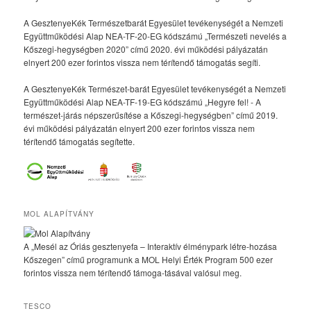
A GesztenyeKék Természetbarát Egyesület tevékenységét a Nemzeti
Együttműködési Alap NEA-TF-20-EG kódszámú „Természeti nevelés a
Kőszegi-hegységben 2020” című 2020. évi működési pályázatán
elnyert 200 ezer forintos vissza nem térítendő támogatás segíti.
A GesztenyeKék Természet-barát Egyesület tevékenységét a Nemzeti
Együttműködési Alap NEA-TF-19-EG kódszámú „Hegyre fel! - A
természet-járás népszerűsítése a Kőszegi-hegységben” című 2019.
évi működési pályázatán elnyert 200 ezer forintos vissza nem
térítendő támogatás segítette.
MOL ALAPÍTVÁNY
A „Mesél az Óriás gesztenyefa – Interaktív élménypark létre-hozása
Kőszegen” című programunk a MOL Helyi Érték Program 500 ezer
forintos vissza nem térítendő támoga-tásával valósul meg.
TESCO